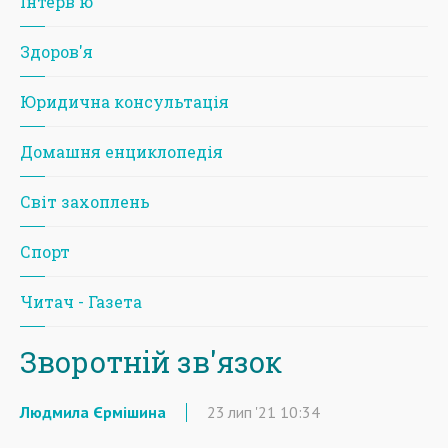
Iнтерв'ю
Здоров'я
Юридична консультація
Домашня енциклопедія
Світ захоплень
Спорт
Читач - Газета
Зворотній зв'язок
Людмила Єрмішина
23
лип
'21
10:34