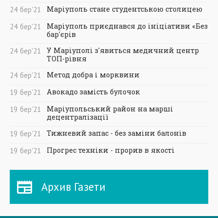
Маріуполь стане студентською столицею
24
бер
'21
Маріуполь приєднався до ініціативи «Без
24
бер
'21
бар'єрів
У Маріуполі з'явиться медичний центр
24
бер
'21
ТОП-рівня
Метод добра і морквини
24
бер
'21
Авокадо замість булочок
19
бер
'21
Маріупольський район на марші
19
бер
'21
децентралізації
Тижневий запас - без заміни балонів
19
бер
'21
Прогрес техніки - прорив в якості
19
бер
'21
Архив Газети