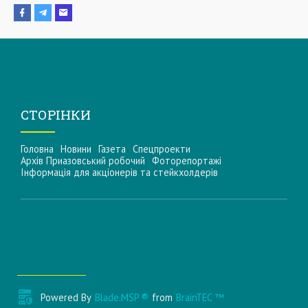
СТОРІНКИ
Головна
Новини
Газета
Спецпроекти
Архів Приазовський робочий
Фоторепортажі
Інформацiя для акцiонерiв та стейкхолдерiв
Powered By
Blade.MSP ®
from
BrainTEC ™