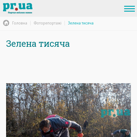
Головна
Фоторепортажі
Зелена тисяча
Зелена тисяча