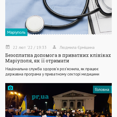
Маріуполь
22
лют
'22
/ 19:33
Людмила Єрмішина
Безоплатна допомога в приватних клініках
Маріуполя, як її отримати
Національна служба здоров'я роз'яснила, як працює
державна програма у приватному секторі медицини
Головна