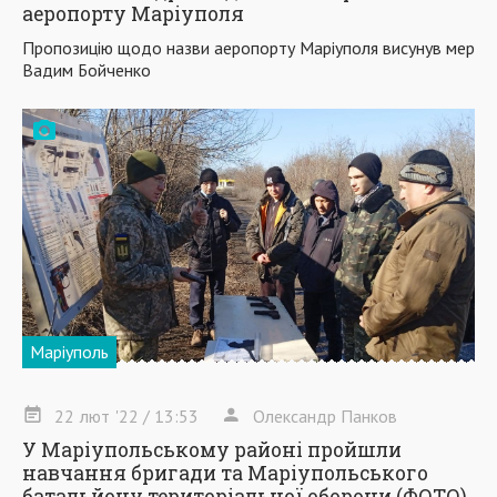
аеропорту Маріуполя
Пропозицію щодо назви аеропорту Маріуполя висунув мер
Вадим Бойченко
Маріуполь
22
лют
'22
/ 13:53
Олександр Панков
У Маріупольському районі пройшли
навчання бригади та Маріупольського
батальйону територіальної оборони (ФОТО)