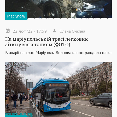
Маріуполь
22
лют
'22
/ 17:59
Олена Онєгіна
На маріупольській трасі легковик
зіткнувся з танком (ФОТО)
В аварії на трасі Маріуполь-Волноваха постраждала жінка