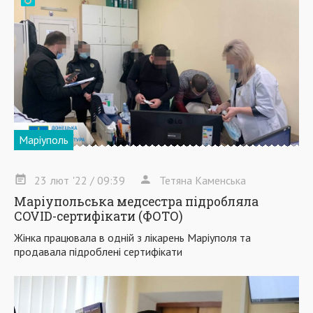
Маріуполь
23
лют
'22
/ 09:39
Тетяна Каменська
Маріупольська медсестра підробляла
COVID-сертифікати (ФОТО)
Жінка працювала в одній з лікарень Маріуполя та
продавала підроблені сертифікати