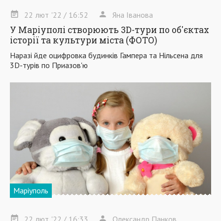
22
лют
'22
/ 16:52
Яна Іванова
У Маріуполі створюють 3D-тури по об'єктах
історії та культури міста (ФОТО)
Наразі йде оцифровка будинків Гампера та Нільсена для
3D-турів по Приазов'ю
Маріуполь
22
лют
'22
/ 16:33
Олександр Панков