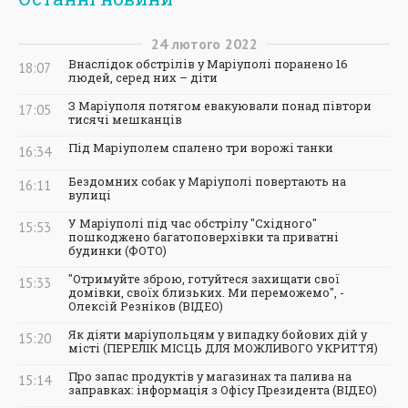
24
лютого
2022
Внаслідок обстрілів у Маріуполі поранено 16
18:07
людей, серед них – діти
З Маріуполя потягом евакуювали понад півтори
17:05
тисячі мешканців
Під Маріуполем спалено три ворожі танки
16:34
Бездомних собак у Маріуполі повертають на
16:11
вулиці
У Маріуполі під час обстрілу "Східного"
15:53
пошкоджено багатоповерхівки та приватні
будинки (ФОТО)
"Отримуйте зброю, готуйтеся захищати свої
15:33
домівки, своїх близьких. Ми переможемо", -
Олексій Резніков (ВІДЕО)
Як діяти маріупольцям у випадку бойових дій у
15:20
місті (ПЕРЕЛІК МІСЦЬ ДЛЯ МОЖЛИВОГО УКРИТТЯ)
Про запас продуктів у магазинах та палива на
15:14
заправках: інформація з Офісу Президента (ВІДЕО)