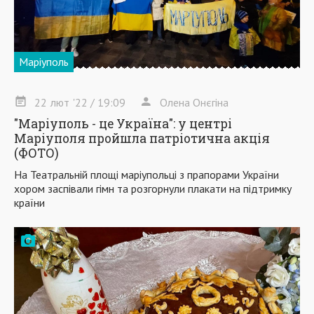
Маріуполь
22
лют
'22
/ 19:09
Олена Онєгіна
"Маріуполь - це Україна": у центрі
Маріуполя пройшла патріотична акція
(ФОТО)
На Театральній площі маріупольці з прапорами України
хором заспівали гімн та розгорнули плакати на підтримку
країни