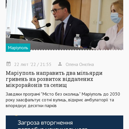
Маріуполь
22
лют
'22
/ 21:55
Олена Онєгіна
Маріуполь направить два мільярди
гривень на розвиток віддалених
мікрорайонів та селищ
Завдяки програмі "Місто без околиць" Маріуполь до 2030
року заасфальтує сотні вулиць, відкриє амбулаторії та
впорядкує десятки парків