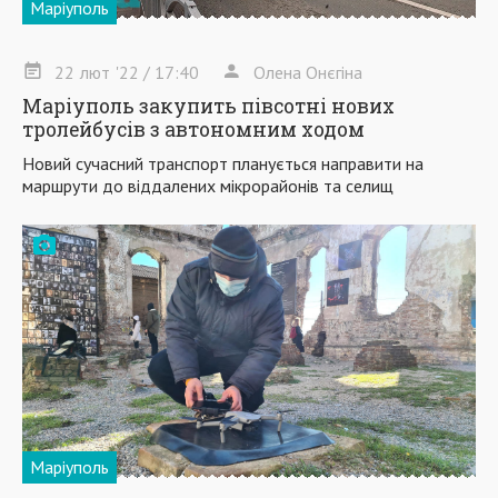
Маріуполь
22
лют
'22
/ 17:40
Олена Онєгіна
Маріуполь закупить півсотні нових
тролейбусів з автономним ходом
Новий сучасний транспорт планується направити на
маршрути до віддалених мікрорайонів та селищ
Маріуполь