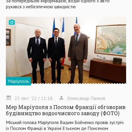
За попередньою інформацією, водій одного з авто
рухався з небезпечною швидкістю
Маріуполь
22
лют
'22
/ 11:16
Олександр Панков
Мер Маріуполя з Послом Франції обговорив
будівництво водоочисного заводу (ФОТО)
Міський голова Маріуполя Вадим Бойченко провів зустріч
із Послом Франції в Україні Етьєном де Понсеном