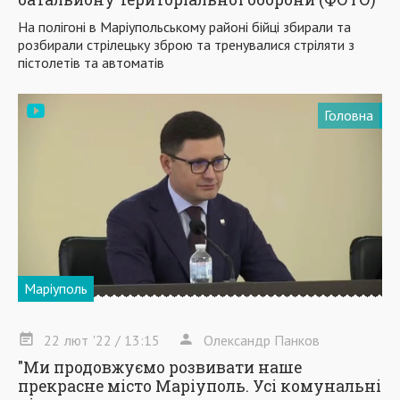
На полігоні в Маріупольському районі бійці збирали та
розбирали стрілецьку зброю та тренувалися стріляти з
пістолетів та автоматів
Головна
Маріуполь
22
лют
'22
/ 13:15
Олександр Панков
"Ми продовжуємо розвивати наше
прекрасне місто Маріуполь. Усі комунальні