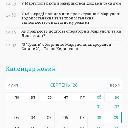
У Маріуполі лютий завершиться дощами та снігом
14:52
У міськраді повідомили про ситуацію в Маріуполі:
14:30
водопостачання та теплопостачання
здійснюються в штатному режимі
Як працюють поштові оператори в Маріуполі та на
14:15
Донеччині?
"З "Градів" обстріляно Маріуполь, мікрорайон
14:02
Східний", - Павло Кириленко
Календар новин
< лип
СЕРПЕНЬ ' 26
вер >
пн
вт
ср
чт
пт
сб
вс
01
02
03
04
05
06
07
08
09