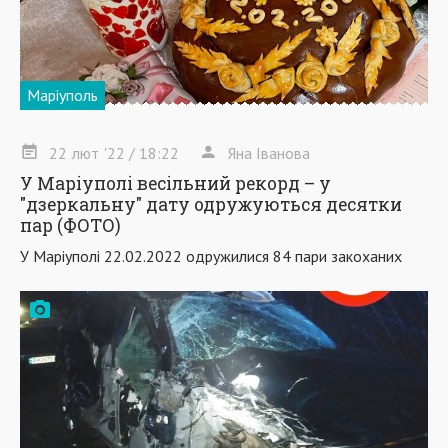
Маріуполь
22
лют
'22
/ 18:22
Яна Іванова
У Маріуполі весільний рекорд – у
"дзеркальну" дату одружуються десятки
пар (ФОТО)
У Маріуполі 22.02.2022 одружилися 84 пари закоханих