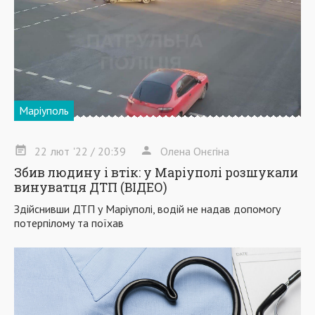
Маріуполь
22
лют
'22
/ 20:39
Олена Онєгіна
Збив людину і втік: у Маріуполі розшукали
винуватця ДТП (ВІДЕО)
Здійснивши ДТП у Маріуполі, водій не надав допомогу
потерпілому та поїхав