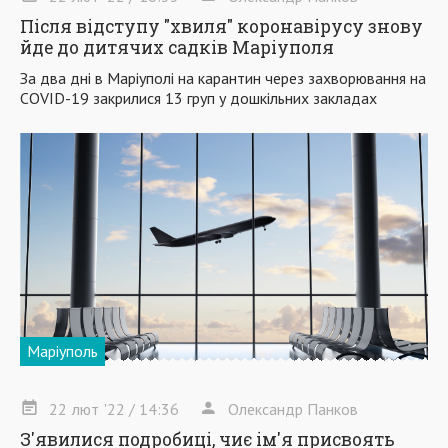
Після відступу "хвиля" коронавірусу знову
йде до дитячих садків Маріуполя
За два дні в Маріуполі на карантин через захворювання на
COVID-19 закрилися 13 груп у дошкільних закладах
Маріуполь
22
лют
'22
/ 14:36
Олександр Панков
З'явилися подробиці, чиє ім'я присвоять