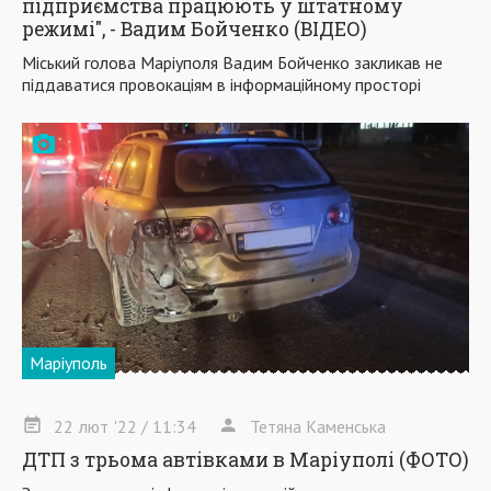
підприємства працюють у штатному
режимі", - Вадим Бойченко (ВІДЕО)
Міський голова Маріуполя Вадим Бойченко закликав не
піддаватися провокаціям в інформаційному просторі
Маріуполь
22
лют
'22
/ 11:34
Тетяна Каменська
ДТП з трьома автівками в Маріуполі (ФОТО)