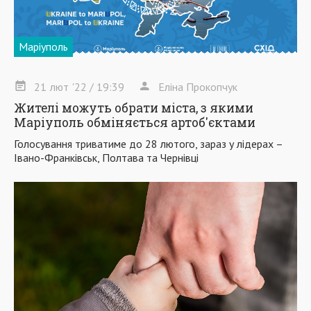
Маріуполь
21
лют
'22
/ 19:39
Еліна Прокопчук
Жителі можуть обрати міста, з якими
Маріуполь обміняється артоб'єктами
Голосування триватиме до 28 лютого, зараз у лідерах –
Івано-Франківськ, Полтава та Чернівці