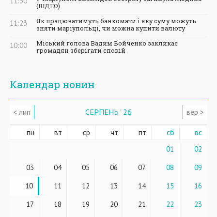
11:30
(ВІДЕО)
Як працюватимуть банкомати і яку суму можуть
11:23
зняти маріупольці, чи можна купити валюту
Міський голова Вадим Бойченко закликає
10:00
громадян зберігати спокій
Календар новин
< лип
СЕРПЕНЬ ' 26
вер >
пн
вт
ср
чт
пт
сб
вс
01
02
03
04
05
06
07
08
09
10
11
12
13
14
15
16
17
18
19
20
21
22
23