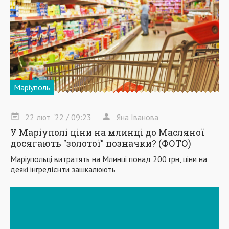
Маріуполь
22
лют
'22
/ 09:23
Яна Іванова
У Маріуполі ціни на млинці до Масляної
досягають "золотої" позначки? (ФОТО)
Маріупольці витратять на Млинці понад 200 грн, ціни на
деякі інгредієнти зашкалюють