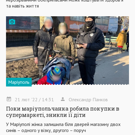
та навіть життя
Маріуполь
21
лют
'22
/ 14:31
Олександр Панков
Поки маріупольчанка робила покупки в
cупермаркеті, зникли її діти
У Маріуполі жінка залишила біля дверей магазину двох
синів – одного у візку, другого – поруч