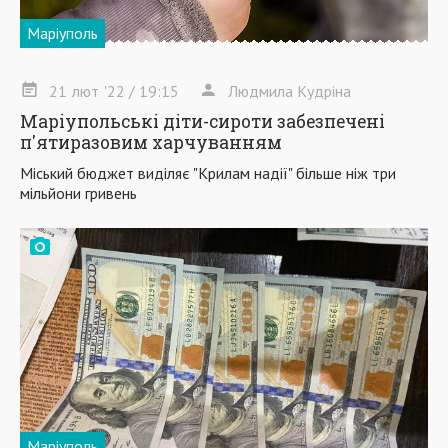
Маріуполь
21
лют
'22
/ 19:15
Людмила Кудріна
Маріупольські діти-сироти забезпечені
п'ятиразовим харчуванням
Міський бюджет виділяє "Крилам надії" більше ніж три
мільйони гривень
Маріуполь