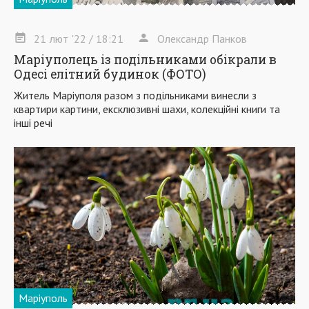
21
лют
'22
/ 18:21
Олександр Панков
Маріуполець із подільниками обікрали в
Одесі елітний будинок (ФОТО)
Житель Маріуполя разом з подільниками винесли з
квартири картини, ексклюзивні шахи, колекційні книги та
інші речі
Маріуполь