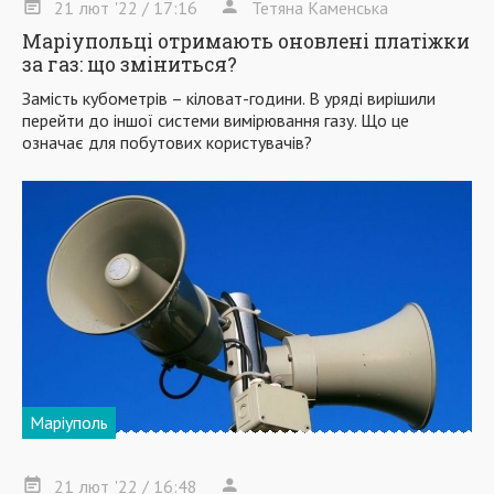
21
лют
'22
/ 17:16
Тетяна Каменська
Маріупольці отримають оновлені платіжки
за газ: що зміниться?
Замість кубометрів – кіловат-години. В уряді вирішили
перейти до іншої системи вимірювання газу. Що це
означає для побутових користувачів?
Маріуполь
21
лют
'22
/ 16:48