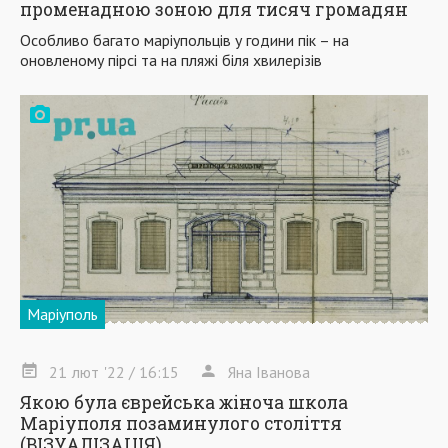
променадною зоною для тисяч громадян
Особливо багато маріупольців у години пік – на
оновленому пірсі та на пляжі біля хвилерізів
Маріуполь
21
лют
'22
/ 16:15
Яна Іванова
Якою була єврейська жіноча школа
Маріуполя позаминулого століття
(ВІЗУАЛІЗАЦІЯ)