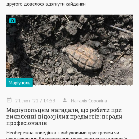
другого довелося вдягнути кайданки
Маріуполь
21
лют
'22
/ 14:53
Наталія Сорокіна
Маріупольцям нагадали, що робити при
виявленні підозрілих предметів: поради
професіоналів
Необережна поведінка з вибуховими пристроями чи
нерозірваними боєприпасами може коштувати здоров’я