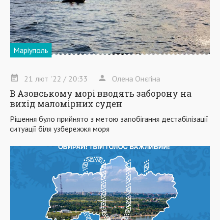
Маріуполь
21
лют
'22
/ 20:33
Олена Онєгіна
В Азовському морі вводять заборону на
вихід маломірних суден
Рішення було прийнято з метою запобігання дестабілізації
ситуації біля узбережжя моря