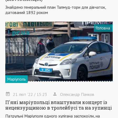
Знайдено генеральний план Талмуд-тори для дівчаток,
датований 1892 роком
Головна
Маріуполь
21
лют
'22
/ 15:23
Олександр Панков
П'яні маріупольці влаштували концерт із
нецензурщиною в тролейбусі та на зупинці
Патрульні Маріуполя одного хулігана заспокоїли, на