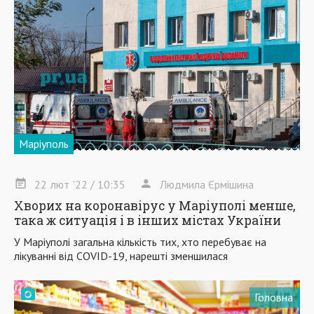
Маріуполь
22
лют
'22
/ 10:35
Людмила Єрмішина
Хворих на коронавірус у Маріуполі менше,
така ж ситуація і в інших містах України
У Маріуполі загальна кількість тих, хто перебуває на
лікуванні від COVID-19, нарешті зменшилася
Головна