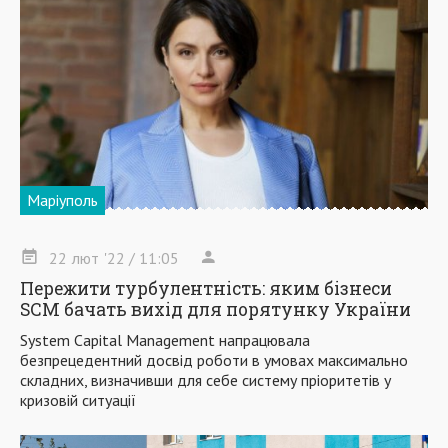
Маріуполь
22
лют
'22
/ 11:05
Пережити турбулентність: яким бізнеси
SCM бачать вихід для порятунку України
System Capital Management напрацювала
безпрецедентний досвід роботи в умовах максимально
складних, визначивши для себе систему пріоритетів у
кризовій ситуації