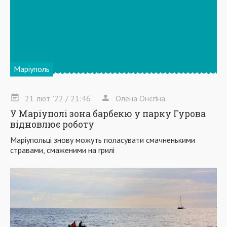
Маріуполь
21
лют
'22
/ 21:46
Олена Онєгіна
У Маріуполі зона барбекю у парку Гурова
відновлює роботу
Маріупольці знову можуть поласувати смачненькими
стравами, смаженими на грилі