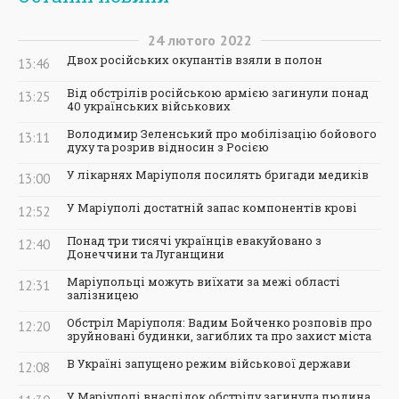
24
лютого
2022
Двох російських окупантів взяли в полон
13:46
Від обстрілів російською армією загинули понад
13:25
40 українських військових
Володимир Зеленський про мобілізацію бойового
13:11
духу та розрив відносин з Росією
У лікарнях Маріуполя посилять бригади медиків
13:00
У Маріуполі достатній запас компонентів крові
12:52
Понад три тисячі українців евакуйовано з
12:40
Донеччини та Луганщини
Маріупольці можуть виїхати за межі області
12:31
залізницею
Обстріл Маріуполя: Вадим Бойченко розповів про
12:20
зруйновані будинки, загиблих та про захист міста
В Україні запущено режим військової держави
12:08
У Маріуполі внаслідок обстрілу загинула людина