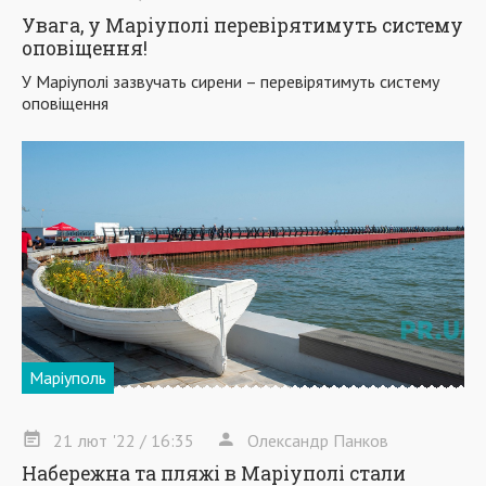
Увага, у Маріуполі перевірятимуть систему
оповіщення!
У Маріуполі зазвучать сирени – перевірятимуть систему
оповіщення
Маріуполь
21
лют
'22
/ 16:35
Олександр Панков
Набережна та пляжі в Маріуполі стали