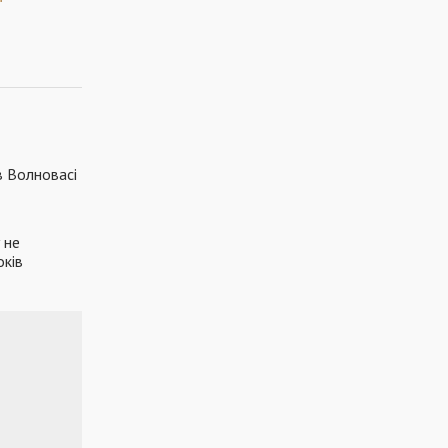
в Волновасі
 не
оків