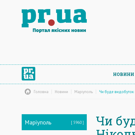
НОВИНИ
Головна
Новини
Маріуполь
Чи буде видобуток 
Чи бу
Маріуполь
5960
Нікол