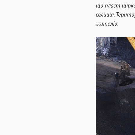
що пласт цирко
селища. Терито
жителів.