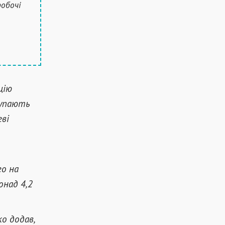
робочі
цію
тупають
ві
го на
онад 4,2
о додав,