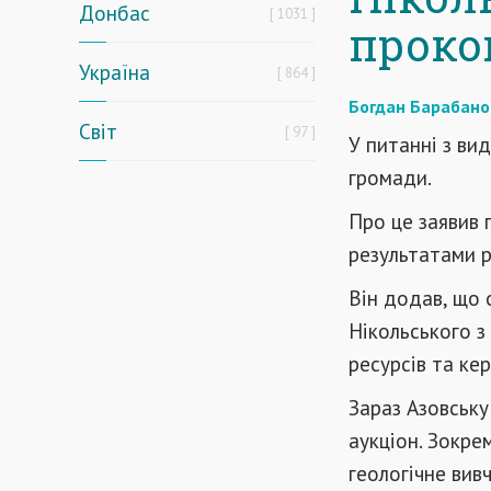
Донбас
1031
проко
Україна
864
Богдан Барабано
Світ
97
У питанні з ви
громади.
Про це заявив
результатами р
Він додав, що
Нікольського 
ресурсів та ке
Зараз Азовську
аукціон. Зокре
геологічне вив