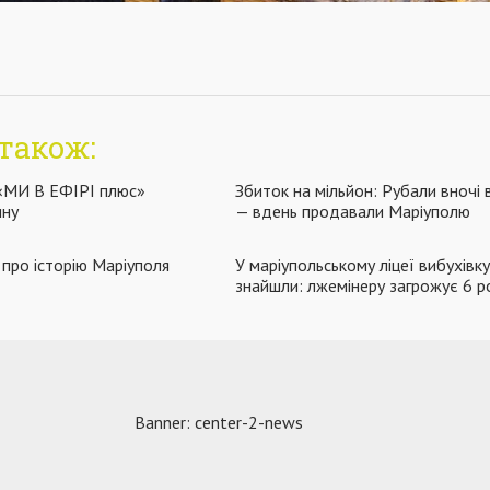
також:
 «МИ В ЕФІРІ плюс»
Збиток на мільйон: Рубали вночі 
ину
— вдень продавали Маріуполю
про історію Маріуполя
У маріупольському ліцеї вибухівку
знайшли: лжемінеру загрожує 6 р