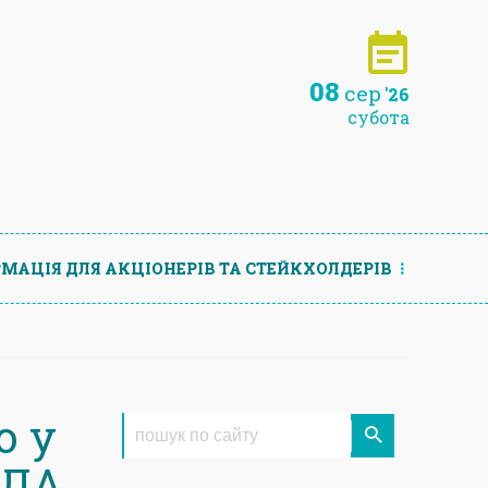
08
сер
'26
субота
МАЦIЯ ДЛЯ АКЦIОНЕРIВ ТА СТЕЙКХОЛДЕРIВ
ю у
ОДА