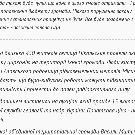
да також буде чути, що вона з цього зможе отримати - і 
 і поповнення бюджету громади. Ніякого порушення закону,
ння встановлених процедур не буде. Все буде погоджено з
ою», - зазначив голова ОДА.
ні близько 450 жителів селища Нікольське провели ак
у цирконію на території їхньої громади. Люди вис
 Азовського родовища рідкоземельних металів. Місце
ідають, що буро-вибухові роботи можуть підвищити
ивність і привести до появи радіоактивного пилу.
довищем виставили на аукціон, який пройде 15 люто
 служби геології та надр України. Початкова ціна - п
нь.
ької об'єднаної територіальної громади Василь Митьк