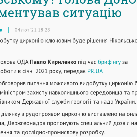
ментував ситуацію
в
04
лют
'21
18:28
добутку цирконію ключовим буде рішення Нікольсько
 голова ОДА
Павло Кириленко
під час
брифінгу
за
оботи в січні 2021 року, передає
PR.UA
 обговорив питання можливого видобутку цирконію б
з міністром захисту навколишнього середовища та 
рівником Державної служби геології та надр України.
 ділянку з рудопроявом цирконію виставлено на онл
ма, Держгеонадра пропонують спеціальний дозвіл н
чення та дослідно-промислову розробку.