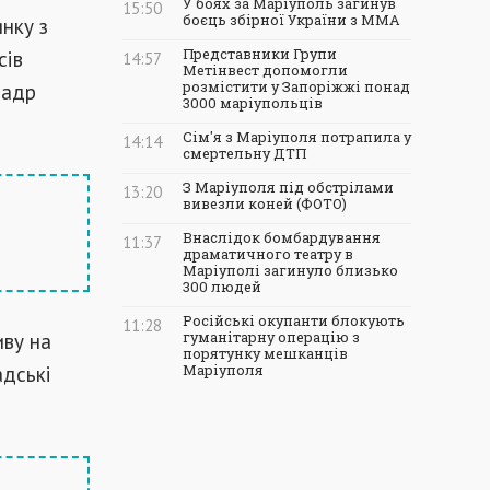
У боях за Маріуполь загинув
15:50
боєць збірної України з ММА
нку з
сів
Представники Групи
14:57
Метінвест допомогли
надр
розмістити у Запоріжжі понад
3000 маріупольців
Сім'я з Маріуполя потрапила у
14:14
смертельну ДТП
З Маріуполя під обстрілами
13:20
вивезли коней (ФОТО)
Внаслідок бомбардування
11:37
драматичного театру в
Маріуполі загинуло близько
300 людей
Російські окупанти блокують
11:28
иву на
гуманітарну операцію з
порятунку мешканців
адські
Маріуполя