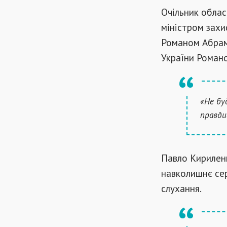
Очільник облас
міністром зах
Романом Абрам
України Роман
«Не бу
правди
Павло Кириленк
навколишнє се
слухання.