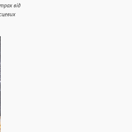
трах від
сцевих