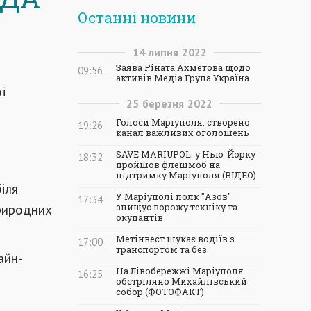
Останні новини
14
липня
2022
Заява Ріната Ахметова щодо
09:56
активів Медіа Група Україна
ї
25
березня
2022
Голоси Маріуполя: створено
19:26
канал важливих оголошень
SAVE MARIUPOL: у Нью-Йорку
18:32
пройшов флешмоб на
підтримку Маріуполя (ВІДЕО)
іля
У Маріуполі полк "Азов"
17:34
природних
знищує ворожу техніку та
окупантів
Метінвест шукає водіїв з
17:00
транспортом та без
айн-
На Лівобережжі Маріуполя
16:25
а
обстріляно Михайлівський
собор (ФОТОФАКТ)