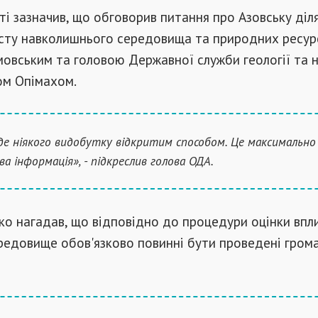
ті зазначив, що обговорив питання про Азовську діля
исту навколишнього середовища та природних ресур
овським та головою Державної служби геології та 
ом Опімахом.
де ніякого видобутку відкритим способом. Це максимально
ва інформація», - підкреслив голова ОДА.
о нагадав, що відповідно до процедури оцінки впл
редовище обов'язково повинні бути проведені гром