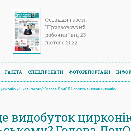
Остання газета
"Приазовський
робочий" від 23
лютого 2022
ГАЗЕТА
СПЕЦПРОЕКТИ
ФОТОРЕПОРТАЖІ
ІНФОР
цирконію у Нікольському? Голова ДонОДА прокоментував ситуацію
де видобуток цирконі
ьському? Голова Дон