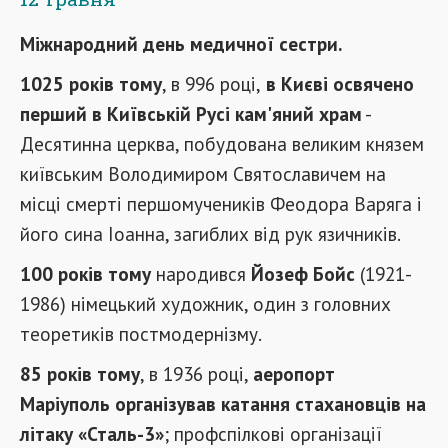
Міжнародний день медичної сестри.
1025 років тому
, в 996 році,
в Києві освячено
перший в Київській Русі кам'яний храм
-
Десятинна церква, побудована великим князем
київським Володимиром Святославичем на
місці смерті першомучеників Феодора Варяга і
його сина Іоанна, загиблих від рук язичників.
100 років тому
народився
Йозеф Бойс
(1921-
1986) німецький художник, один з головних
теоретиків постмодернізму.
85 років тому
, в 1936 році,
аеропорт
Маріуполь організував катання стахановців на
літаку «Сталь-3»
; профспілкові організації