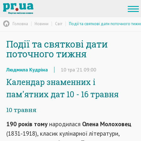
Головна
Новини
Світ
Події та святкові дати поточного тижн
Події та святкові дати
поточного тижня
Людмила Кудріна
10
тра
'21
09:00
Календар знаменних і
пам'ятних дат 10 - 16 травня
10 травня
190 років тому
народилася
Олена Молоховец
(1831-1918), класик кулінарної літератури,