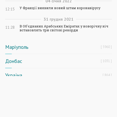
04
січня
2022
У Франції виявили новий штам коронавірусу
12:15
31
грудня
2021
В Об'єднаних Арабських Еміратах у новорічну ніч
11:28
встановлять три світові рекорди
Маріуполь
5960
Донбас
1031
Україна
864
Світ
97