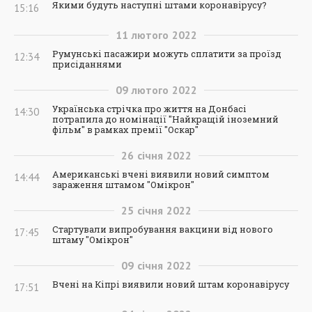
Якими будуть наступні штами коронавірусу?
15:16
11
лютого
2022
Румунські пасажири можуть сплатити за проїзд
12:34
присіданнями
09
лютого
2022
Українська стрічка про життя на Донбасі
14:30
потрапила до номінації "Найкращій іноземний
фільм" в рамках премії "Оскар"
26
січня
2022
Американські вчені виявили новий симптом
14:44
зараження штамом "Омікрон"
25
січня
2022
Стартували випробування вакцини від нового
17:45
штаму "Омікрон"
09
січня
2022
Вчені на Кіпрі виявили новий штам коронавірусу
17:51