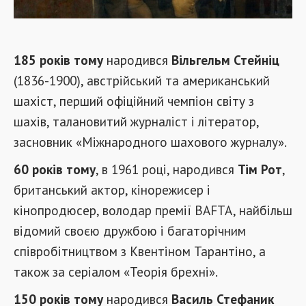
185 років тому
народився
Вільгельм Стейніц
(1836-1900), австрійський та американський
шахіст, перший офіційний чемпіон світу з
шахів, талановитий журналіст і літератор,
засновник «Міжнародного шахового журналу».
60 років тому
, в 1961 році, народився
Тім Рот
,
британський актор, кінорежисер і
кінопродюсер, володар премії BAFTA, найбільш
відомий своєю дружбою і багаторічним
співробітництвом з Квентіном Тарантіно, а
також за серіалом «Теорія брехні».
150 років тому
народився
Василь Стефаник