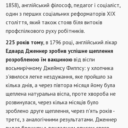
1858), англійський філософ, педагог і соціаліст,
один з перших соціальних реформаторів XIX
століття, який також стояв біля витоків
профспілкового руху робітників.
225 років тому
, в 1796 році, англійський лікар
Едвард Дженнер зробив успішне щеплення
розробленою їм вакциною
від віспи
восьмирічному Джеймсу Фиппсу: у хлопчика
з'явилося легке нездужання, яке пройшло за
кілька днів, а через півтора місяця йому була
щеплена натуральна віспа, проте хвороба не
розвинулася, через кілька місяців було
зроблено друге щеплення, через п'ять років -
третє, з аналогічними результатами. Дженнер
видав брошуру з докладним описом свого