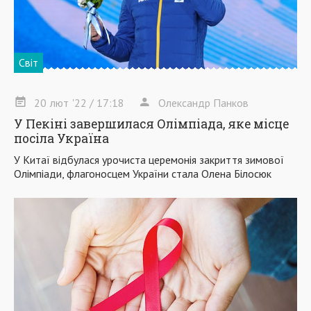
Світ
20
лют
'22
/ 17:18
Олександр Панков
У Пекіні завершилася Олімпіада, яке місце
посіла Україна
У Китаї відбулася урочиста церемонія закриття зимової
Олімпіади, флагоносцем України стала Олена Білосюк