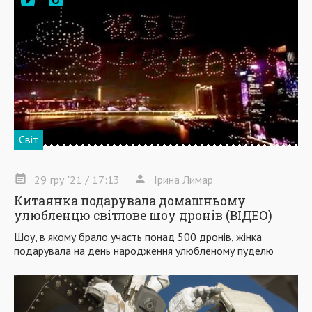
Світ
29
гру
'21
/ 17:13
Ірина Лимар
Китаянка подарувала домашньому
улюбленцю світлове шоу дронів (ВІДЕО)
Шоу, в якому брало участь понад 500 дронів, жінка
подарувала на день народження улюбленому пуделю