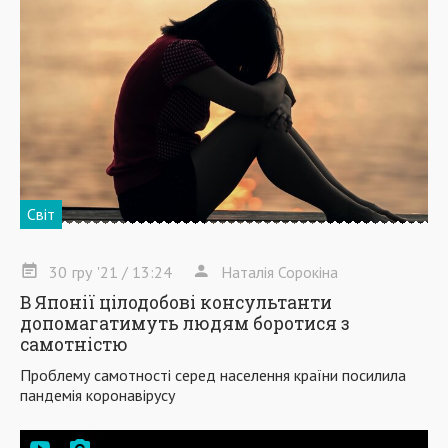
Світ
30
гру
'21
/ 13:24
Наталія Сорокіна
В Японії цілодобові консультанти
допомагатимуть людям боротися з
самотністю
Проблему самотності серед населення країни посилила
пандемія коронавірусу