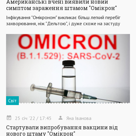
Американські вчені виявили новий
симптом зараження штамом "Омікрон"
Інфікування "Омікроном" викликає більш легкий перебіг
захворювання, ніж "Дельтою", і дуже схоже на застуду
Світ
25
січ
'22
/ 17:45
Яна Іванова
Стартували випробування вакцини від
нового штаму "Омікрон"