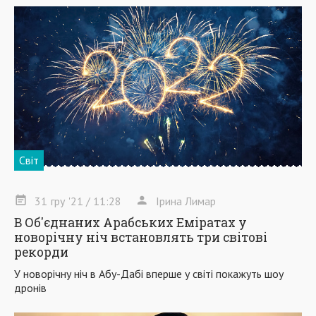
Світ
31
гру
'21
/ 11:28
Ірина Лимар
В Об'єднаних Арабських Еміратах у
новорічну ніч встановлять три світові
рекорди
У новорічну ніч в Абу-Дабі вперше у світі покажуть шоу
дронів