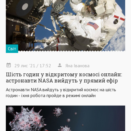
Світ
29
лис
'21
/ 17:52
Яна Іванова
Шість годин у відкритому космосі онлайн:
астронавти NASA вийдуть у прямий ефір
Астронавти NASA вийдуть у відкритий космос на шість
годин - їхня робота пройде в режимі онлайн