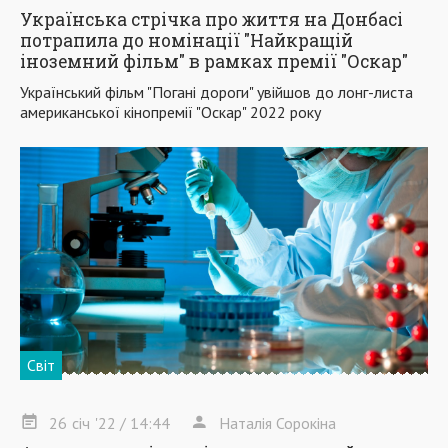
Українська стрічка про життя на Донбасі
потрапила до номінації "Найкращій
іноземний фільм" в рамках премії "Оскар"
Український фільм "Погані дороги" увійшов до лонг-листа
американської кінопремії "Оскар" 2022 року
Світ
26
січ
'22
/ 14:44
Наталія Сорокіна