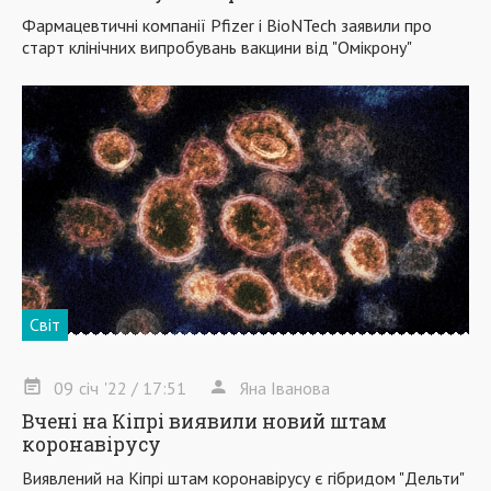
Фармацевтичні компанії Pfizer і BioNTech заявили про
старт клінічних випробувань вакцини від "Омікрону"
Світ
09
січ
'22
/ 17:51
Яна Іванова
Вчені на Кіпрі виявили новий штам
коронавірусу
Виявлений на Кіпрі штам коронавірусу є гібридом "Дельти"