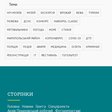
Теми
НІЧ МУЗЕЇВ
МУЗЕЙ
ЕКСКУРСІЯ
ВРОЖАЙ
ВЕЖА
ТУРИЗМ
ПОЖЕЖА
ДСНС
КОНКУРС
MARIUPOL CLASSIC
РЯТУВАЛЬНИКИ
ПОГОДА
МОРЕ
СТИХІЯ
МАРІУПОЛЬСЬКИЙ РАЙОН
КОРОНАВІРУС
COVID-19
ДТП
ПОЛІЦІЯ
ПОДІЯ
АВАРІЯ
МЕДИЦИНА
ОСВІТА
КРИМІНАЛ
РЕКОНСТРУКЦІЯ
IT
ФЕСТИВАЛЬ
ГОГОЛЬFEST
MRPL City Festival
ОСББ
ВАДИМ БОЙЧЕНКО
ООС
АЗОВСЬКЕ МОРЕ
ОБСТРІЛ
ПАТРУЛЬНА ПОЛІЦІЯ
ДОМАШНЄ НАСИЛЬСТВО
ТРАНСПОРТ
МЕТІНВЕСТ
МОДЕРНІЗАЦІЯ
КУЇНДЖІ
ДЕПУТАТИ
СТОРІНКИ
МАРІУПОЛЬСЬКА МІСЬКА РАДА
КОМУНАЛЬНЕ ПІДПРИЄМСТВО
Головна
Новини
Газета
Спецпроекти
НАБЕРЕЖНА
ПРЕМ'ЄРА
УРЯД
ВАКЦИНАЦІЯ
СПОРТ
Архів Приазовський робочий
Фоторепортажі