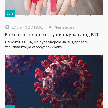
Світ
17
лют
'22
/ 19:01
Яна Іванова
Вперше в історії жінку вилікували від ВІЛ
Пацієнтці з США, що була хворою на ВІЛ, провели
трансплантацію стовбурових клітин
Світ