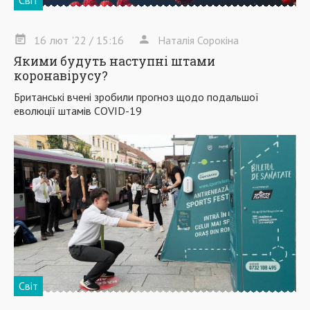
16
лют
'22
/ 15:16
Наталія Сорокіна
Якими будуть наступні штами
коронавірусу?
Британські вчені зробили прогноз щодо подальшої
еволюції штамів COVID-19
Світ