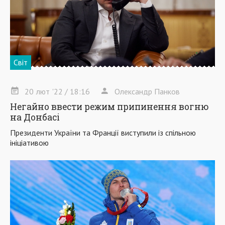
Світ
20
лют
'22
/ 18:16
Олександр Панков
Негайно ввести режим припинення вогню
на Донбасі
Президенти України та Франції виступили із спільною
ініціативою