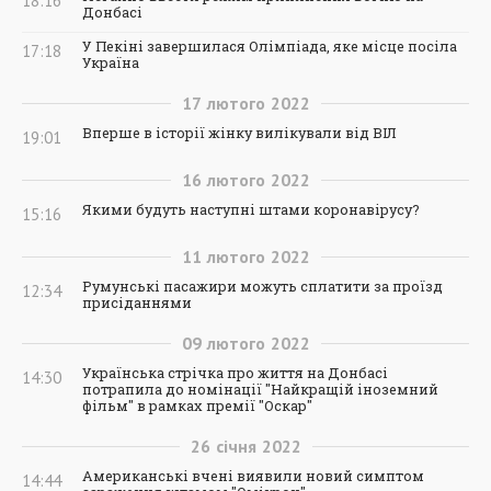
18:16
Донбасі
У Пекіні завершилася Олімпіада, яке місце посіла
17:18
Україна
17
лютого
2022
Вперше в історії жінку вилікували від ВІЛ
19:01
16
лютого
2022
Якими будуть наступні штами коронавірусу?
15:16
11
лютого
2022
Румунські пасажири можуть сплатити за проїзд
12:34
присіданнями
09
лютого
2022
Українська стрічка про життя на Донбасі
14:30
потрапила до номінації "Найкращій іноземний
фільм" в рамках премії "Оскар"
26
січня
2022
Американські вчені виявили новий симптом
14:44