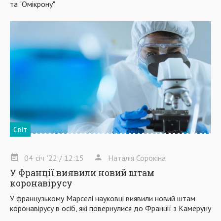
та "Омікрону"
Світ
04
січ
'22
/ 12:15
Наталія Сорокіна
У Франції виявили новий штам
коронавірусу
У французькому Марселі науковці виявили новий штам
коронавірусу в осіб, які повернулися до Франції з Камеруну