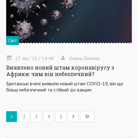
Світ
27
лис
'21
/ 14:40
Олена Онєгіна
Виявлено новий штам коронавірусу з
Африки: чим він небезпечний?
Британські вчені виявили новий штам COVID-19, він ще
більш небезпечний та стійкий до вакцин
1
2
3
4
5