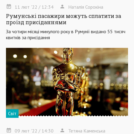
11
лют
'22
/ 12:34
Наталія Сорокіна
Румунські пасажири можуть сплатити за
проїзд присіданнями
За чотири місяці минулого року в Румунії видано 55 тисяч
квитків за присідання
Світ
09
лют
'22
/ 14:30
Тетяна Каменська