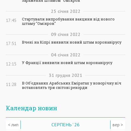
зараження штамом "Омікрон"
25
січня
2022
Стартували випробування вакцини від нового
17:45
штаму "Омікрон"
09
січня
2022
Вчені на Кіпрі виявили новий штам коронавірусу
17:51
04
січня
2022
У Франції виявили новий штам коронавірусу
12:15
31
грудня
2021
В Об'єднаних Арабських Еміратах у новорічну ніч
11:28
встановлять три світові рекорди
Календар новин
< лип
СЕРПЕНЬ ' 26
вер >