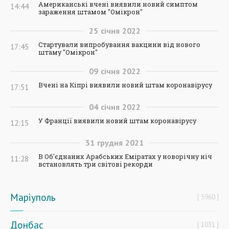
Американські вчені виявили новий симптом
14:44
зараження штамом "Омікрон"
25
січня
2022
Стартували випробування вакцини від нового
17:45
штаму "Омікрон"
09
січня
2022
Вчені на Кіпрі виявили новий штам коронавірусу
17:51
04
січня
2022
У Франції виявили новий штам коронавірусу
12:15
31
грудня
2021
В Об'єднаних Арабських Еміратах у новорічну ніч
11:28
встановлять три світові рекорди
Маріуполь
5960
Донбас
1031