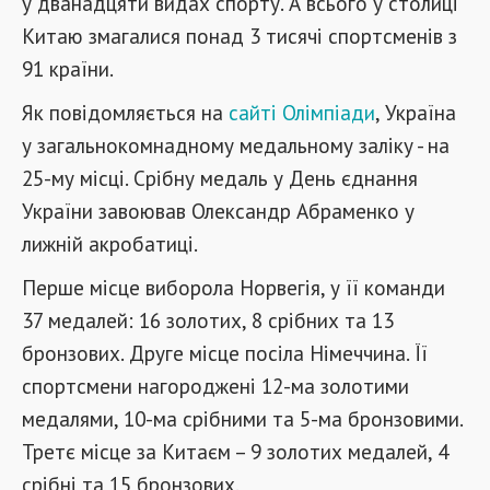
у дванадцяти видах спорту. А всього у столиці
Китаю змагалися понад 3 тисячі спортсменів з
91 країни.
Як повідомляється на
сайті Олімпіади
, Україна
у загальнокомнадному медальному заліку - на
25-му місці. Срібну медаль у День єднання
України завоював Олександр Абраменко у
лижній акробатиці.
Перше місце виборола Норвегія, у її команди
37 медалей: 16 золотих, 8 срібних та 13
бронзових. Друге місце посіла Німеччина. Її
спортсмени нагороджені 12-ма золотими
медалями, 10-ма срібними та 5-ма бронзовими.
Третє місце за Китаєм – 9 золотих медалей, 4
срібні та 15 бронзових.