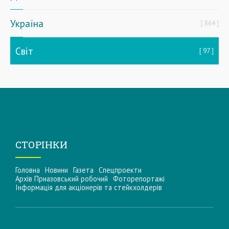
Україна
864
Світ
97
СТОРІНКИ
Головна
Новини
Газета
Спецпроекти
Архів Приазовський робочий
Фоторепортажі
Інформацiя для акцiонерiв та стейкхолдерiв