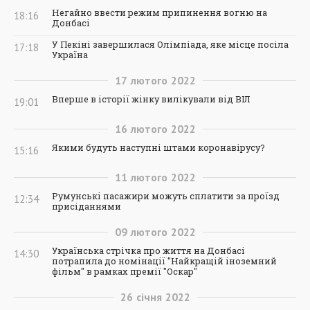
Негайно ввести режим припинення вогню на
18:16
Донбасі
У Пекіні завершилася Олімпіада, яке місце посіла
17:18
Україна
17
лютого
2022
Вперше в історії жінку вилікували від ВІЛ
19:01
16
лютого
2022
Якими будуть наступні штами коронавірусу?
15:16
11
лютого
2022
Румунські пасажири можуть сплатити за проїзд
12:34
присіданнями
09
лютого
2022
Українська стрічка про життя на Донбасі
14:30
потрапила до номінації "Найкращій іноземний
фільм" в рамках премії "Оскар"
26
січня
2022