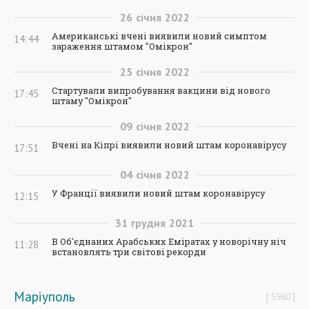
26
січня
2022
Американські вчені виявили новий симптом
14:44
зараження штамом "Омікрон"
25
січня
2022
Стартували випробування вакцини від нового
17:45
штаму "Омікрон"
09
січня
2022
Вчені на Кіпрі виявили новий штам коронавірусу
17:51
04
січня
2022
У Франції виявили новий штам коронавірусу
12:15
31
грудня
2021
В Об'єднаних Арабських Еміратах у новорічну ніч
11:28
встановлять три світові рекорди
Маріуполь
5960