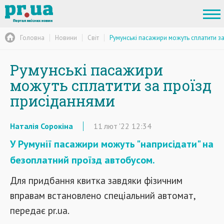
Головна
Новини
Світ
Румунські пасажири можуть сплатити з
Румунські пасажири
можуть сплатити за проїзд
присіданнями
Наталія Сорокіна
11
лют
'22
12:34
У Румунії пасажири можуть "наприсідати" на
безоплатний проїзд автобусом.
Для придбання квитка завдяки фізичним
вправам встановлено спеціальний автомат,
передає pr.ua.