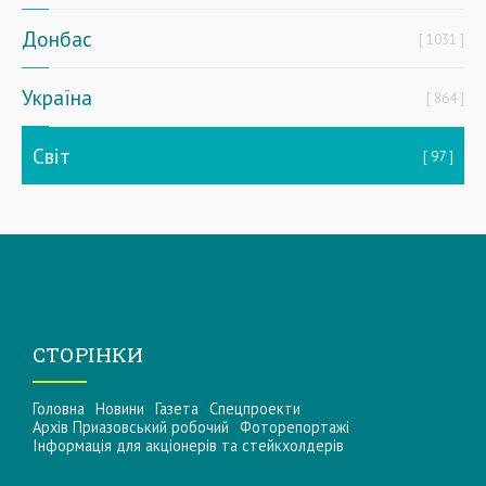
Донбас
1031
Україна
864
Світ
97
СТОРІНКИ
Головна
Новини
Газета
Спецпроекти
Архів Приазовський робочий
Фоторепортажі
Інформацiя для акцiонерiв та стейкхолдерiв