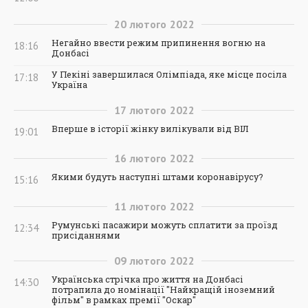
20
лютого
2022
Негайно ввести режим припинення вогню на
18:16
Донбасі
У Пекіні завершилася Олімпіада, яке місце посіла
17:18
Україна
17
лютого
2022
Вперше в історії жінку вилікували від ВІЛ
19:01
16
лютого
2022
Якими будуть наступні штами коронавірусу?
15:16
11
лютого
2022
Румунські пасажири можуть сплатити за проїзд
12:34
присіданнями
09
лютого
2022
Українська стрічка про життя на Донбасі
14:30
потрапила до номінації "Найкращій іноземний
фільм" в рамках премії "Оскар"