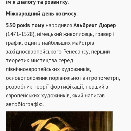
ім'я діалогу та розвитку.
Міжнародний день космосу.
550 років тому
народився
Альбрехт Дюрер
(1471-1528), німецький живописець, гравер і
графік, один з найбільших майстрів
західноєвропейського Ренесансу, перший
теоретик мистецтва серед
північноєвропейських художників,
основоположник порівняльної антропометрії,
розробник теорії фортифікації, перший з
європейських художників, який написав
автобіографію.