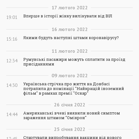
17
лютого
2022
Вперше в історії жінку вилікували від ВІЛ
19:01
16
лютого
2022
Якими будуть наступні штами коронавірусу?
15:16
11
лютого
2022
Румунські пасажири можуть сплатити за проїзд
12:34
присіданнями
09
лютого
2022
Українська стрічка про життя на Донбасі
14:30
потрапила до номінації "Найкращій іноземний
фільм" в рамках премії "Оскар"
26
січня
2022
Американські вчені виявили новий симптом
14:44
зараження штамом "Омікрон"
25
січня
2022
Стартували випробування вакцини від нового
17:45