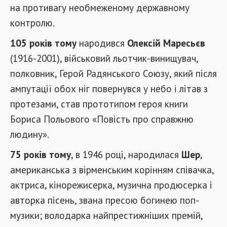
на противагу необмеженому державному
контролю.
105 років тому
народився
Олексій Маресьєв
(1916-2001), військовий льотчик-винищувач,
полковник, Герой Радянського Союзу, який після
ампутації обох ніг повернувся у небо і літав з
протезами, став прототипом героя книги
Бориса Польового «Повість про справжню
людину».
75 років тому
, в 1946 році, народилася
Шер
,
американська з вірменським корінням співачка,
актриса, кінорежисерка, музична продюсерка і
авторка пісень, звана пресою богинею поп-
музики; володарка найпрестижніших премій,