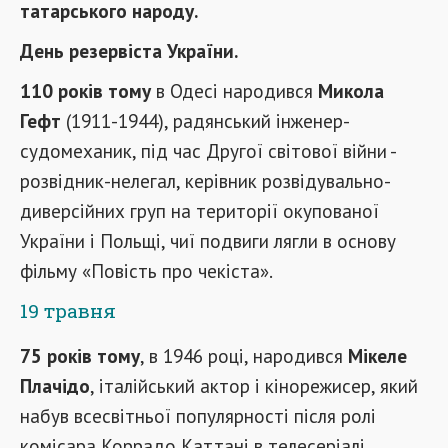
татарського народу.
День резервіста України.
110 років тому
в Одесі народився
Микола
Гефт
(1911-1944), радянський інженер-
судомеханик, під час Другої світової війни -
розвідник-нелегал, керівник розвідувально-
диверсійних груп на території окупованої
України і Польщі, чиї подвиги лягли в основу
фільму «Повість про чекіста».
19 травня
75 років тому
, в 1946 році, народився
Мікеле
Плачідо
, італійський актор і кінорежисер, який
набув всесвітньої популярності після ролі
комісара Коррадо Каттані в телесеріалі