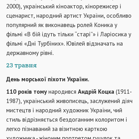
2000), український кіноактор, кінорежисер і
сценарист, народний артист України, особливо
популярний як виконавець ролей Коника у
фільмі «В бій ідуть тільки “старі”» і Ларіосика у
фільмі «Дні Турбіних». Ювілей відзначать на
державному рівні.
23 травня
День морської піхоти України.
110 років тому
народився
Андрій Коцка
(1911-
1987), український живописець, заслужений діяч
мистецтв і народний художник України, чий
стиль відрізняється бездоганним колоритом і
легко пізнаваний за візитною карткою
художника - жіночим портретом гуцулок та