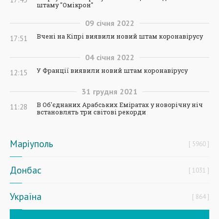
штаму "Омікрон"
09
січня
2022
Вчені на Кіпрі виявили новий штам коронавірусу
17:51
04
січня
2022
У Франції виявили новий штам коронавірусу
12:15
31
грудня
2021
В Об'єднаних Арабських Еміратах у новорічну ніч
11:28
встановлять три світові рекорди
Маріуполь
5960
Донбас
1031
Україна
864