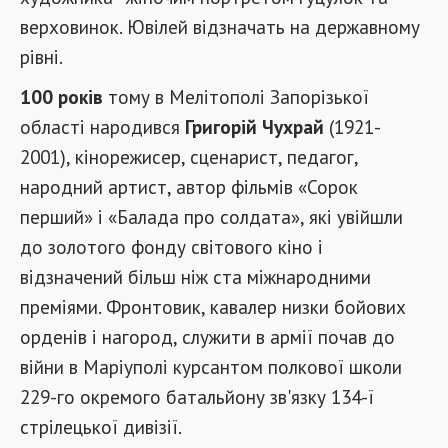
верховинок. Ювілей відзначать на державному
рівні.
100 років
тому в Мелітополі Запорізької
області народився
Григорій Чухрай
(1921-
2001), кінорежисер, сценарист, педагог,
народний артист, автор фільмів «Сорок
перший» і «Балада про солдата», які увійшли
до золотого фонду світового кіно і
відзначений більш ніж ста міжнародними
преміями. Фронтовик, кавалер низки бойових
орденів і нагород, служити в армії почав до
війни в Маріуполі курсантом полкової школи
229-го окремого батальйону зв'язку 134-ї
стрілецької дивізії.