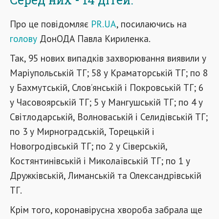
Про це повідомляє
PR.UA
, посилаючись на
голову
ДонОДА Павла Кириленка.
Так, 95 нових випадків захворювання виявили у
Маріупольській ТГ; 58 у Краматорській ТГ; по 8
у Бахмутській, Слов’янській і Покровській ТГ; 6
у Часовоярській ТГ; 5 у Мангушській ТГ; по 4 у
Світлодарській, Волноваській і Селидівській ТГ;
по 3 у Мирноградській, Торецькій і
Новогродівській ТГ; по 2 у Сіверській,
Костянтинівській і Миколаївській ТГ; по 1 у
Дружківській, Лиманській та Олександрівській
ТГ.
Крім того, коронавірусна хвороба забрала ще