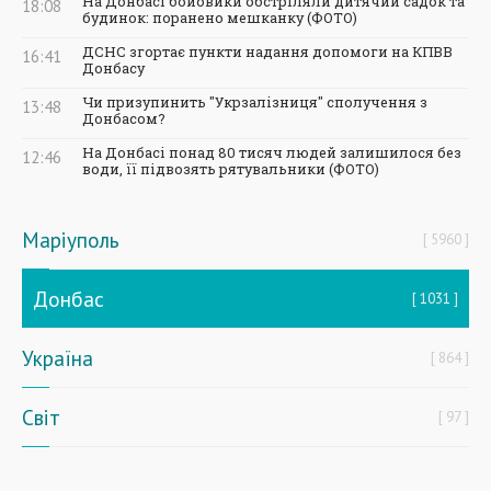
На Донбасі бойовики обстріляли дитячий садок та
18:08
будинок: поранено мешканку (ФОТО)
ДСНС згортає пункти надання допомоги на КПВВ
16:41
Донбасу
Чи призупинить "Укрзалізниця" сполучення з
13:48
Донбасом?
На Донбасі понад 80 тисяч людей залишилося без
12:46
води, її підвозять рятувальники (ФОТО)
Маріуполь
5960
Донбас
1031
Україна
864
Світ
97