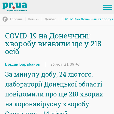
Головна
Новини
Донбас
COVID-19 на Донеччині: хворобу в
COVID-19 на Донеччині:
хворобу виявили ще у 218
осіб
Богдан Барабанов
25
лют
'21
09:48
За минулу добу, 24 лютого,
лабораторії Донецької області
повідомили про ще 218 хворих
на коронавірусну хворобу.
Серед них - 14 дітей.