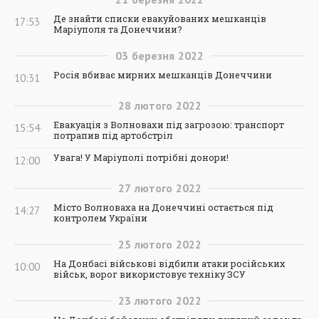
Де знайти списки евакуйованих мешканців
17:53
Маріуполя та Донеччини?
03
березня
2022
Росія вбиває мирних мешканців Донеччини
10:31
28
лютого
2022
Евакуація з Волновахи під загрозою: транспорт
15:54
потрапив під артобстріл
Увага! У Маріуполі потрібні донори!
12:00
27
лютого
2022
Місто Волноваха на Донеччині остається під
14:27
контролем України
25
лютого
2022
На Донбасі військові відбили атаки російських
10:00
військ, ворог використовує техніку ЗСУ
23
лютого
2022