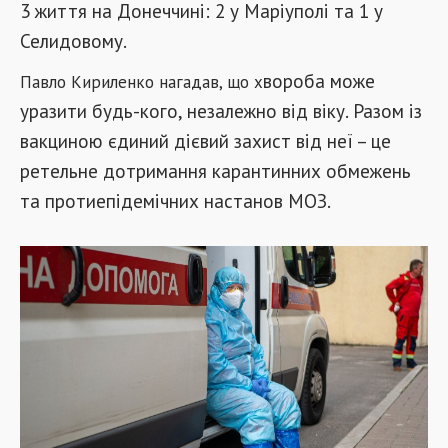
3 життя на Донеччині: 2 у Маріуполі та 1 у
Селидовому.
вороба може
Павло Кириленко нагадав, що х
уразити будь-кого, незалежно від віку. Разом із
вакциною єдиний дієвий захист від неї – це
ретельне дотримання карантинних обмежень
та протиепідемічних настанов МОЗ.