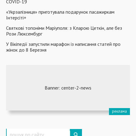
COVID-19
«Укрзалізниця» приготувала подарунок пасажиркам
Інтерсіті+
Святкові топоніми Маріуполя: з Кларою Цеткін, але без
Рози Люксембург
У Вікіпедії запустили марафон із написання статей про
жінок до 8 Березня