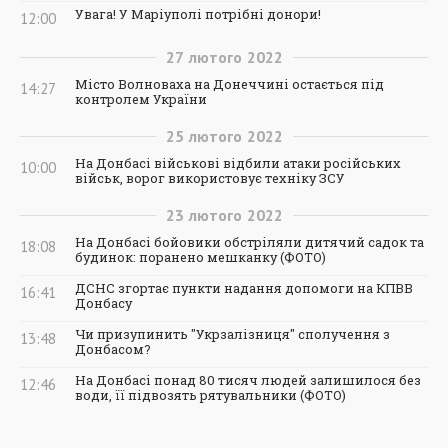
Увага! У Маріуполі потрібні донори!
12:00
27
лютого
2022
Місто Волноваха на Донеччині остається під
14:27
контролем України
25
лютого
2022
На Донбасі військові відбили атаки російських
10:00
військ, ворог використовує техніку ЗСУ
23
лютого
2022
На Донбасі бойовики обстріляли дитячий садок та
18:08
будинок: поранено мешканку (ФОТО)
ДСНС згортає пункти надання допомоги на КПВВ
16:41
Донбасу
Чи призупинить "Укрзалізниця" сполучення з
13:48
Донбасом?
На Донбасі понад 80 тисяч людей залишилося без
12:46
води, її підвозять рятувальники (ФОТО)