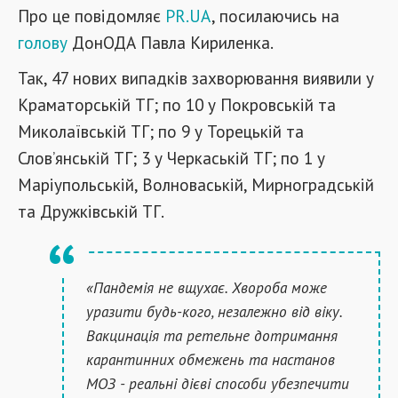
Про це повідомляє
PR.UA
, посилаючись на
голову
ДонОДА Павла Кириленка.
Так, 47 нових випадків захворювання виявили у
Краматорській ТГ; по 10 у Покровській та
Миколаївській ТГ; по 9 у Торецькій та
Слов’янській ТГ; 3 у Черкаській ТГ; по 1 у
Маріупольській, Волноваській, Мирноградській
та Дружківській ТГ.
«Пандемія не вщухає. Хвороба може
уразити будь-кого, незалежно від віку.
Вакцинація та ретельне дотримання
карантинних обмежень та настанов
МОЗ - реальні дієві способи убезпечити