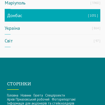
Маріуполь
5960
Донбас
1031
Україна
864
Світ
97
СТОРІНКИ
Головна
Новини
Газета
Спецпроекти
Архів Приазовський робочий
Фоторепортажі
Інформацiя для акцiонерiв та стейкхолдерiв