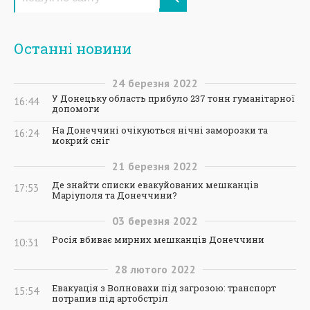
Останні новини
24
березня
2022
У Донецьку область прибуло 237 тонн гуманітарної
16:44
допомоги
На Донеччині очікуються нічні заморозки та
16:24
мокрий сніг
21
березня
2022
Де знайти списки евакуйованих мешканців
17:53
Маріуполя та Донеччини?
03
березня
2022
Росія вбиває мирних мешканців Донеччини
10:31
28
лютого
2022
Евакуація з Волновахи під загрозою: транспорт
15:54
потрапив під артобстріл