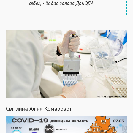
себе», - додає голова ДонОДА.
Світлина Аліни Комарової