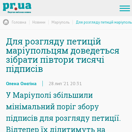
Головна
Новини
Маріуполь
Для розгляду петицій маріуполь
Для розгляду петицій
маріупольцям доведеться
зібрати півтори тисячі
підписів
Олена Онєгіна
28
лип
'21
20:31
У Маріуполі збільшили
мінімальний поріг збору
підписів для розгляду петиції.
Відтепер їх ділитимуть на