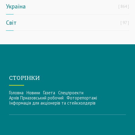
Україна
864
Світ
97
СТОРІНКИ
Головна
Новини
Газета
Спецпроекти
Архів Приазовський робочий
Фоторепортажі
Інформацiя для акцiонерiв та стейкхолдерiв