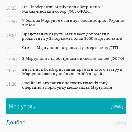
На Лівобережжі Маріуполя обстріляно
16:25
Михайлівський собор (ФОТОФАКТ)
У боях за Маріуполь загинув боєць збірної України
15:50
з ММА
Представники Групи Метінвест допомогли
14:57
розмістити у Запоріжжі понад 3000 маріупольців
Сім'я з Маріуполя потрапила у смертельну ДТП
14:14
З Маріуполя під обстрілами вивезли коней (ФОТО)
13:20
Внаслідок бомбардування драматичного театру в
11:37
Маріуполі загинуло близько 300 людей
Російські окупанти блокують гуманітарну
11:28
операцію з порятунку мешканців Маріуполя
Маріуполь
5960
Донбас
1031