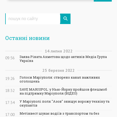
Останні новини
14
липня
2022
Заява Ріната Ахметова щодо активів Медіа Група
09:56
Україна
25
березня
2022
Голоси Маріуполя: створено канал важливих
19:26
оголошень
SAVE MARIUPOL: у Нью-Йорку пройшов флешмоб
18:32
на підтримку Маріуполя (ВІДЕО)
У Маріуполі полк "Азов" знищує ворожу техніку та
17:34
окупантів
Метінвест шукає водіїв з транспортом та без
17:00