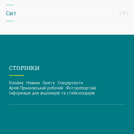
Світ
97
СТОРІНКИ
Головна
Новини
Газета
Спецпроекти
Архів Приазовський робочий
Фоторепортажі
Інформацiя для акцiонерiв та стейкхолдерiв