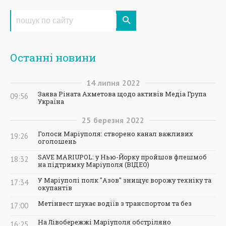
Останні новини
14
липня
2022
Заява Ріната Ахметова щодо активів Медіа Група
09:56
Україна
25
березня
2022
Голоси Маріуполя: створено канал важливих
19:26
оголошень
SAVE MARIUPOL: у Нью-Йорку пройшов флешмоб
18:32
на підтримку Маріуполя (ВІДЕО)
У Маріуполі полк "Азов" знищує ворожу техніку та
17:34
окупантів
Метінвест шукає водіїв з транспортом та без
17:00
На Лівобережжі Маріуполя обстріляно
16:25