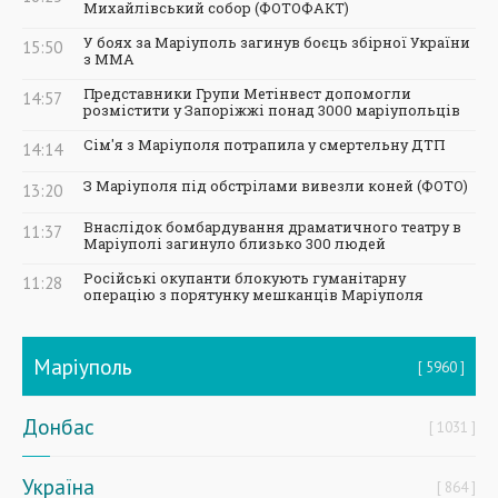
Михайлівський собор (ФОТОФАКТ)
У боях за Маріуполь загинув боєць збірної України
15:50
з ММА
Представники Групи Метінвест допомогли
14:57
розмістити у Запоріжжі понад 3000 маріупольців
Сім'я з Маріуполя потрапила у смертельну ДТП
14:14
З Маріуполя під обстрілами вивезли коней (ФОТО)
13:20
Внаслідок бомбардування драматичного театру в
11:37
Маріуполі загинуло близько 300 людей
Російські окупанти блокують гуманітарну
11:28
операцію з порятунку мешканців Маріуполя
Маріуполь
5960
Донбас
1031
Україна
864