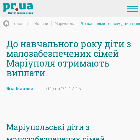
Головна
Новини
Маріуполь
До навчального року діти з ма
До навчального року діти з
малозабезпечених сімей
Маріуполя отримають
виплати
Яна Іванова
04
сер
'21
17:15
Маріупольські діти з
малозабезпечених сімей