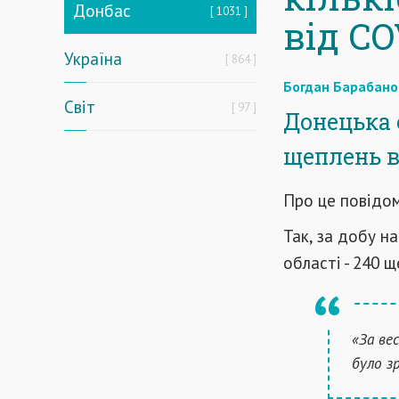
Донбас
1031
від CO
Україна
864
Богдан Барабано
Світ
97
Донецька 
щеплень ві
Про це повідо
Так, за добу н
області - 240 щ
«За ве
було з