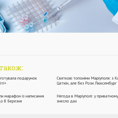
також:
иготувала подарунок
Святкові топоніми Маріуполя: з 
іті+
Цеткін, але без Рози Люксембург
или марафон із написання
Негода в Маріуполі: у приватном
до 8 Березня
знесло дах