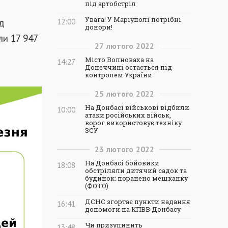
під артобстріл
Увага! У Маріуполі потрібні
ід
12:00
донори!
ли 17 947
27
лютого
2022
Місто Волноваха на
14:27
Донеччині остається під
контролем України
25
лютого
2022
На Донбасі військові відбили
10:00
атаки російських військ,
ворог використовує техніку
ЗСУ
23
лютого
2022
На Донбасі бойовики
18:08
обстріляли дитячий садок та
будинок: поранено мешканку
(ФОТО)
ДСНС згортає пункти надання
16:41
допомоги на КПВВ Донбасу
Чи призупинить
13:48