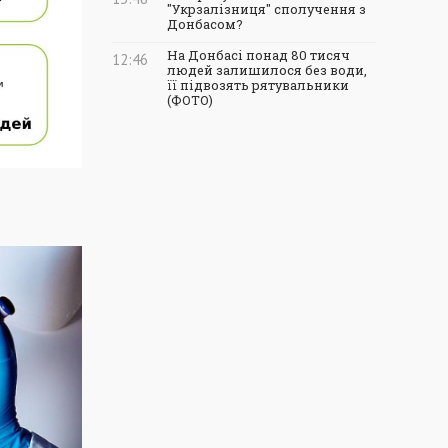
"Укрзалізниця" сполучення з
Донбасом?
На Донбасі понад 80 тисяч
12:46
людей залишилося без води,
її підвозять рятувальники
(ФОТО)