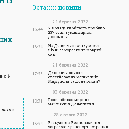
Останні новини
24
березня
2022
У Донецьку область прибуло
16:44
237 тонн гуманітарної
допомоги
ених
На Донеччині очікуються
16:24
нічні заморозки та мокрий
сніг
21
березня
2022
Де знайти списки
17:53
цькій
евакуйованих мешканців
Маріуполя та Донеччини?
03
березня
2022
Росія вбиває мирних
10:31
мешканців Донеччини
ь також
28
лютого
2022
Евакуація з Волновахи під
15:54
загрозою: транспорт потрапив