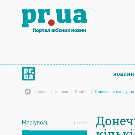
НОВИНИ
Головна
Новини
Донбас
Донеччина лідирує за 
Донеч
Маріуполь
5960
кільк