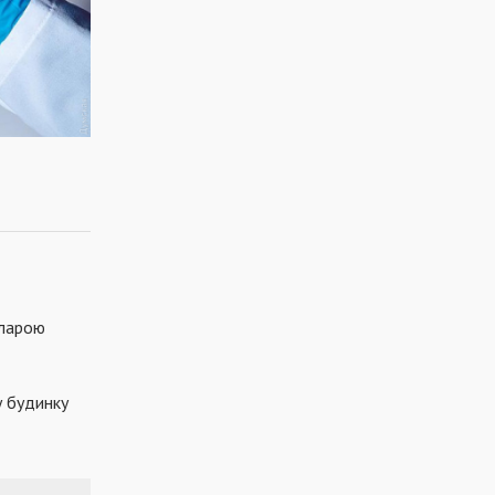
Кларою
у будинку