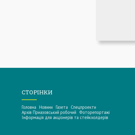
СТОРІНКИ
Головна
Новини
Газета
Спецпроекти
Архів Приазовський робочий
Фоторепортажі
Інформацiя для акцiонерiв та стейкхолдерiв