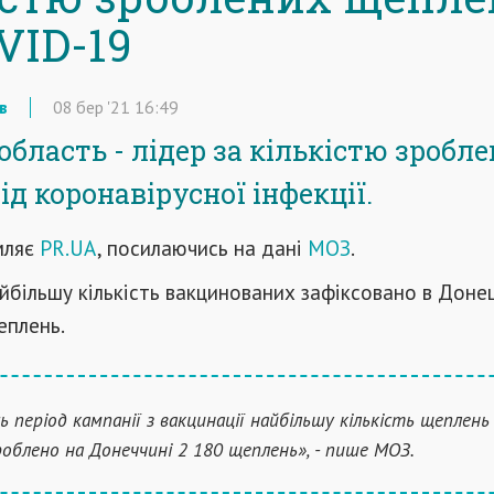
VID-19
в
08
бер
'21
16:49
область - лідер за кількістю зробл
д коронавірусної інфекції.
мляє
PR.UA
, посилаючись на дані
МОЗ
.
айбільшу кількість вакцинованих зафіксовано в Доне
еплень.
сь період кампанії з вакцинації найбільшу кількість щеплен
роблено на Донеччині 2 180 щеплень», - пише МОЗ.