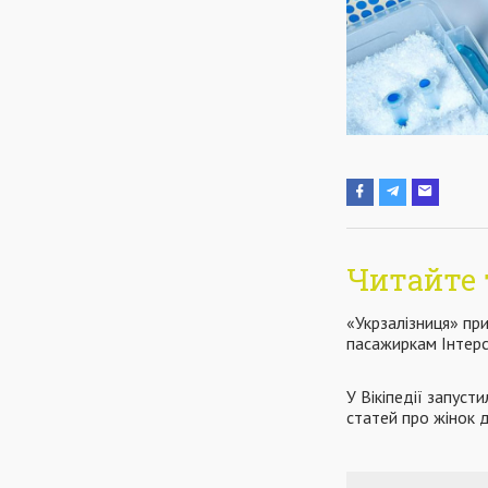
Читайте 
«Укрзалізниця» пр
пасажиркам Інтерс
У Вікіпедії запуст
статей про жінок 