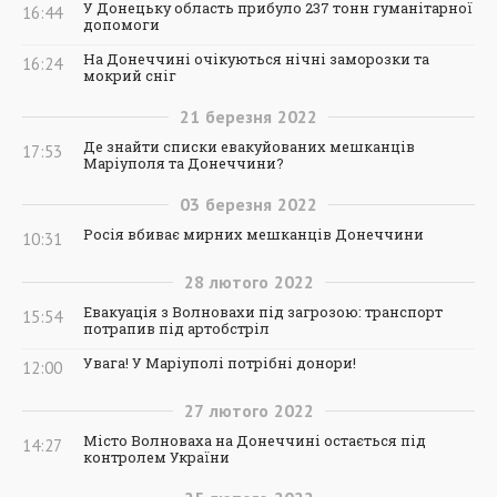
У Донецьку область прибуло 237 тонн гуманітарної
16:44
допомоги
На Донеччині очікуються нічні заморозки та
16:24
мокрий сніг
21
березня
2022
Де знайти списки евакуйованих мешканців
17:53
Маріуполя та Донеччини?
03
березня
2022
Росія вбиває мирних мешканців Донеччини
10:31
28
лютого
2022
Евакуація з Волновахи під загрозою: транспорт
15:54
потрапив під артобстріл
Увага! У Маріуполі потрібні донори!
12:00
27
лютого
2022
Місто Волноваха на Донеччині остається під
14:27
контролем України