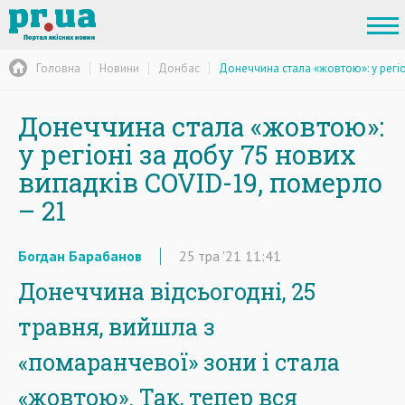
Головна
Новини
Донбас
Донеччина стала «жовтою»: у регіо
Донеччина стала «жовтою»:
у регіоні за добу 75 нових
випадків COVID-19, померло
– 21
Богдан Барабанов
25
тра
'21
11:41
Донеччина відсьогодні, 25
травня, вийшла з
«помаранчевої» зони і стала
«жовтою». Так, тепер вся