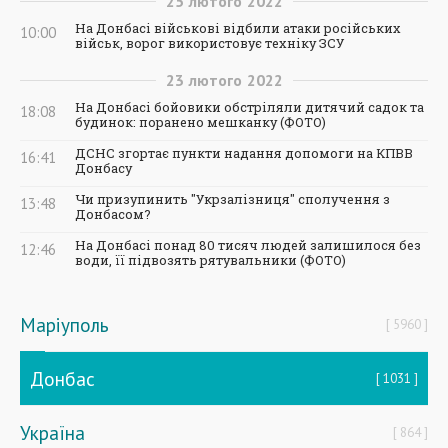
25
лютого
2022
На Донбасі військові відбили атаки російських
10:00
військ, ворог використовує техніку ЗСУ
23
лютого
2022
На Донбасі бойовики обстріляли дитячий садок та
18:08
будинок: поранено мешканку (ФОТО)
ДСНС згортає пункти надання допомоги на КПВВ
16:41
Донбасу
Чи призупинить "Укрзалізниця" сполучення з
13:48
Донбасом?
На Донбасі понад 80 тисяч людей залишилося без
12:46
води, її підвозять рятувальники (ФОТО)
Маріуполь
5960
Донбас
1031
Україна
864