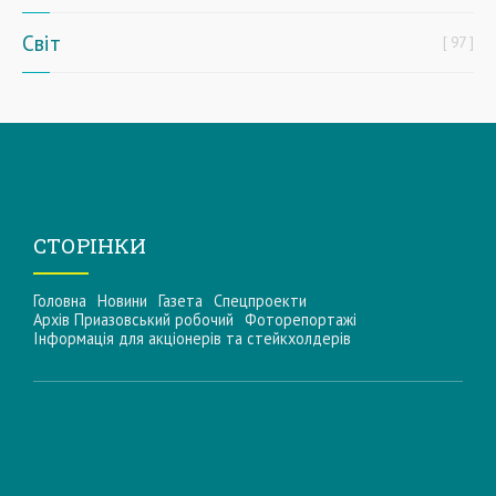
Світ
97
СТОРІНКИ
Головна
Новини
Газета
Спецпроекти
Архів Приазовський робочий
Фоторепортажі
Інформацiя для акцiонерiв та стейкхолдерiв