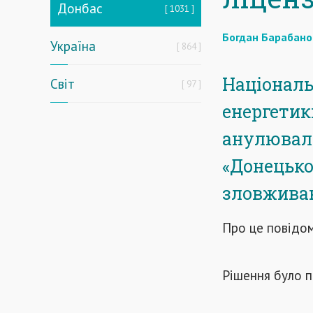
Донбас
1031
Богдан Барабано
Україна
864
Національ
Світ
97
енергетик
анулювала
«Донецько
зловживан
Про це повідо
Рішення було п