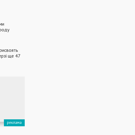
ми
ироду
рисвоять
ерзі ще 47