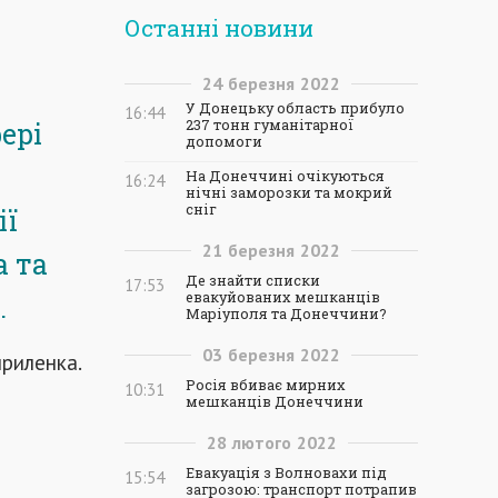
Останні новини
24
березня
2022
У Донецьку область прибуло
16:44
ері
237 тонн гуманітарної
допомоги
)
На Донеччині очікуються
16:24
нічні заморозки та мокрий
сніг
ії
21
березня
2022
а та
Де знайти списки
17:53
евакуйованих мешканців
.
Маріуполя та Донеччини?
03
березня
2022
риленка.
Росія вбиває мирних
10:31
мешканців Донеччини
28
лютого
2022
Евакуація з Волновахи під
15:54
загрозою: транспорт потрапив