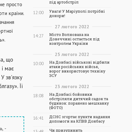
під артобстріл
 не просто
Увага! У Маріуполі потрібні
12:00
оти країни.
донори!
ачання
27
лютого
2022
ортної
Місто Волноваха на
14:27
ь».
Донеччині остається під
контролем України
25
лютого
2022
ла, що
На Донбасі військові відбили
10:00
атаки російських військ,
 і має
ворог використовує техніку
ЗСУ
У зв'язку
газу». Її
23
лютого
2022
На Донбасі бойовики
18:08
обстріляли дитячий садок та
будинок: поранено мешканку
(ФОТО)
ДСНС згортає пункти надання
16:41
допомоги на КПВВ Донбасу
, -
Чи призупинить
13:48