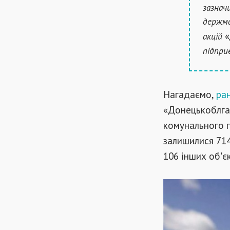
зазнач
держма
«
акцій
підпри
Нагадаємо,
ра
«Донецькоблгаз
комунального 
залишилися 714
106 інших об'єк