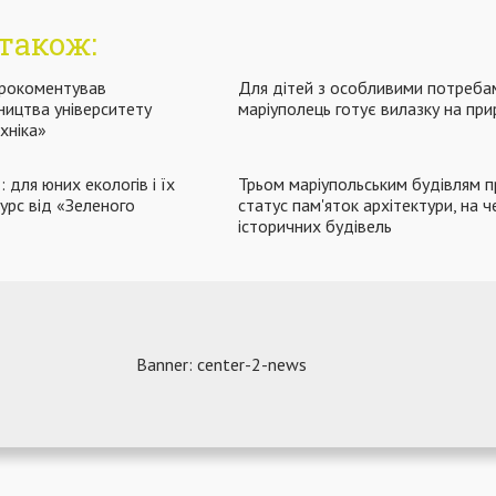
також:
рокоментував
Для дітей з особливими потреба
ництва університету
маріуполець готує вилазку на пр
хніка»
 для юних екологів і їх
Трьом маріупольським будівлям п
урс від «Зеленого
статус пам'яток архітектури, на ч
історичних будівель