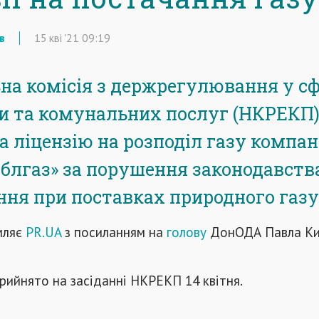
в
15
кві
'21
09:19
на комісія з держрегулювання у сф
и та комунальних послуг (НКРЕКП
 ліцензію на розподіл газу компан
блгаз» за порушення законодавств
ня при поставках природного газу
мляє
PR.UA
з посиланням на
голову
ДонОДА Павла Ки
рийнято на засіданні НКРЕКП 14 квітня.