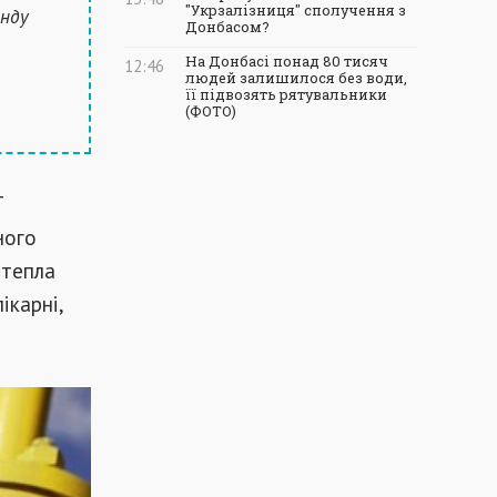
"Укрзалізниця" сполучення з
онду
Донбасом?
На Донбасі понад 80 тисяч
12:46
людей залишилося без води,
її підвозять рятувальники
(ФОТО)
Т
ного
 тепла
ікарні,