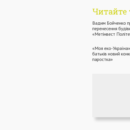
Читайте 
Вадим Бойченко п
перенесення будів
«Метінвест Політе
«Моя еко-Україна»:
батьків новий конк
паростка»