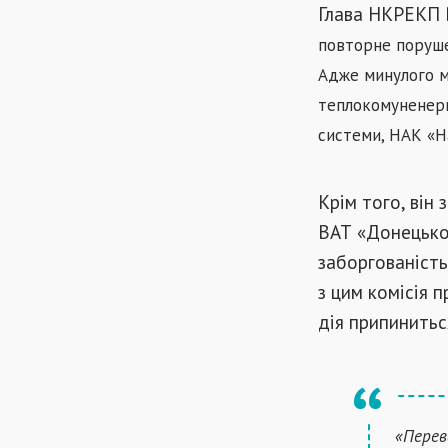
Глава НКРЕКП В
повторне порушен
Адже минулого м
теплокомуненерг
системи, НАК «Н
Крім того, він
ВАТ «Донецькоб
заборгованість
з цим комісія 
дія припинитьс
«Перев