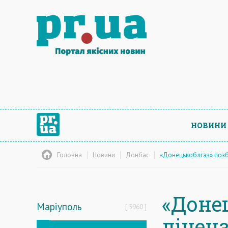
НОВИНИ
Головна
Новини
Донбас
«Донецькоблгаз» позба
«Доне
Маріуполь
5960
ліценз