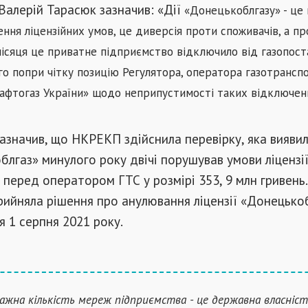
алерій Тарасюк зазначив: «Дії
«
Донецькоблгазу
»
- це
ня ліцензійних умов, це диверсія проти споживачів, а пр
ісяця це приватне підприємство відключило від газопост
о попри чітку позицію Регулятора, оператора газотрансп
афтогаз України» щодо неприпустимості таких відключен
 зазначив, що НКРЕКП здійснила перевірку, яка вияви
лгаз» минулого року двічі порушував умови ліцензії
 перед оператором ГТС у розмірі 353, 9 млн гривень. 
прийняла рішення про анулювання ліцензії «Донецькобл
я 1 серпня 2021 року.
ажна кількість мереж підприємства - це державна власність