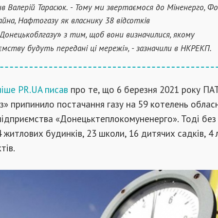
ив Валерій Тарасюк. - Тому ми звертаємося до Міненерго, Ф
йна, Нафтогазу як власнику 38 відсотків
»
Донецькоблгазу
з тим, щоб вони визначилися, якому
ємству будуть передані ці мережі», - зазначили в НКРЕКП.
ніше PR.UA писав
про те, що 6 березня 2021 року ПА
» припинило постачання газу на 59 котелень облас
підприємства «Донецьктеплокомуненерго». Тоді без
 житлових будинків, 23 школи, 16 дитячих садків, 4 л
тів.