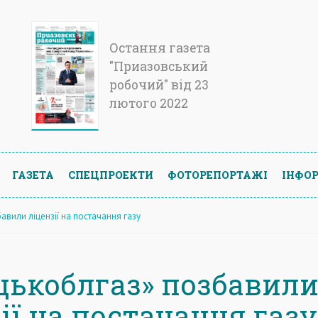
Остання газета
"Приазовський
робочий" від 23
лютого 2022
ГАЗЕТА
СПЕЦПРОЕКТИ
ФОТОРЕПОРТАЖІ
ІНФОР
вили ліцензії на постачання газу
цькоблгаз» позбавил
ії на постачання газу