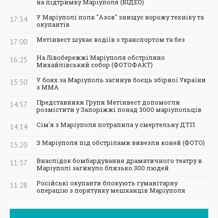
на підтримку Маріуполя (ВІДЕО)
У Маріуполі полк "Азов" знищує ворожу техніку та
17:34
окупантів
Метінвест шукає водіїв з транспортом та без
17:00
На Лівобережжі Маріуполя обстріляно
16:25
Михайлівський собор (ФОТОФАКТ)
У боях за Маріуполь загинув боєць збірної України
15:50
з ММА
Представники Групи Метінвест допомогли
14:57
розмістити у Запоріжжі понад 3000 маріупольців
Сім'я з Маріуполя потрапила у смертельну ДТП
14:14
З Маріуполя під обстрілами вивезли коней (ФОТО)
13:20
Внаслідок бомбардування драматичного театру в
11:37
Маріуполі загинуло близько 300 людей
Російські окупанти блокують гуманітарну
11:28
операцію з порятунку мешканців Маріуполя