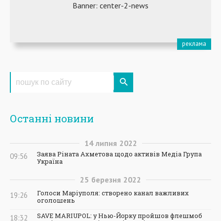
Останні новини
14
липня
2022
Заява Ріната Ахметова щодо активів Медіа Група
09:56
Україна
25
березня
2022
Голоси Маріуполя: створено канал важливих
19:26
оголошень
SAVE MARIUPOL: у Нью-Йорку пройшов флешмоб
18:32