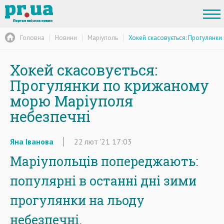
Головна
Новини
Маріуполь
Хокей скасовується: Прогулянк
Хокей скасовується:
Прогулянки по крижаному
морю Маріуполя
небезпечні
Яна Іванова
22
лют
'21
17:03
Маріупольців попереджають:
популярні в останні дні зими
прогулянки на льоду
небезпечні.