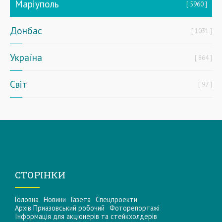
Маріуполь
5960
Донбас
1031
Україна
864
Світ
97
СТОРІНКИ
Головна
Новини
Газета
Спецпроекти
Архів Приазовський робочий
Фоторепортажі
Інформацiя для акцiонерiв та стейкхолдерiв