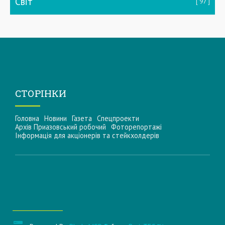
Світ
97
СТОРІНКИ
Головна
Новини
Газета
Спецпроекти
Архів Приазовський робочий
Фоторепортажі
Інформацiя для акцiонерiв та стейкхолдерiв