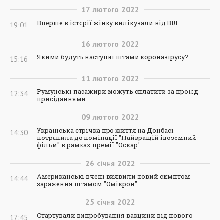
17
лютого
2022
Вперше в історії жінку вилікували від ВІЛ
19:01
16
лютого
2022
Якими будуть наступні штами коронавірусу?
15:16
11
лютого
2022
Румунські пасажири можуть сплатити за проїзд
12:34
присіданнями
09
лютого
2022
Українська стрічка про життя на Донбасі
14:30
потрапила до номінації "Найкращій іноземний
фільм" в рамках премії "Оскар"
26
січня
2022
Американські вчені виявили новий симптом
14:44
зараження штамом "Омікрон"
25
січня
2022
Стартували випробування вакцини від нового
17:45