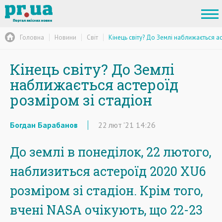
Головна
Новини
Світ
Кінець світу? До Землі наближається а
Кінець світу? До Землі
наближається астероїд
розміром зі стадіон
Богдан Барабанов
22
лют
'21
14:26
До землі в понеділок, 22 лютого,
наблизиться астероїд 2020 XU6
розміром зі стадіон. Крім того,
вчені NASA очікують, що 22-23