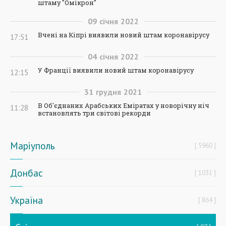
штаму "Омікрон"
09
січня
2022
Вчені на Кіпрі виявили новий штам коронавірусу
17:51
04
січня
2022
У Франції виявили новий штам коронавірусу
12:15
31
грудня
2021
В Об'єднаних Арабських Еміратах у новорічну ніч
11:28
встановлять три світові рекорди
Маріуполь
5960
Донбас
1031
Україна
864