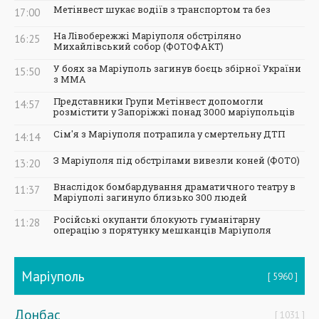
Метінвест шукає водіїв з транспортом та без
17:00
На Лівобережжі Маріуполя обстріляно
16:25
Михайлівський собор (ФОТОФАКТ)
У боях за Маріуполь загинув боєць збірної України
15:50
з ММА
Представники Групи Метінвест допомогли
14:57
розмістити у Запоріжжі понад 3000 маріупольців
Сім'я з Маріуполя потрапила у смертельну ДТП
14:14
З Маріуполя під обстрілами вивезли коней (ФОТО)
13:20
Внаслідок бомбардування драматичного театру в
11:37
Маріуполі загинуло близько 300 людей
Російські окупанти блокують гуманітарну
11:28
операцію з порятунку мешканців Маріуполя
Маріуполь
5960
Донбас
1031