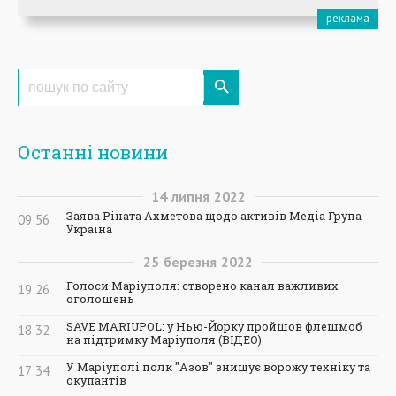
Останні новини
14
липня
2022
Заява Ріната Ахметова щодо активів Медіа Група
09:56
Україна
25
березня
2022
Голоси Маріуполя: створено канал важливих
19:26
оголошень
SAVE MARIUPOL: у Нью-Йорку пройшов флешмоб
18:32
на підтримку Маріуполя (ВІДЕО)
У Маріуполі полк "Азов" знищує ворожу техніку та
17:34
окупантів