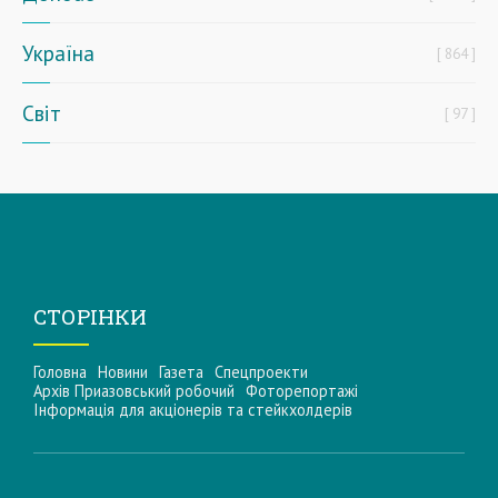
Україна
864
Світ
97
СТОРІНКИ
Головна
Новини
Газета
Спецпроекти
Архів Приазовський робочий
Фоторепортажі
Інформацiя для акцiонерiв та стейкхолдерiв