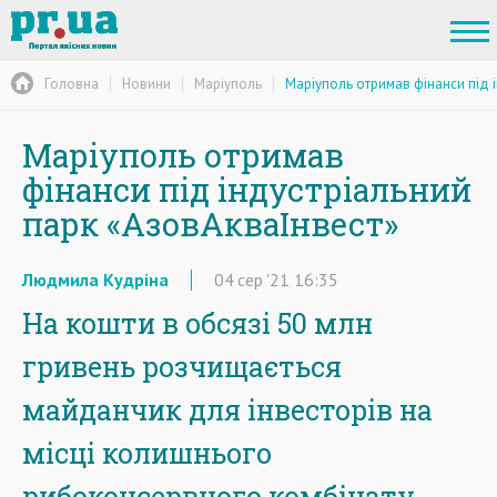
Головна
Новини
Маріуполь
Маріуполь отримав фінанси під 
Маріуполь отримав
фінанси під індустріальний
парк «АзовАкваІнвест»
Людмила Кудріна
04
сер
'21
16:35
На кошти в обсязі 50 млн
гривень розчищається
майданчик для інвесторів на
місці колишнього
рибоконсервного комбінату,