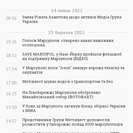
14
липня
2022
Заява Ріната Ахметова щодо активів Медіа Група
09:56
Україна
25
березня
2022
Голоси Маріуполя: створено канал важливих
19:26
оголошень
SAVE MARIUPOL: у Нью-Йорку пройшов флешмоб
18:32
на підтримку Маріуполя (ВІДЕО)
У Маріуполі полк "Азов" знищує ворожу техніку та
17:34
окупантів
Метінвест шукає водіїв з транспортом та без
17:00
На Лівобережжі Маріуполя обстріляно
16:25
Михайлівський собор (ФОТОФАКТ)
У боях за Маріуполь загинув боєць збірної України
15:50
з ММА
Представники Групи Метінвест допомогли
14:57
розмістити у Запоріжжі понад 3000 маріупольців