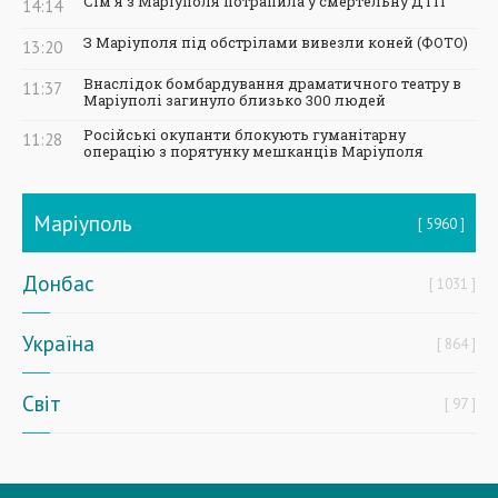
Сім'я з Маріуполя потрапила у смертельну ДТП
14:14
З Маріуполя під обстрілами вивезли коней (ФОТО)
13:20
Внаслідок бомбардування драматичного театру в
11:37
Маріуполі загинуло близько 300 людей
Російські окупанти блокують гуманітарну
11:28
операцію з порятунку мешканців Маріуполя
Маріуполь
5960
Донбас
1031
Україна
864
Світ
97