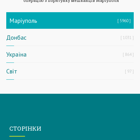
операцію з порятунку мешканців Маріуполя
Маріуполь
5960
Донбас
1031
Україна
864
Світ
97
СТОРІНКИ