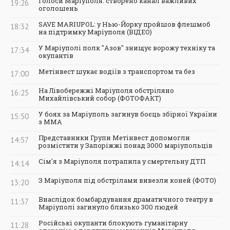
Голоси Маріуполя: створено канал важливих
19:26
оголошень
SAVE MARIUPOL: у Нью-Йорку пройшов флешмоб
18:32
на підтримку Маріуполя (ВІДЕО)
У Маріуполі полк "Азов" знищує ворожу техніку та
17:34
окупантів
Метінвест шукає водіїв з транспортом та без
17:00
На Лівобережжі Маріуполя обстріляно
16:25
Михайлівський собор (ФОТОФАКТ)
У боях за Маріуполь загинув боєць збірної України
15:50
з ММА
Представники Групи Метінвест допомогли
14:57
розмістити у Запоріжжі понад 3000 маріупольців
Сім'я з Маріуполя потрапила у смертельну ДТП
14:14
З Маріуполя під обстрілами вивезли коней (ФОТО)
13:20
Внаслідок бомбардування драматичного театру в
11:37
Маріуполі загинуло близько 300 людей
Російські окупанти блокують гуманітарну
11:28