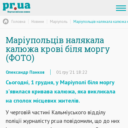
Головна
Новини
Маріуполь
Маріупольців налякала калюжа к
Маріупольців налякала
калюжа крові біля моргу
(ФОТО)
Олександр Панков
01
гру
'21
18:22
Сьогодні, 1 грудня, у Маріуполі біля моргу
з'явилася кривава калюжа, яка викликала
на сполох місцевих жителів.
У черговій частині Кальміуського відділу
поліції журналісту pr.ua повідомили, що до них