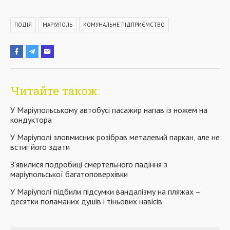
ПОДІЯ
МАРІУПОЛЬ
КОМУНАЛЬНЕ ПІДПРИЄМСТВО
Читайте також:
У Маріупольському автобусі пасажир напав із ножем на
кондуктора
У Маріуполі зловмисник розібрав металевий паркан, але не
встиг його здати
З'явилися подробиці смертельного падіння з
маріупольської багатоповерхівки
У Маріуполі підбили підсумки вандалізму на пляжах –
десятки поламаних душів і тіньових навісів