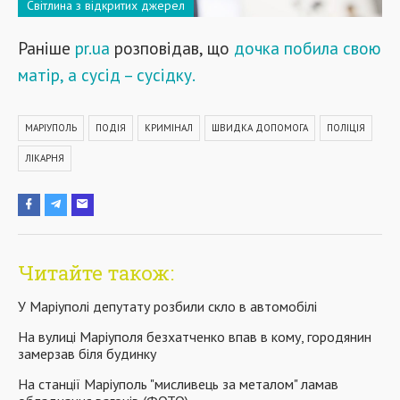
Світлина з відкритих джерел
Раніше
pr.ua
розповідав, що
дочка побила свою
матір, а сусід – сусідку.
МАРІУПОЛЬ
ПОДІЯ
КРИМІНАЛ
ШВИДКА ДОПОМОГА
ПОЛІЦІЯ
ЛІКАРНЯ
Читайте також:
У Маріуполі депутату розбили скло в автомобілі
На вулиці Маріуполя безхатченко впав в кому, городянин
замерзав біля будинку
На станції Маріуполь "мисливець за металом" ламав