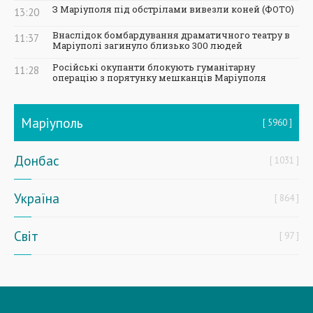
З Маріуполя під обстрілами вивезли коней (ФОТО)
13:20
Внаслідок бомбардування драматичного театру в
11:37
Маріуполі загинуло близько 300 людей
Російські окупанти блокують гуманітарну
11:28
операцію з порятунку мешканців Маріуполя
Маріуполь
5960
Донбас
1031
Україна
864
Світ
97