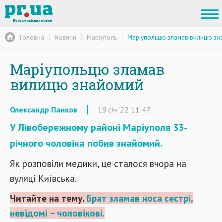
Головна
Новини
Маріуполь
Маріупольцю зламав вилицю зн
Маріупольцю зламав
вилицю знайомий
Олександр Панков
19
січ
'22
11:47
У Лівобережному районі Маріуполя 33-
річного чоловіка побив знайомий.
Як розповіли медики, це сталося вчора на
вулиці Київська.
Читайте на тему.
Брат зламав носа сестрі,
невідомі – чоловікові.