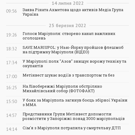
14
липня
2022
Заява Ріната Ахметова щодо активів Медіа Група
09:56
Україна
25
березня
2022
Голоси Маріуполя: створено канал важливих
19:26
оголошень
SAVE MARIUPOL: у Нью-Йорку пройшов флешмоб
18:32
на підтримку Маріуполя (ВІДЕО)
У Маріуполі полк "Азов" знищує ворожу техніку та
17:34
окупантів
Метінвест шукає водіїв з транспортом та без
17:00
На Лівобережжі Маріуполя обстріляно
16:25
Михайлівський собор (ФОТОФАКТ)
У боях за Маріуполь загинув боєць збірної України
15:50
з ММА
Представники Групи Метінвест допомогли
14:57
розмістити у Запоріжжі понад 3000 маріупольців
Сім'я з Маріуполя потрапила у смертельну ДТП
14:14