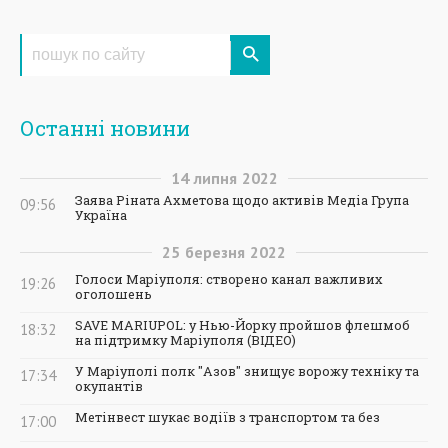
Останні новини
14
липня
2022
Заява Ріната Ахметова щодо активів Медіа Група
09:56
Україна
25
березня
2022
Голоси Маріуполя: створено канал важливих
19:26
оголошень
SAVE MARIUPOL: у Нью-Йорку пройшов флешмоб
18:32
на підтримку Маріуполя (ВІДЕО)
У Маріуполі полк "Азов" знищує ворожу техніку та
17:34
окупантів
Метінвест шукає водіїв з транспортом та без
17:00