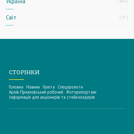
Україна
864
Світ
97
СТОРІНКИ
Головна
Новини
Газета
Спецпроекти
Архів Приазовський робочий
Фоторепортажі
Інформацiя для акцiонерiв та стейкхолдерiв