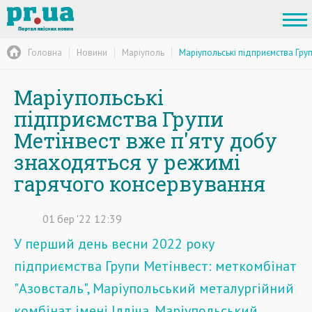
Головна
Новини
Маріуполь
Маріупольські підприємства Гру
Маріупольські
підприємства Групи
Метінвест вже п'яту добу
знаходяться у режимі
гарячого консервування
01
бер
'22
12:39
У перший день весни 2022 року
підприємства Групи Метінвест: меткомбінат
"Азовсталь", Маріупольський металургійний
комбінат імені Ілліча, Маріупольський