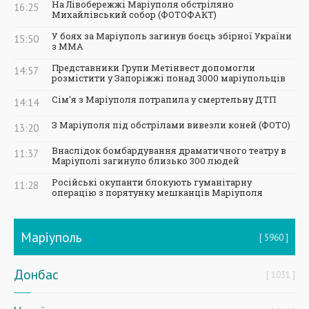
На Лівобережжі Маріуполя обстріляно
16:25
Михайлівський собор (ФОТОФАКТ)
У боях за Маріуполь загинув боєць збірної України
15:50
з ММА
Представники Групи Метінвест допомогли
14:57
розмістити у Запоріжжі понад 3000 маріупольців
Сім'я з Маріуполя потрапила у смертельну ДТП
14:14
З Маріуполя під обстрілами вивезли коней (ФОТО)
13:20
Внаслідок бомбардування драматичного театру в
11:37
Маріуполі загинуло близько 300 людей
Російські окупанти блокують гуманітарну
11:28
операцію з порятунку мешканців Маріуполя
Маріуполь
5960
Донбас
1031