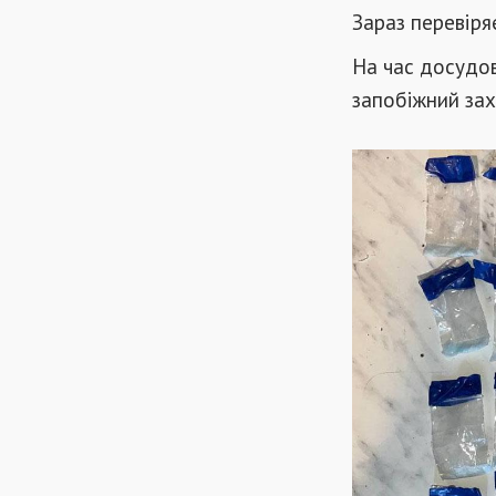
Зараз перевіря
На час досудо
запобіжний зах