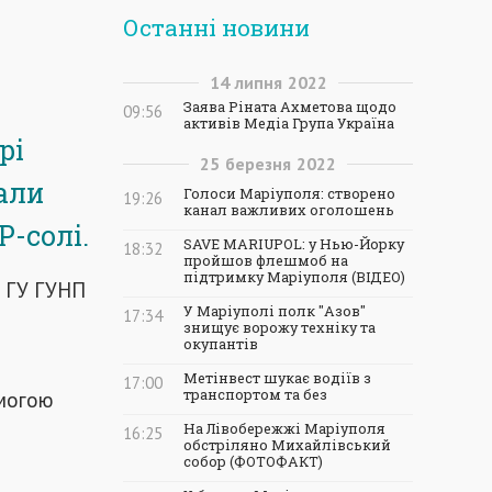
Останні новини
14
липня
2022
Заява Ріната Ахметова щодо
09:56
активів Медіа Група Україна
рі
25
березня
2022
али
Голоси Маріуполя: створено
19:26
канал важливих оголошень
P-солі.
SAVE MARIUPOL: у Нью-Йорку
18:32
пройшов флешмоб на
підтримку Маріуполя (ВІДЕО)
ГУ ГУНП
У Маріуполі полк "Азов"
17:34
знищує ворожу техніку та
окупантів
Метінвест шукає водіїв з
17:00
омогою
транспортом та без
На Лівобережжі Маріуполя
16:25
обстріляно Михайлівський
собор (ФОТОФАКТ)