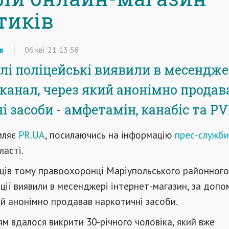
тиків
в
06
кві
'21
13:58
лі поліцейські виявили в месендже
канал, через який анонімно продав
 засоби - амфетамін, канабіс та PV
мляє
PR.UA
, посилаючись на інформацію
прес-служби
ласті.
сяців тому правоохоронці Маріупольського районного
іції виявили в месенджері інтернет-магазин, за доп
й анонімно продавав наркотичні засоби.
 вдалося викрити 30-річного чоловіка, який вже