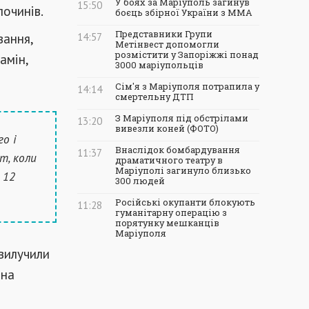
У боях за Маріуполь загинув
15:50
лочинів.
боєць збірної України з ММА
Представники Групи
вання,
14:57
Метінвест допомогли
розмістити у Запоріжжі понад
амін,
3000 маріупольців
Сім'я з Маріуполя потрапила у
14:14
смертельну ДТП
З Маріуполя під обстрілами
13:20
вивезли коней (ФОТО)
о і
Внаслідок бомбардування
11:37
т, коли
драматичного театру в
Маріуполі загинуло близько
 12
300 людей
Російські окупанти блокують
11:28
гуманітарну операцію з
порятунку мешканців
Маріуполя
вилучили
 на