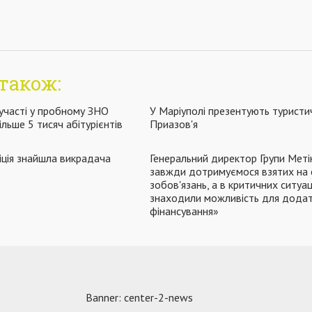
також:
участі у пробному ЗНО
У Маріуполі презентують турист
льше 5 тисяч абітурієнтів
Приазов'я
іція знайшла викрадача
Генеральний директор Групи Меті
завжди дотримуємося взятих на 
зобов'язань, а в критичних ситуац
знаходили можливість для дода
фінансування»