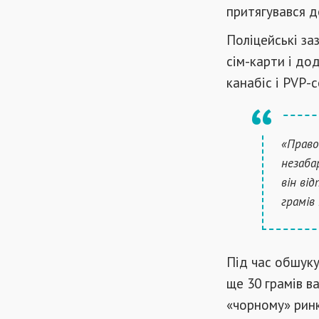
притягувався д
Поліцейські за
сім-карти і до
канабіс і PVP-
«Право
незаба
він ві
грамів 
Під час обшуку
ще 30 грамів в
«чорному» ринк