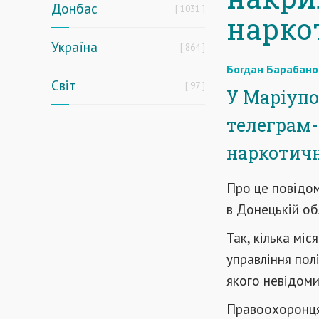
Донбас
1031
нарко
Україна
864
Богдан Барабано
Світ
97
У Маріупо
телеграм-
наркотичні
Про це повідо
в Донецькій об
Так, кілька мі
управління пол
якого невідоми
Правоохоронцям