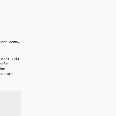
ичний бренд
нвест: «Ми
себе
іях
ткового