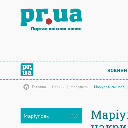
НОВИНИ
Головна
Новини
Маріуполь
Маріупольські поліц
Маріу
Маріуполь
5960
накри