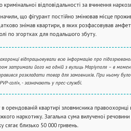
о кримінальної відповідальності за вчинення наркоз
значили, що фігурант постійно змінював місце прожи
датково знімав квартири, в яких розфасовував амфет
солі по згортках для подальшого збуту.
охоронці відпрацьовували всю інформацію про підозрюваног
ром затримали його на одній з вулиць Маріуполя – в момен
дправився розкладати товар для замовників. При ньому було
PVP-солі», - зазначають у прес-службі.
 в орендованій квартирі зловмисника правоохорнці 
ажкого наркотику. Загальна сума вилученої речовини
у сягає близько 50 000 гривень.