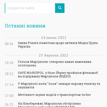
Останні новини
14
липня
2022
Заява Ріната Ахметова щодо активів Медіа Група
09:56
Україна
25
березня
2022
Голоси Маріуполя: створено канал важливих
19:26
оголошень
SAVE MARIUPOL: у Нью-Йорку пройшов флешмоб
18:32
на підтримку Маріуполя (ВІДЕО)
У Маріуполі полк "Азов" знищує ворожу техніку та
17:34
окупантів
Метінвест шукає водіїв з транспортом та без
17:00
На Лівобережжі Маріуполя обстріляно
16:25