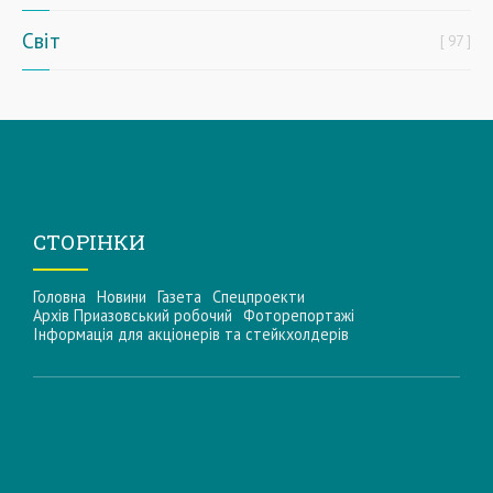
Світ
97
СТОРІНКИ
Головна
Новини
Газета
Спецпроекти
Архів Приазовський робочий
Фоторепортажі
Інформацiя для акцiонерiв та стейкхолдерiв