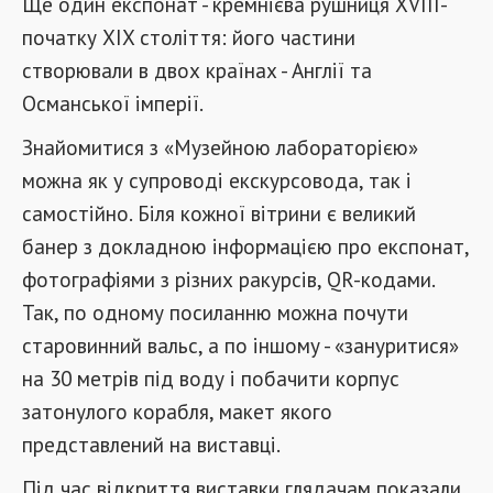
Ще один експонат - кремнієва рушниця XVIII-
початку XIX століття: його частини
створювали в двох країнах - Англії та
Османської імперії.
Знайомитися з «Музейною лабораторією»
можна як у супроводі екскурсовода, так і
самостійно. Біля кожної вітрини є великий
банер з докладною інформацією про експонат,
фотографіями з різних ракурсів, QR-кодами.
Так, по одному посиланню можна почути
старовинний вальс, а по іншому - «зануритися»
на 30 метрів під воду і побачити корпус
затонулого корабля, макет якого
представлений на виставці.
Під час відкриття виставки глядачам показали