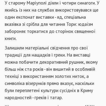
У старому Маріуполі діяли і чотири синагоги. У
якийсь із них на службах використовувався ще
один експонат виставки - яд, спеціальна
вказівка ​​зі срібла для читання Тори: юдаїзм
забороняє торкатися до сторінок священної
книги.
Залишили матеріальні свідчення про свої
традиції для нащадків і греки. На виставці
можна побачити декоративний рушник, якому
більш ніж ста років - він вишитий в особливій
техніці з використанням золотих ниток, а
символіка візерунків прямо вказує, наскільки
були переплетені культури сусідніх в Криму
народностей - греків і татар.