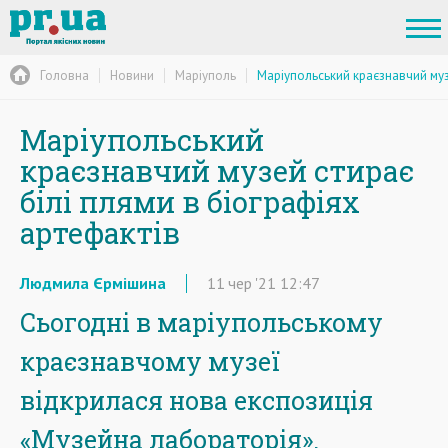
Головна
Новини
Маріуполь
Маріупольський краєзнавчий музе
Маріупольський
краєзнавчий музей стирає
білі плями в біографіях
артефактів
Людмила Єрмішина
11
чер
'21
12:47
Сьогодні в маріупольському
краєзнавчому музеї
відкрилася нова експозиція
«Музейна лабораторія».