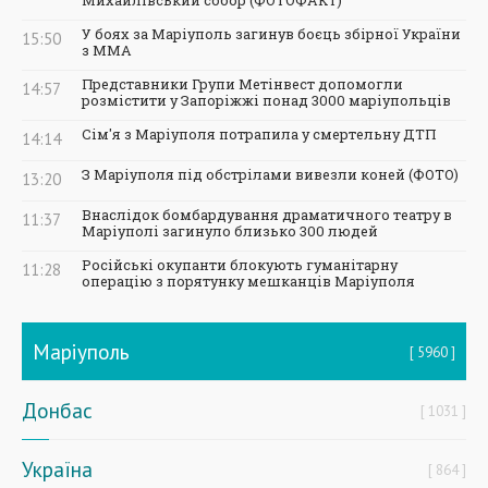
Михайлівський собор (ФОТОФАКТ)
У боях за Маріуполь загинув боєць збірної України
15:50
з ММА
Представники Групи Метінвест допомогли
14:57
розмістити у Запоріжжі понад 3000 маріупольців
Сім'я з Маріуполя потрапила у смертельну ДТП
14:14
З Маріуполя під обстрілами вивезли коней (ФОТО)
13:20
Внаслідок бомбардування драматичного театру в
11:37
Маріуполі загинуло близько 300 людей
Російські окупанти блокують гуманітарну
11:28
операцію з порятунку мешканців Маріуполя
Маріуполь
5960
Донбас
1031
Україна
864