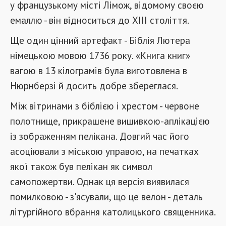
у французькому місті Лімож, відомому своєю
емаллю - він відноситься до XIII століття.
Ще один цінний артефакт - Біблія Лютера
німецькою мовою 1736 року. «Книга книг»
вагою в 13 кілограмів була виготовлена ​​в
Нюрнберзі й досить добре збереглася.
Між вітринами з біблією і хрестом - червоне
полотнище, прикрашене вишивкою-аплікацією
із зображенням пелікана. Довгий час його
асоціювали з міською управою, на печатках
якої також був пелікан як символ
самопожертви. Однак ця версія виявилася
помилковою - з'ясували, що це велон - деталь
літургійного вбрання католицького священника.