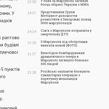
У боях за Маріуполь загинув
15:50
боєць збірної України з ММА
вному,
оями. У
Представники Групи
14:57
Метінвест допомогли
падків
розмістити у Запоріжжі понад
3000 маріупольців
Сім'я з Маріуполя потрапила у
14:14
смертельну ДТП
к раптово
З Маріуполя під обстрілами
13:20
я будівлі
вивезли коней (ФОТО)
 плечової
Внаслідок бомбардування
11:37
драматичного театру в
Маріуполі загинуло близько
300 людей
5 пунктів
Російські окупанти блокують
11:28
гуманітарну операцію з
ого
порятунку мешканців
Маріуполя
і
лі
у.
 зимовий