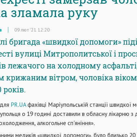
ка зламала руку
в
09
лют
'21
12:20
лі бригада «швидкої допомоги» під
есті вулиці Митрополитської і про
в лежачого на холодному асфальті
 крижаним вітром, чоловіка віком
 років.
 для
PR.UA
фахівці Маріупольській станції швидкої 
упольця о 19 годині доставили в обласну лікарню з 
охолодження, алкогольне сп'яніння».
даними медиків
швидкої допомоги
було близько 20
«
»,