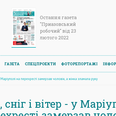
Остання газета
"Приазовський
робочий" від 23
лютого 2022
ГАЗЕТА
СПЕЦПРОЕКТИ
ФОТОРЕПОРТАЖІ
ІНФОР
- у Маріуполі на перехресті замерзав чоловік, а жінка зламала руку
 сніг і вітер - у Маріу
ехресті замерзав чоло