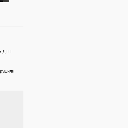
ри ДТП
орушили