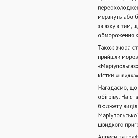
переохолодженн
мерзнуть або б
зв'язку з тим,
обмороження кі
Також вчора ст
прийшли морози
«Маріупольгаз»
кістки
«
швидка
Нагадаємо, що 
обігріву. На с
бюджету виділе
Маріупольської
швидкого приго
Адреси та граф