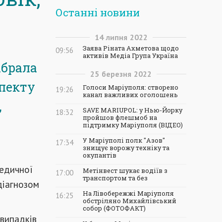
Останні новини
14
липня
2022
Заява Ріната Ахметова щодо
09:56
активів Медіа Група Україна
ібрала
25
березня
2022
спекту
Голоси Маріуполя: створено
19:26
канал важливих оголошень
,
SAVE MARIUPOL: у Нью-Йорку
18:32
пройшов флешмоб на
підтримку Маріуполя (ВІДЕО)
У Маріуполі полк "Азов"
17:34
знищує ворожу техніку та
окупантів
медичної
Метінвест шукає водіїв з
17:00
транспортом та без
діагнозом
На Лівобережжі Маріуполя
16:25
обстріляно Михайлівський
собор (ФОТОФАКТ)
 випадків