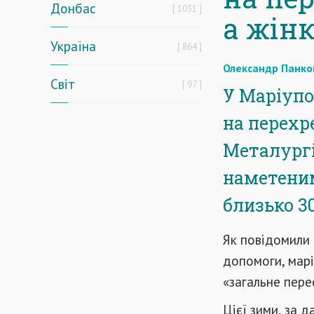
Донбас
1031
а жін
Україна
864
Олександр Панко
Світ
97
У Маріупо
на перехр
Металургі
наметеним
близько 30
Як повідомили
допомоги, марі
«загальне пере
Цієї зими, за 