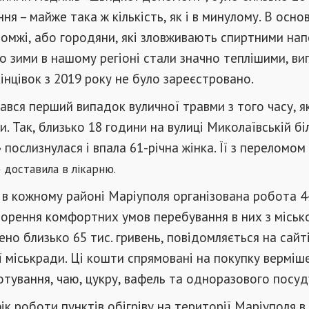
я – майже така ж кількість, як і в минулому. В осно
омжі, або городяни, які зловживають спиртними нап
 що зими в нашому регіоні стали значно теплішими, ви
нцівок з 2019 року не було зареєстровано.
ався перший випадок вуличної травми з того часу, я
. Так, близько 18 години на вулиці Миколаївській біл
 послизнулася і впала 61-річна жінка. Її з переломом
»
доставила в лікарню.
в кожному районі Маріуполя організована робота 4-
творення комфортних умов перебування в них з міськ
но близько 65 тис. гривень, повідомляється на сайт
 міськради. Ці кошти спрямовані на покупку верміше
тування, чаю, цукру, вафель та одноразового посуд
ік роботи пунктів обігріву на території Маріуполя в