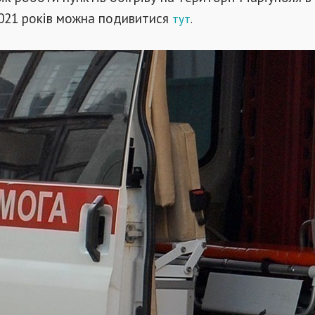
2021 років можна подивитися
тут
.