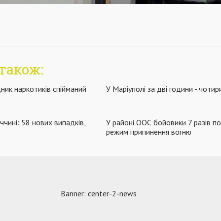
також:
дник наркотиків спійманий
У Маріуполі за дві години - чоти
чині: 58 нових випадків,
У районі ООС бойовики 7 разів п
режим припинення вогню