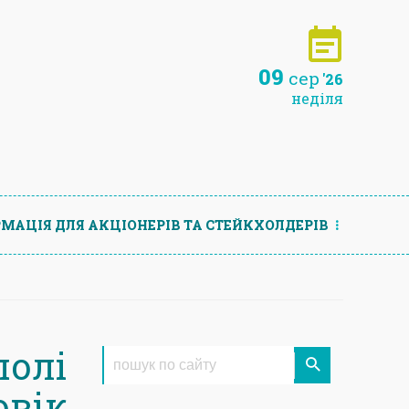
09
сер
'26
неділя
МАЦIЯ ДЛЯ АКЦIОНЕРIВ ТА СТЕЙКХОЛДЕРIВ
полі
вік,