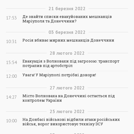
21
березня
2022
Де знайти списки евакуйованих мешканців
17:53
Маріуполя та Донеччини?
03
березня
2022
Росія вбиває мирних мешканців Донеччини
10:31
28
лютого
2022
Евакуація з Волновахи під загрозою: транспорт
15:54
потрапив під артобстріл
Увага! У Маріуполі потрібні донори!
12:00
27
лютого
2022
Місто Волноваха на Донеччині остається під
14:27
контролем України
25
лютого
2022
На Донбасі військові відбили атаки російських
10:00
військ, ворог використовує техніку ЗСУ