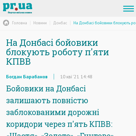
Головна
Новини
Донбас
На Донбасі бойовики блокують ро
На Донбасі бойовики
блокують роботу п'яти
КПВВ
Богдан Барабанов
10
кві
'21
14:48
Бойовики на Донбасі
залишають повністю
заблокованими дорожні
коридори через п'ять КПВВ:
«Щастя», «Золоте», «Гнутове»,