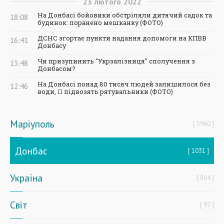
23
лютого
2022
На Донбасі бойовики обстріляли дитячий садок та
18:08
будинок: поранено мешканку (ФОТО)
ДСНС згортає пункти надання допомоги на КПВВ
16:41
Донбасу
Чи призупинить "Укрзалізниця" сполучення з
13:48
Донбасом?
На Донбасі понад 80 тисяч людей залишилося без
12:46
води, її підвозять рятувальники (ФОТО)
Маріуполь
5960
Донбас
1031
Україна
864
Світ
97