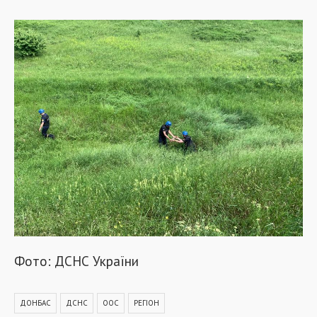
Фото: ДСНС України
ДОНБАС
ДСНС
ООС
РЕГІОН