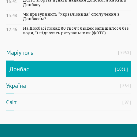
ДСНС згортає пункти надання допомоги на КПВВ
16:41
Донбасу
Чи призупинить "Укрзалізниця" сполучення з
13:48
Донбасом?
На Донбасі понад 80 тисяч людей залишилося без
12:46
води, її підвозять рятувальники (ФОТО)
Маріуполь
5960
Донбас
1031
Україна
864
Світ
97