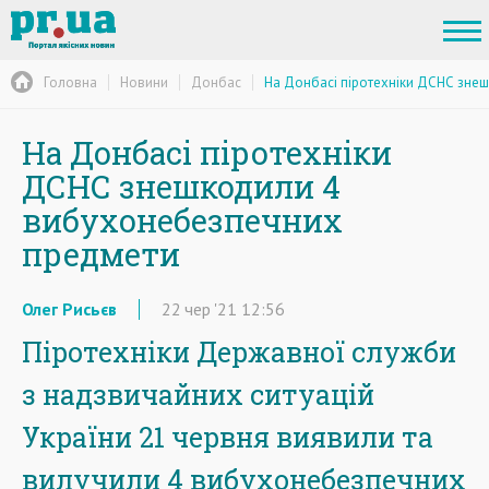
Головна
Новини
Донбас
На Донбасі піротехніки ДСНС зне
На Донбасі піротехніки
ДСНС знешкодили 4
вибухонебезпечних
предмети
Олег Рисьєв
22
чер
'21
12:56
Піротехніки Державної служби
з надзвичайних ситуацій
України 21 червня виявили та
вилучили 4 вибухонебезпечних