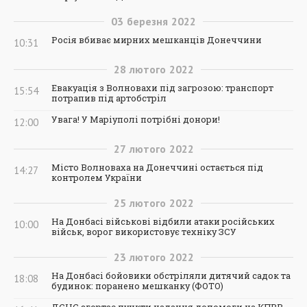
03
березня
2022
Росія вбиває мирних мешканців Донеччини
10:31
28
лютого
2022
Евакуація з Волновахи під загрозою: транспорт
15:54
потрапив під артобстріл
Увага! У Маріуполі потрібні донори!
12:00
27
лютого
2022
Місто Волноваха на Донеччині остається під
14:27
контролем України
25
лютого
2022
На Донбасі військові відбили атаки російських
10:00
військ, ворог використовує техніку ЗСУ
23
лютого
2022
На Донбасі бойовики обстріляли дитячий садок та
18:08
будинок: поранено мешканку (ФОТО)