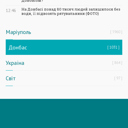
Донбасом?
На Донбасі понад 80 тисяч людей залишилося без
12:46
води, її підвозять рятувальники (ФОТО)
Маріуполь
5960
Донбас
1031
Україна
864
Світ
97