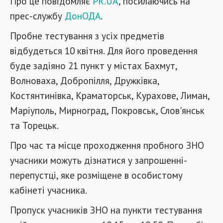
Про це повідомляє
PR.UA
, посилаючись на
прес-службу
ДонОДА
.
Пробне тестування з усіх предметів
відбудеться 10 квітня. Для його проведення
буде задіяно 21 пункт у містах Бахмут,
Волноваха, Добропілля, Дружківка,
Костянтинівка, Краматорськ, Курахове, Лиман,
Маріуполь, Мирноград, Покровськ, Слов'янськ
та Торецьк.
Про час та місце проходження пробного ЗНО
учасники можуть дізнатися у запрошенні-
перепустці, яке розміщене в особистому
кабінеті учасника.
Пропуск учасників ЗНО на пункти тестування