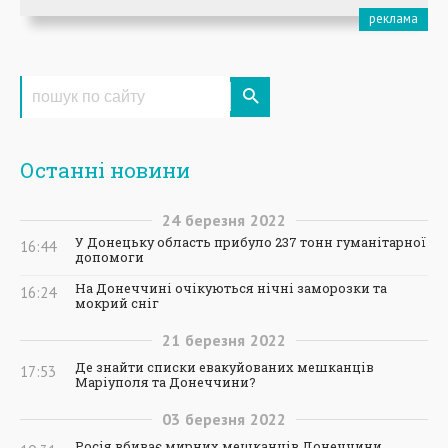
Останні новини
24
березня
2022
У Донецьку область прибуло 237 тонн гуманітарної
16:44
допомоги
На Донеччині очікуються нічні заморозки та
16:24
мокрий сніг
21
березня
2022
Де знайти списки евакуйованих мешканців
17:53
Маріуполя та Донеччини?
03
березня
2022
Росія вбиває мирних мешканців Донеччини