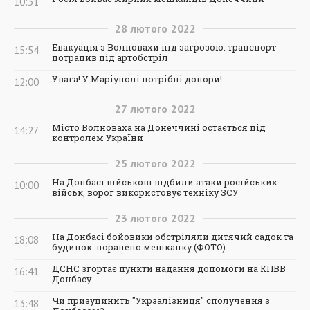
10:31
28
лютого
2022
Евакуація з Волновахи під загрозою: транспорт
15:54
потрапив під артобстріл
Увага! У Маріуполі потрібні донори!
12:00
27
лютого
2022
Місто Волноваха на Донеччині остається під
14:27
контролем України
25
лютого
2022
На Донбасі військові відбили атаки російських
10:00
військ, ворог використовує техніку ЗСУ
23
лютого
2022
На Донбасі бойовики обстріляли дитячий садок та
18:08
будинок: поранено мешканку (ФОТО)
ДСНС згортає пункти надання допомоги на КПВВ
16:41
Донбасу
Чи призупинить "Укрзалізниця" сполучення з
13:48