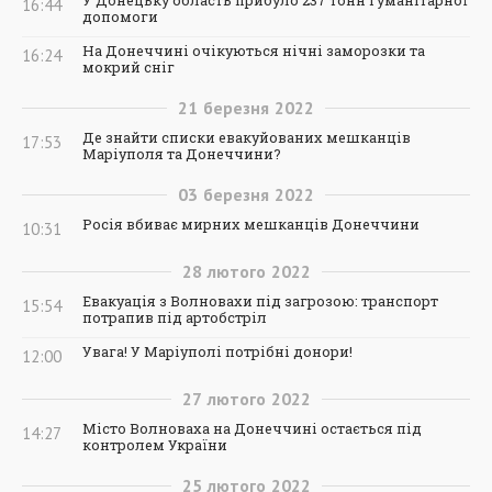
16:44
допомоги
На Донеччині очікуються нічні заморозки та
16:24
мокрий сніг
21
березня
2022
Де знайти списки евакуйованих мешканців
17:53
Маріуполя та Донеччини?
03
березня
2022
Росія вбиває мирних мешканців Донеччини
10:31
28
лютого
2022
Евакуація з Волновахи під загрозою: транспорт
15:54
потрапив під артобстріл
Увага! У Маріуполі потрібні донори!
12:00
27
лютого
2022
Місто Волноваха на Донеччині остається під
14:27
контролем України
25
лютого
2022