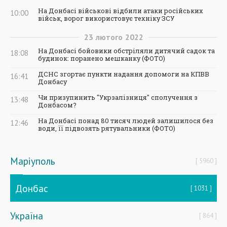
На Донбасі військові відбили атаки російських
10:00
військ, ворог використовує техніку ЗСУ
23
лютого
2022
На Донбасі бойовики обстріляли дитячий садок та
18:08
будинок: поранено мешканку (ФОТО)
ДСНС згортає пункти надання допомоги на КПВВ
16:41
Донбасу
Чи призупинить "Укрзалізниця" сполучення з
13:48
Донбасом?
На Донбасі понад 80 тисяч людей залишилося без
12:46
води, її підвозять рятувальники (ФОТО)
Маріуполь
5960
Донбас
1031
Україна
864