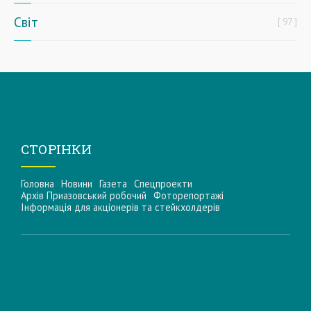
Світ
97
СТОРІНКИ
Головна
Новини
Газета
Спецпроекти
Архів Приазовський робочий
Фоторепортажі
Інформацiя для акцiонерiв та стейкхолдерiв