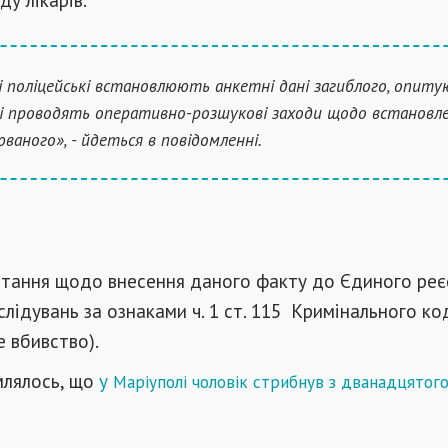
і поліцейські встановлюють анкетні дані загиблого, опит
в і проводять оперативно-розшукові заходи щодо встановл
юваного», - йдеться в повідомленні.
итання щодо внесення даного факту до Єдиного реє
лідувань за ознаками ч. 1 ст. 115 Кримінального ко
е вбивство).
млялось, що
у
Маріуполі чоловік стрибнув з дванадцятог