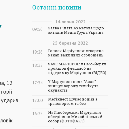
Останні новини
14
липня
2022
у
Заява Ріната Ахметова щодо
09:56
активів Медіа Група Україна
25
березня
2022
Голоси Маріуполя: створено
19:26
канал важливих оголошень
SAVE MARIUPOL: у Нью-Йорку
18:32
пройшов флешмоб на
підтримку Маріуполя (ВІДЕО)
а, 12
У Маріуполі полк "Азов"
17:34
знищує ворожу техніку та
торії
окупантів
 ударив
Метінвест шукає водіїв з
17:00
транспортом та без
На Лівобережжі Маріуполя
16:25
обстріляно Михайлівський
ловік
собор (ФОТОФАКТ)