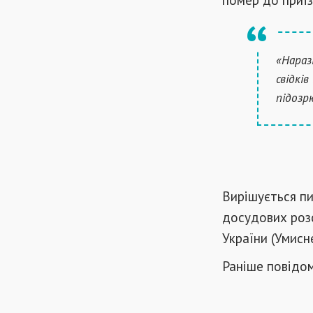
«Нараз
свідкі
підозр
Вирішується п
досудових розс
України (Умисн
Раніше повідо