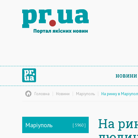
НОВИНИ
Головна
Новини
Маріуполь
На ринку в Маріупо
На ри
Маріуполь
5960
люди