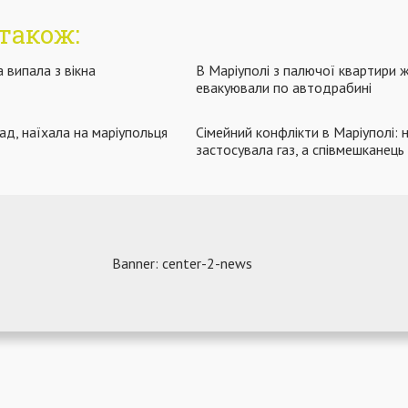
також:
 випала з вікна
В Маріуполі з палючої квартири ж
евакуювали по автодрабині
ад, наїхала на маріупольця
Сімейний конфлікти в Маріуполі: 
застосувала газ, а співмешканець 