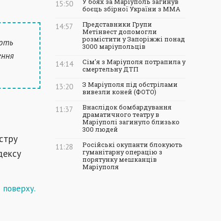
У боях за Маріуполь загинув
15:50
боєць збірної України з ММА
Представники Групи
14:57
Метінвест допомогли
розмістити у Запоріжжі понад
ують
3000 маріупольців
ення
Сім'я з Маріуполя потрапила у
14:14
смертельну ДТП
З Маріуполя під обстрілами
13:20
вивезли коней (ФОТО)
Внаслідок бомбардування
11:37
драматичного театру в
Маріуполі загинуло близько
300 людей
стру
Російські окупанти блокують
11:28
дексу
гуманітарну операцію з
порятунку мешканців
Маріуполя
о поверху
.