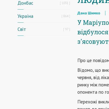
Донбас
1031
Дана Шимко
Україна
864
У Маріупо
Світ
97
відбулося
з'ясовуют
Про це повідо
Відомо, що вик
червня, від лі
ринку між поме
опонента по го
Перехожі викли
помер до приїз