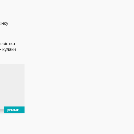
інку
невістка
- кулаки