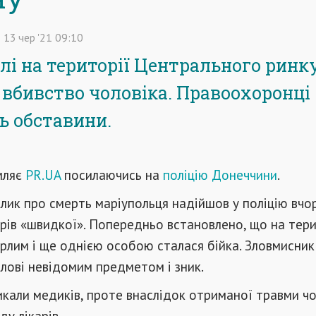
13
чер
'21
09:10
лі на території Центрального ринк
 вбивство чоловіка. Правоохоронці
ь обставини.
мляє
PR.UA
посилаючись на
поліцію Донеччини
.
лик про смерть маріупольця надійшов у поліцію вчор
карів «швидкої». Попередньо встановлено, що на тери
рлим і ще однією особою сталася бійка. Зловмисник
лові невідомим предметом і зник.
кали медиків, проте внаслідок отриманої травми чо
ду лікарів.