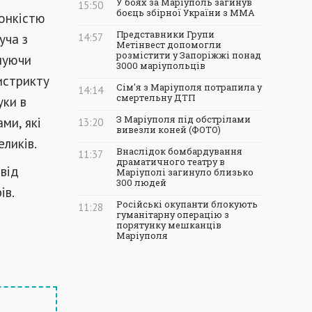
У боях за Маріуполь загинув
15:50
боєць збірної України з ММА
тонкістю
Представники Групи
уча з
14:57
Метінвест допомогли
розмістити у Запоріжжі понад
муючи
3000 маріупольців
истрикту
Сім'я з Маріуполя потрапила у
14:14
смертельну ДТП
уки в
ми, які
З Маріуполя під обстрілами
13:20
вивезли коней (ФОТО)
еликів.
Внаслідок бомбардування
11:37
драматичного театру в
 від
Маріуполі загинуло близько
300 людей
ів.
Російські окупанти блокують
11:28
гуманітарну операцію з
порятунку мешканців
Маріуполя