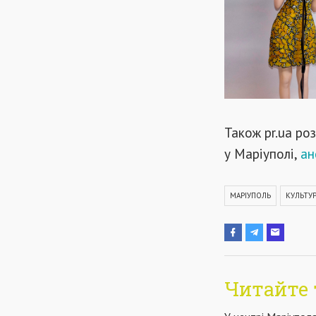
Також pr.ua ро
у Маріуполі,
ан
МАРІУПОЛЬ
КУЛЬТУР
Читайте 