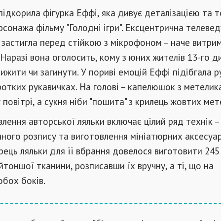
підкорила фігурка Еффі, яка дивує деталізацією та 
рсонажа фільму "Голодні ігри". Ексцентрична телевед
" застигла перед стійкою з мікрофоном – наче витри
 Наразі вона оголосить, кому з юних жителів 13-го д
ижити чи загинути. У пориві емоцій Еффі підібгала р
отких рукавичках. На голові – капелюшок з метелика
повітрі, а сукня ніби "пошита" з крилець жовтих мет
лення авторської ляльки включає цілий ряд технік –
чного розпису та виготовлення мініатюрних аксесуар
рець ляльки для її вбрання довелося виготовити 245
йтоншої тканини, розписавши їх вручну, а ті, що на
обох боків.