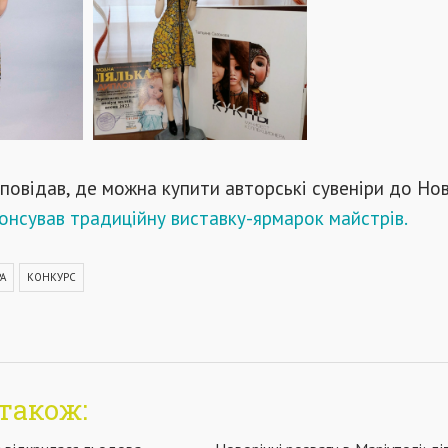
зповідав, де можна купити авторські сувеніри до Но
онсував традиційну виставку-ярмарок майстрів.
А
КОНКУРС
також: