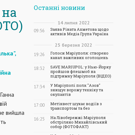
Останні новини
 на
ОТО)
14
липня
2022
Заява Ріната Ахметова щодо
09:56
активів Медіа Група Україна
25
березня
2022
лька",
Голоси Маріуполя: створено
19:26
канал важливих оголошень
SAVE MARIUPOL: у Нью-Йорку
18:32
ійна
пройшов флешмоб на
підтримку Маріуполя (ВІДЕО)
У Маріуполі полк "Азов"
17:34
знищує ворожу техніку та
 Ганна
окупантів
вій
Метінвест шукає водіїв з
17:00
транспортом та без
аче вийшла
На Лівобережжі Маріуполя
16:25
ють
обстріляно Михайлівський
собор (ФОТОФАКТ)