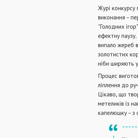
Журі конкурсу 
виконання – пе
"Голодних ігор
ефектну паузу.
випало жереб в
золотистих кор
ніби ширяють у 
Процес виготов
ліплення до ру
Цікаво, що тво
метеликів із на
капелюшку – з 