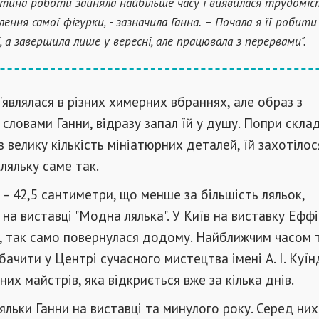
стина роботи зайняла найбільше часу і виявилася трудоміс
лення самої фігурки, - зазначила Ганна. – Почала я її робити
, а завершила лише у вересні, але працювала з перервами".
з'являлася в різних химерних вбраннях, але образ з
 словами Ганни, відразу запал їй у душу. Попри склад
з велику кількість мініатюрних деталей, їй захотілос
ляльку саме так.
 – 42,5 сантиметри, що менше за більшість ляльок,
на виставці "Модна лялька". У Київ на виставку Еффі 
, так само повернулася додому. Найближчим часом т
ачити у Центрі сучасного мистецтва імені А. І. Куїн
их майстрів, яка відкриється вже за кілька днів.
яльки Ганни на виставці та минулого року. Серед них