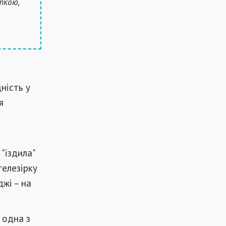
ткою,
ність у
я
"їздила"
елезірку
джі – на
 одна з