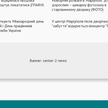
я відкрилася льодова
Новорічні розваги в Маріуполі: ді
 коштує покататися (ГРАФІК
дорослим – шикарну фотозону в
старовинному дворику (ФОТО)
яткують Міжнародний день
У центрі Маріуполя після дворічн
 і День працівників
"забуття" відкриється кіноцентр 
ужби України