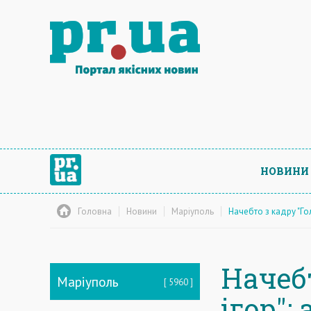
НОВИНИ
Головна
Новини
Маріуполь
Начебто з кадру "Г
Начеб
Маріуполь
5960
ігор":