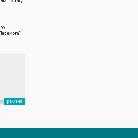
тям – казку,
ого
"Перемога"