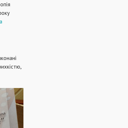
копія
року
а
иконані
рихкістю,