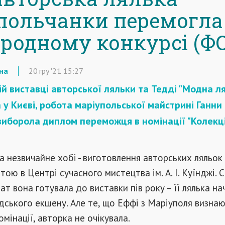
польчанки перемогла
родному конкурсі (Ф
на
20
гру
'21
15:27
й виставці авторської ляльки та Тедді "Модна ля
у Києві, робота маріупольської майстрині Ганни
виборола диплом переможця в номінації "Колекц
та незвичайне хобі - виготовлення авторських ляльок
ою в Центрі сучасного мистецтва ім. А. І. Куїнджі. С
ат вона готувала до виставки пів року – її лялька н
удського екшену. Але те, що Еффі з Маріуполя визна
мінації, авторка не очікувала.