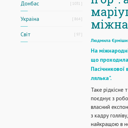
Донбас
1031
маріу
Україна
864
міжна
Світ
97
Людмила Єрміши
На міжнародні
що проходила 
Пасічникової 
лялька".
Таке рідкісне 
поєднує з робот
власний експон
з кадру голлів
найкращою в но