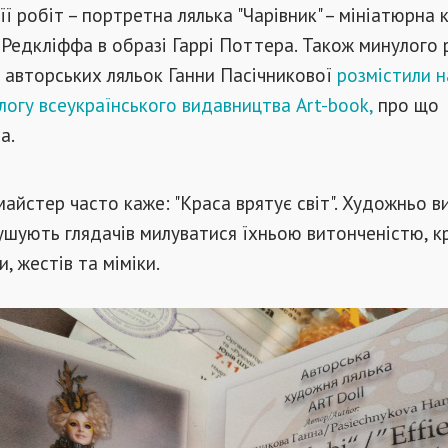
ї робіт – портретна лялька "Чарівник" – мініатюрна 
Редкліффа в образі Гаррі Поттера. Також минулого 
 авторських ляльок Ганни Пасічникової
розмістили н
логу всеукраїнського видавництва Аrt-book,
про що
a.
майстер часто каже: "Краса врятує світ". Художньо в
мушують глядачів милуватися їхньою витонченістю, к
, жестів та міміки.