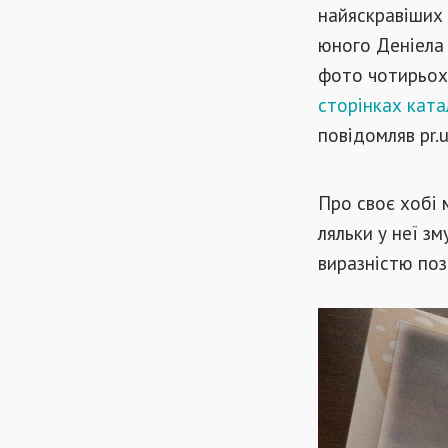
найяскравіших ї
юного Деніела 
фото чотирьох
сторінках ката
повідомляв pr.u
Про своє хобі 
ляльки у неї з
виразністю пози