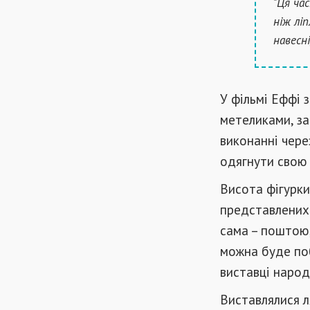
"Ця ча
ніж ліп
навесні
У фільмі Еффі 
метеликами, за
виконанні чере
одягнути свою 
Висота фігурки
представлених 
сама – поштою
можна буде поб
виставці народн
Виставлялися л