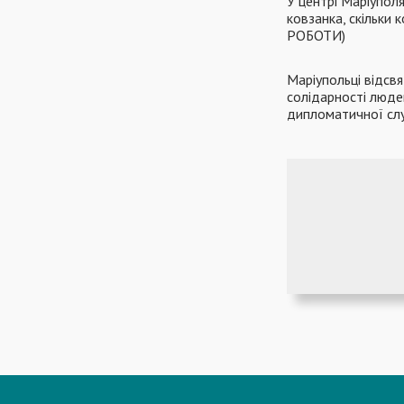
У центрі Маріупол
ковзанка, скільки
РОБОТИ)
Маріупольці відсв
солідарності людей
дипломатичної сл