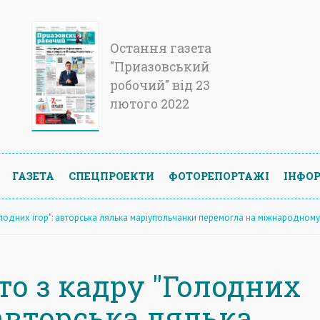
Остання газета
"Приазовський
робочий" від 23
лютого 2022
ГАЗЕТА
СПЕЦПРОЕКТИ
ФОТОРЕПОРТАЖІ
ІНФОР
олодних ігор": авторська лялька маріупольчанки перемогла на міжнародному
то з кадру "Голодних
 авторська лялька