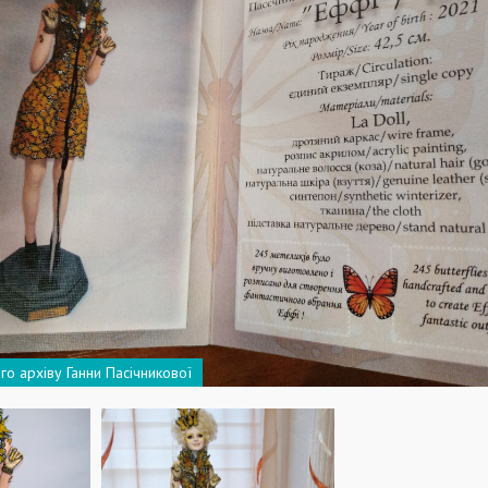
го архіву Ганни Пасічникової