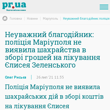
Головна
Новини
Маріуполь
Неуважний благодійник: поліція
Неуважний благодійник:
поліція Маріуполя не
виявила шахрайства в
зборі грошей на лікування
Єлисея Зеленського
Олег Рисьєв
26
лип
'21
11:35
Поліція Маріуполя не виявила
шахрайських дій в зборі коштів
на лікування Єлисея