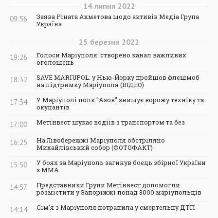
14
липня
2022
Заява Ріната Ахметова щодо активів Медіа Група
09:56
Україна
25
березня
2022
Голоси Маріуполя: створено канал важливих
19:26
оголошень
SAVE MARIUPOL: у Нью-Йорку пройшов флешмоб
18:32
на підтримку Маріуполя (ВІДЕО)
У Маріуполі полк "Азов" знищує ворожу техніку та
17:34
окупантів
Метінвест шукає водіїв з транспортом та без
17:00
На Лівобережжі Маріуполя обстріляно
16:25
Михайлівський собор (ФОТОФАКТ)
У боях за Маріуполь загинув боєць збірної України
15:50
з ММА
Представники Групи Метінвест допомогли
14:57
розмістити у Запоріжжі понад 3000 маріупольців
Сім'я з Маріуполя потрапила у смертельну ДТП
14:14