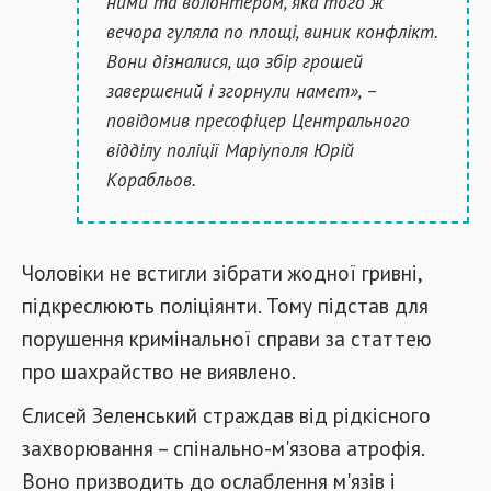
ними та волонтером, яка того ж
вечора гуляла по площі, виник конфлікт.
Вони дізналися, що збір грошей
завершений і згорнули намет», –
повідомив пресофіцер Центрального
відділу поліції Маріуполя Юрій
Корабльов.
Чоловіки не встигли зібрати жодної гривні,
підкреслюють поліціянти. Тому підстав для
порушення кримінальної справи за статтею
про шахрайство не виявлено.
Єлисей Зеленський страждав від рідкісного
захворювання – спінально-м'язова атрофія.
Воно призводить до ослаблення м'язів і