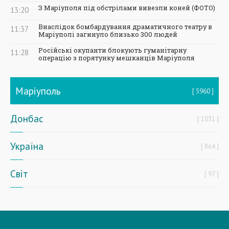
З Маріуполя під обстрілами вивезли коней (ФОТО)
13:20
Внаслідок бомбардування драматичного театру в
11:37
Маріуполі загинуло близько 300 людей
Російські окупанти блокують гуманітарну
11:28
операцію з порятунку мешканців Маріуполя
Маріуполь
5960
Донбас
1031
Україна
864
Світ
97