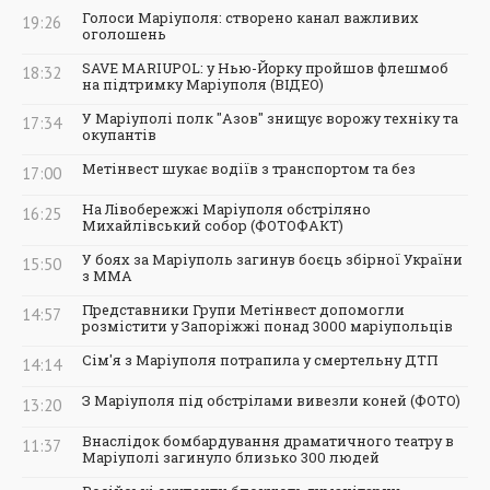
Голоси Маріуполя: створено канал важливих
19:26
оголошень
SAVE MARIUPOL: у Нью-Йорку пройшов флешмоб
18:32
на підтримку Маріуполя (ВІДЕО)
У Маріуполі полк "Азов" знищує ворожу техніку та
17:34
окупантів
Метінвест шукає водіїв з транспортом та без
17:00
На Лівобережжі Маріуполя обстріляно
16:25
Михайлівський собор (ФОТОФАКТ)
У боях за Маріуполь загинув боєць збірної України
15:50
з ММА
Представники Групи Метінвест допомогли
14:57
розмістити у Запоріжжі понад 3000 маріупольців
Сім'я з Маріуполя потрапила у смертельну ДТП
14:14
З Маріуполя під обстрілами вивезли коней (ФОТО)
13:20
Внаслідок бомбардування драматичного театру в
11:37
Маріуполі загинуло близько 300 людей