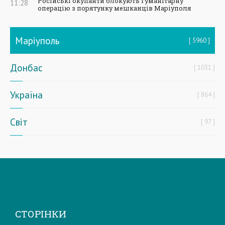
Російські окупанти блокують гуманітарну
11:28
операцію з порятунку мешканців Маріуполя
Маріуполь
5960
Донбас
1031
Україна
864
Світ
97
СТОРІНКИ