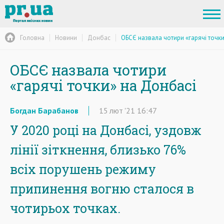
Головна
Новини
Донбас
ОБСЄ назвала чотири «гарячі точк
ОБСЄ назвала чотири
«гарячі точки» на Донбасі
Богдан Барабанов
15
лют
'21
16:47
У 2020 році на Донбасі, уздовж
лінії зіткнення, близько 76%
всіх порушень режиму
припинення вогню сталося в
чотирьох точках.