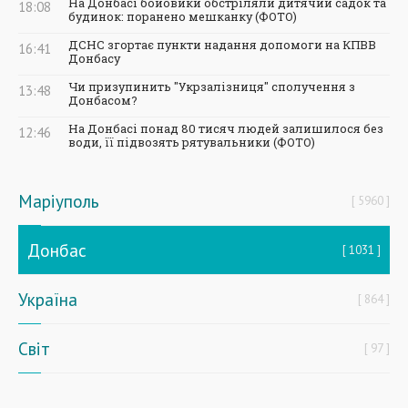
На Донбасі бойовики обстріляли дитячий садок та
18:08
будинок: поранено мешканку (ФОТО)
ДСНС згортає пункти надання допомоги на КПВВ
16:41
Донбасу
Чи призупинить "Укрзалізниця" сполучення з
13:48
Донбасом?
На Донбасі понад 80 тисяч людей залишилося без
12:46
води, її підвозять рятувальники (ФОТО)
Маріуполь
5960
Донбас
1031
Україна
864
Світ
97