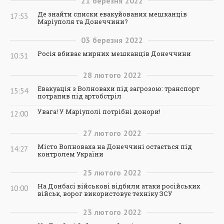
21
березня
2022
Де знайти списки евакуйованих мешканців
17:53
Маріуполя та Донеччини?
03
березня
2022
Росія вбиває мирних мешканців Донеччини
10:31
28
лютого
2022
Евакуація з Волновахи під загрозою: транспорт
15:54
потрапив під артобстріл
Увага! У Маріуполі потрібні донори!
12:00
27
лютого
2022
Місто Волноваха на Донеччині остається під
14:27
контролем України
25
лютого
2022
На Донбасі військові відбили атаки російських
10:00
військ, ворог використовує техніку ЗСУ
23
лютого
2022