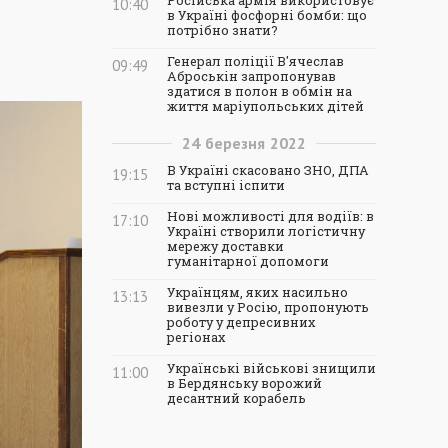
Російська армія використовує
10:40
в Україні фосфорні бомби: що
потрібно знати?
Генерал поліції В'ячеслав
09:49
Аброськін запропонував
здатися в полон в обмін на
життя маріупольських дітей
24
березня
2022
В Україні скасовано ЗНО, ДПА
19:15
та вступні іспити
Нові можливості для водіїв: в
17:10
Україні створили логістичну
мережу доставки
гуманітарної допомоги
Українцям, яких насильно
13:13
вивезли у Росію, пропонують
роботу у депресивних
регіонах
Українські військові знищили
11:00
в Бердянську ворожий
десантний корабель