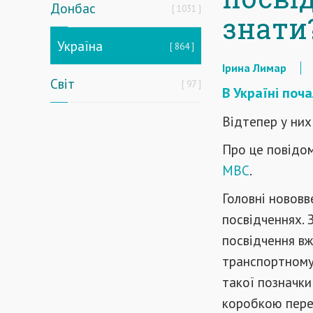
Донбас
1031
знати
Україна
864
Ірина Лимар
Світ
97
В Україні поч
Відтепер у них
Про це повідо
МВС
.
Головні нововв
посвідченнях. З
посвідчення вж
транспортному
такої позначк
коробкою переда