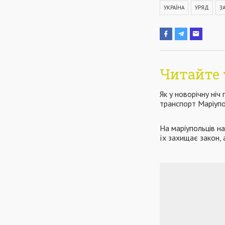
УКРАЇНА
УРЯД
З
Читайте 
Як у новорічну ні
транспорт Маріуп
На маріупольців н
їх захищає закон, 