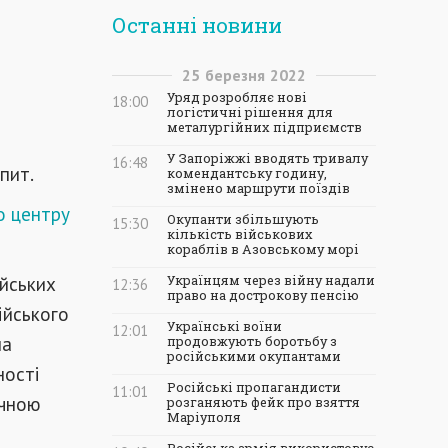
Останні новини
25
березня
2022
Уряд розробляє нові
18:00
логістичні рішення для
металургійних підприємств
У Запоріжжі вводять тривалу
16:48
пит.
комендантську годину,
змінено маршрути поїздів
о центру
Окупанти збільшують
15:30
кількість військових
кораблів в Азовському морі
ійських
Українцям через війну надали
12:36
право на дострокову пенсію
ійського
Українські воїни
12:01
на
продовжують боротьбу з
російськими окупантами
ності
Російські пропагандисти
11:01
ичною
розганяють фейк про взяття
Маріуполя