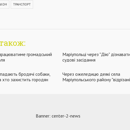
АКОН
ТРАНСПОРТ
також:
ч працюватиме громадський
Маріупольці через "Дію" дізнават
оля
судові засідання
ападають бродячі собаки,
Через ожеледицю деякі села
а хто захистить городян
Маріупольського району "відрізані