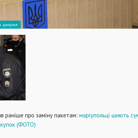
их джерел
яв раніше про заміну пакетам:
маріупольці шиють су
окупок (ФОТО)