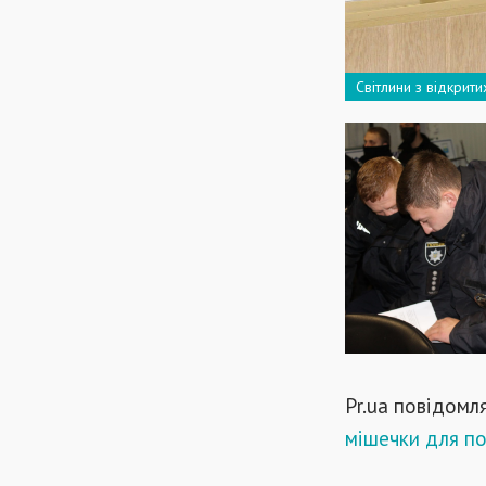
Світлини з відкрит
Рr.ua повідомл
мішечки для п