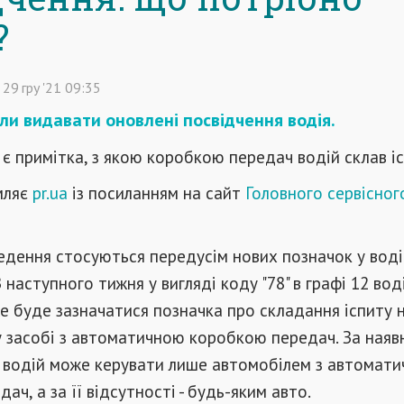
?
29
гру
'21
09:35
али видавати оновлені посвідчення водія.
 є примітка, з якою коробкою передач водій склав іс
мляє
pr.ua
із посиланням на сайт
Головного сервісног
едення стосуються передусім нових позначок у вод
 наступного тижня у вигляді коду "78" в графі 12 вод
е буде зазначатися позначка про складання іспиту 
 засобі з автоматичною коробкою передач. За наяв
и водій може керувати лише автомобілем з автомат
ч, а за її відсутності - будь-яким авто.