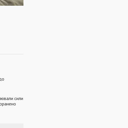
до
лювали сили
поранено