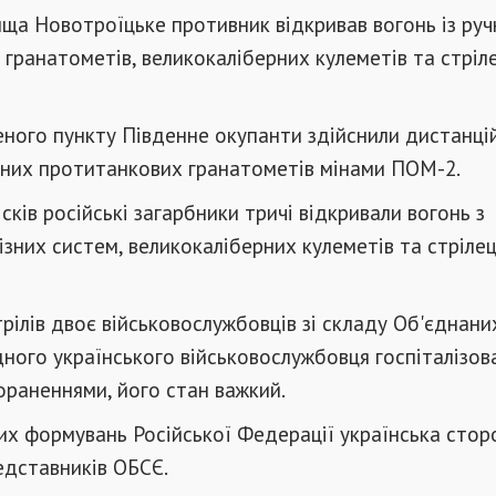
ща Новотроїцьке противник відкривав вогонь із руч
гранатометів, великокаліберних кулеметів та стріл
ного пункту Південне окупанти здійснили дистанці
чних протитанкових гранатометів мінами ПОМ-2.
сків російські загарбники тричі відкривали вогонь з
ізних систем, великокаліберних кулеметів та стріле
рілів двоє військовослужбовців зі складу Об'єднани
дного українського військовослужбовця госпіталізов
раненнями, його стан важкий.
их формувань Російської Федерації українська сто
едставників ОБСЄ.