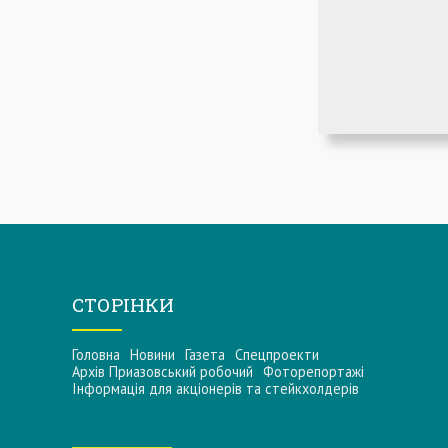
СТОРІНКИ
Головна
Новини
Газета
Спецпроекти
Архів Приазовський робочий
Фоторепортажі
Інформацiя для акцiонерiв та стейкхолдерiв