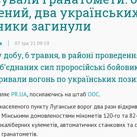
ений, два українськи
ники загинули
в
07
тра
'21
09:19
 добу, 6 травня, в районі проведенн
Об'єднаних сил проросійські бойовик
кривали вогонь по українських пози
мляє
PR.UA
, посилаючись на штаб
ООС
.
 населеного пункту Луганське ворог два рази відкри
 Мінськими домовленостями мінометів 120-го та 82
кокаліберних кулеметів, автоматичних станкових та 
 гранатометів.