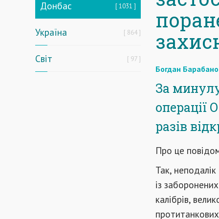
Донбас
1031
поран
Україна
864
захис
Світ
97
Богдан Барабано
За минулу
операції 
разів від
Про це повідо
Так, неподалік
із заборонених
калібрів, вели
протитанкових