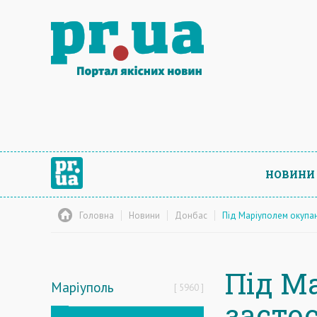
НОВИНИ
Головна
Новини
Донбас
Під Маріуполем окупан
Під М
Маріуполь
5960
засто