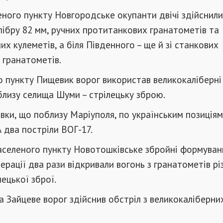
ного пункту Новгородське окупанти двічі здійснили
алібру 82 мм, ручних протитанкових гранатометів та
их кулеметів, а біля Південного – ще й зі станкових
 гранатометів.
о пункту Пищевик ворог використав великокаліберні
близу селища Шуми – стрілецьку зброю.
івки, що поблизу Маріуполя, по українським позиція
 два постріли ВОГ-17.
населеного пункту Новотошківське збройні формуван
ерації два рази відкривали вогонь з гранатометів рі
лецької зброї.
 Зайцеве ворог здійснив обстріл з великокаліберни