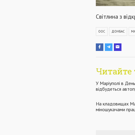
Світлина з від
ООС
ДОНБАС
МА
Читайте 
У Маріуполі в День
відбудеться автоп
На кладовищах Ма
міношукачами прац