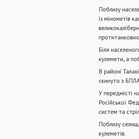
Поблизу населе
із мінометів к
великокаліберн
протитанкових
Біля населеног
кулемети, а по
В районі Талак
скинуто з БПЛА
У передмісті 
Російської Фед
систем та стрі
Поблизу селища
кулеметів.