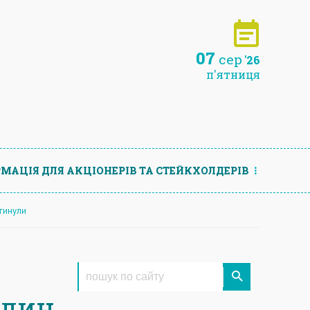
07
сер
'26
п'ятниця
МАЦIЯ ДЛЯ АКЦIОНЕРIВ ТА СТЕЙКХОЛДЕРIВ
агинули
один