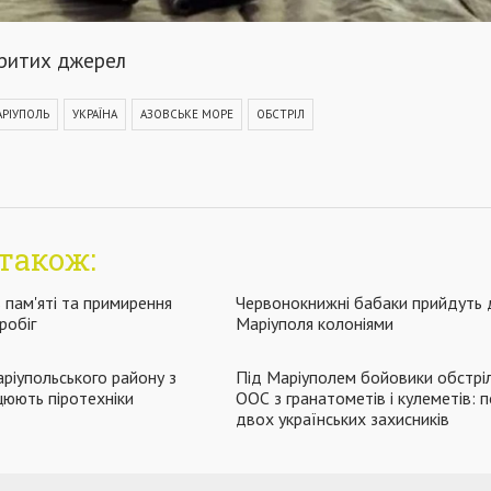
критих джерел
РІУПОЛЬ
УКРАЇНА
АЗОВСЬКЕ МОРЕ
ОБСТРІЛ
також:
 пам'яті та примирення
Червонокнижні бабаки прийдуть 
робіг
Маріуполя колоніями
ріупольського району з
Під Маріуполем бойовики обстрі
юють піротехніки
ООС з гранатометів і кулеметів: 
двох українських захисників