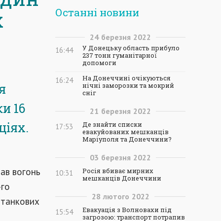
Останні новини
х
24
березня
2022
У Донецьку область прибуло
16:44
237 тонн гуманітарної
допомоги
На Донеччині очікуються
16:24
я
нічні заморозки та мокрий
сніг
и 16
21
березня
2022
ціях.
Де знайти списки
17:53
евакуйованих мешканців
Маріуполя та Донеччини?
03
березня
2022
вав вогонь
Росія вбиває мирних
10:31
мешканців Донеччини
-го
28
лютого
2022
станкових
Евакуація з Волновахи під
15:54
загрозою: транспорт потрапив