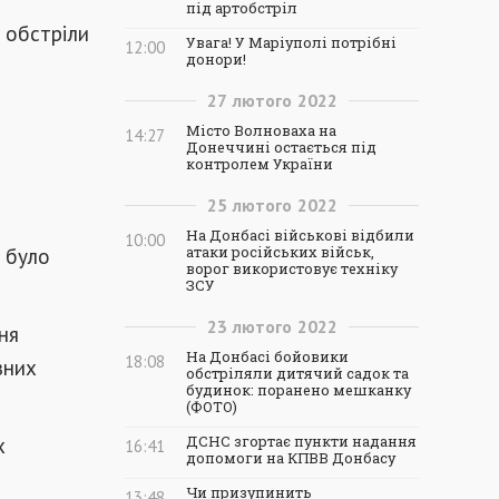
під артобстріл
 обстріли
Увага! У Маріуполі потрібні
12:00
донори!
27
лютого
2022
Місто Волноваха на
14:27
Донеччині остається під
контролем України
25
лютого
2022
На Донбасі військові відбили
10:00
м було
атаки російських військ,
ворог використовує техніку
ЗСУ
23
лютого
2022
ня
На Донбасі бойовики
18:08
зних
обстріляли дитячий садок та
будинок: поранено мешканку
(ФОТО)
х
ДСНС згортає пункти надання
16:41
допомоги на КПВВ Донбасу
Чи призупинить
13:48