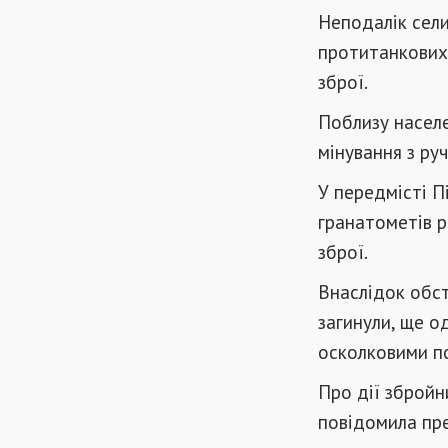
Неподалік сели
протитанкових 
зброї.
Поблизу населе
мінування з ру
У передмісті Пі
гранатометів р
зброї.
Внаслідок обст
загинули, ще о
осколковими по
Про дії збройн
повідомила пр