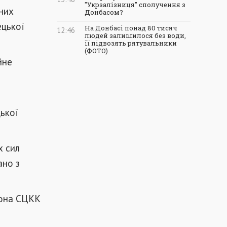
"Укрзалізниця" сполучення з
них
Донбасом?
ецької
На Донбасі понад 80 тисяч
12:46
людей залишилося без води,
її підвозять рятувальники
(ФОТО)
йне
цької
х сил
ано з
рона СЦКК