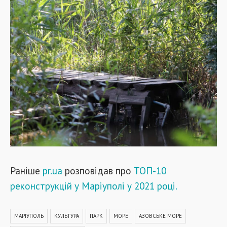
Раніше
pr.ua
розповідав про
ТОП-10
реконструкцій у Маріуполі у 2021 році.
МАРІУПОЛЬ
КУЛЬТУРА
ПАРК
МОРЕ
АЗОВСЬКЕ МОРЕ