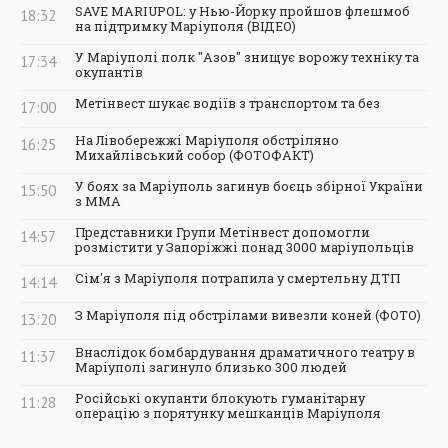
SAVE MARIUPOL: у Нью-Йорку пройшов флешмоб
18:32
на підтримку Маріуполя (ВІДЕО)
У Маріуполі полк "Азов" знищує ворожу техніку та
17:34
окупантів
Метінвест шукає водіїв з транспортом та без
17:00
На Лівобережжі Маріуполя обстріляно
16:25
Михайлівський собор (ФОТОФАКТ)
У боях за Маріуполь загинув боєць збірної України
15:50
з ММА
Представники Групи Метінвест допомогли
14:57
розмістити у Запоріжжі понад 3000 маріупольців
Сім'я з Маріуполя потрапила у смертельну ДТП
14:14
З Маріуполя під обстрілами вивезли коней (ФОТО)
13:20
Внаслідок бомбардування драматичного театру в
11:37
Маріуполі загинуло близько 300 людей
Російські окупанти блокують гуманітарну
11:28
операцію з порятунку мешканців Маріуполя