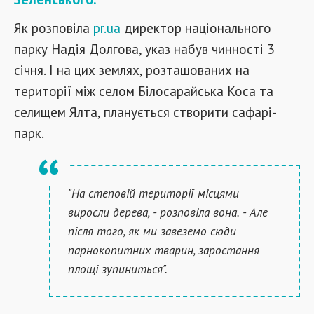
Як розповіла
pr.ua
директор національного
парку Надія Долгова, указ набув чинності 3
січня. І на цих землях, розташованих на
території між селом Білосарайська Коса та
селищем Ялта, планується створити сафарі-
парк.
"На степовій території місцями
виросли дерева, - розповіла вона. - Але
після того, як ми завеземо сюди
парнокопитних тварин, заростання
площі зупиниться".