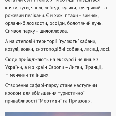
качки, гуси, чаплі, лебеді, кулики, кучерявий та
рожевий пелікани. Є й хижі птахи – зимняк,
орлани-білохвости, осоїди, болотяний лунь.
Символ парку – шилоклювка.
А на степовій території "гуляють" кабани,
козулі, вовки, єнотоподібні собаки, лисиці, лосі.
Сюди приїжджають на екскурсії не лише з
України, а й з країн Європи – Литви, Франції,
Німеччини та інших.
Створення сафарі-парку стане наступним
кроком для збільшення туристичної
привабливості "Меотиди" та Приазов'я.