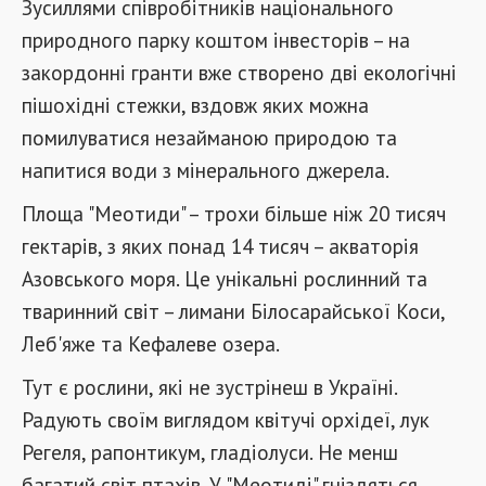
Зусиллями співробітників національного
природного парку коштом інвесторів – на
закордонні гранти вже створено дві екологічні
пішохідні стежки, вздовж яких можна
помилуватися незайманою природою та
напитися води з мінерального джерела.
Площа "Меотиди" – трохи більше ніж 20 тисяч
гектарів, з яких понад 14 тисяч – акваторія
Азовського моря. Це унікальні рослинний та
тваринний світ – лимани Білосарайської Коси,
Леб'яже та Кефалеве озера.
Тут є рослини, які не зустрінеш в Україні.
Радують своїм виглядом квітучі орхідеї, лук
Регеля, рапонтикум, гладіолуси. Не менш
багатий світ птахів. У "Меотиді" гніздяться