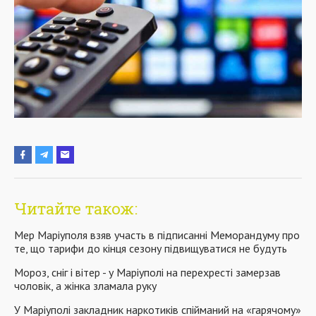
Читайте також:
Мер Маріуполя взяв участь в підписанні Меморандуму про
те, що тарифи до кінця сезону підвищуватися не будуть
Мороз, сніг і вітер - у Маріуполі на перехресті замерзав
чоловік, а жінка зламала руку
У Маріуполі закладник наркотиків спійманий на «гарячому»