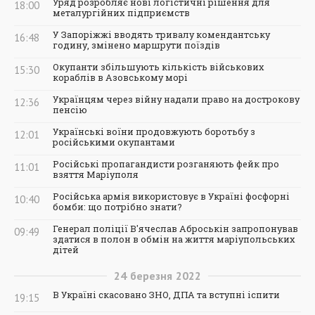
Уряд розробляє нові логістичні рішення для
18:00
металургійних підприємств
У Запоріжжі вводять тривалу комендантську
16:48
годину, змінено маршрути поїздів
Окупанти збільшують кількість військових
15:30
кораблів в Азовському морі
Українцям через війну надали право на дострокову
12:36
пенсію
Українські воїни продовжують боротьбу з
12:01
російськими окупантами
Російські пропагандисти розганяють фейк про
11:01
взяття Маріуполя
Російська армія використовує в Україні фосфорні
10:40
бомби: що потрібно знати?
Генерал поліції В'ячеслав Аброськін запропонував
09:49
здатися в полон в обмін на життя маріупольських
дітей
24
березня
2022
В Україні скасовано ЗНО, ДПА та вступні іспити
19:15