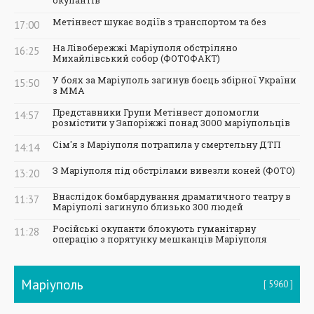
Метінвест шукає водіїв з транспортом та без
17:00
На Лівобережжі Маріуполя обстріляно
16:25
Михайлівський собор (ФОТОФАКТ)
У боях за Маріуполь загинув боєць збірної України
15:50
з ММА
Представники Групи Метінвест допомогли
14:57
розмістити у Запоріжжі понад 3000 маріупольців
Сім'я з Маріуполя потрапила у смертельну ДТП
14:14
З Маріуполя під обстрілами вивезли коней (ФОТО)
13:20
Внаслідок бомбардування драматичного театру в
11:37
Маріуполі загинуло близько 300 людей
Російські окупанти блокують гуманітарну
11:28
операцію з порятунку мешканців Маріуполя
Маріуполь
5960