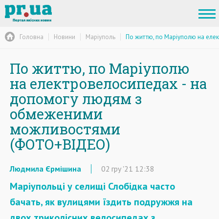
Головна
Новини
Маріуполь
По життю, по Маріуполю на ел
По життю, по Маріуполю
на електровелосипедах - на
допомогу людям з
обмеженими
можливостями
(ФОТО+ВІДЕО)
Людмила Єрмішина
02
гру
'21
12:38
Маріупольці у селищі Слобідка часто
бачать, як вулицями їздить подружжя на
двох триколісних велосипедах з