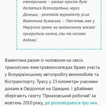
електричкою – раніше просто було
дістатися безпосередньо, через
Донецьк, - розповіла журналісту pr.ua
Валентина Бузєвська. – Пам'ятаю, вже у
Маріуполі прямо на залізничному вокзалі
прикрутили колеса, сіли та поїхали
додому".
Валентина разом із чоловіком на своїх
триколісних електровелосипедах брали участь
у Всеукраїнському автопробігу веломобілів та
біотранспорту. Трасу у 23 кілометри учасники
долали в Овідіополі на Одещині. І дбайливо
зберігають газету "Приазовський робочий" за
жовтень 2010 року,
де розповідалося про них.