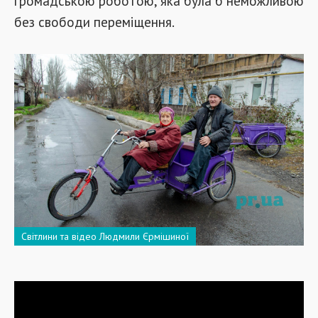
громадською роботою, яка була б неможливою
без свободи переміщення.
Світлини та відео Людмили Єрмішиної