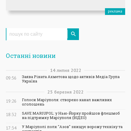
Останні новини
14
липня
2022
Заява Ріната Ахметова щодо активів Медіа Група
09:56
Україна
25
березня
2022
Голоси Маріуполя: створено канал важливих
19:26
оголошень
SAVE MARIUPOL: у Нью-Йорку пройшов флешмоб
18:32
на підтримку Маріуполя (ВІДЕО)
У Маріуполі полк "Азов" знищує ворожу техніку та
17:34
окупантів