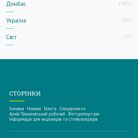
Донбас
1031
Україна
864
Світ
97
СТОРІНКИ
Головна
Новини
Газета
Спецпроекти
Архів Приазовський робочий
Фоторепортажі
Інформацiя для акцiонерiв та стейкхолдерiв