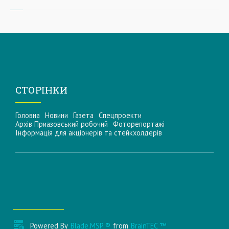
СТОРІНКИ
Головна
Новини
Газета
Спецпроекти
Архів Приазовський робочий
Фоторепортажі
Інформацiя для акцiонерiв та стейкхолдерiв
Powered By
Blade.MSP ®
from
BrainTEC ™