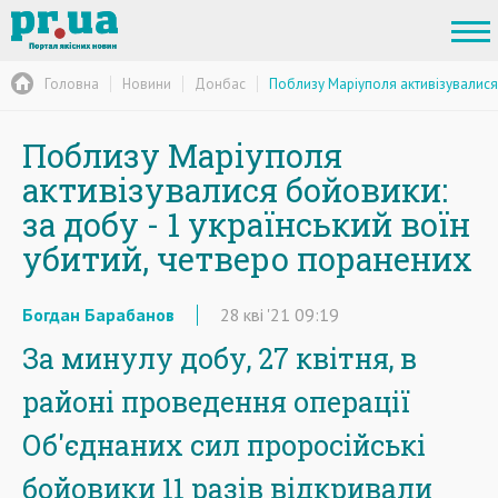
Головна
Новини
Донбас
Поблизу Маріуполя активізувалися 
Поблизу Маріуполя
активізувалися бойовики:
за добу - 1 український воїн
убитий, четверо поранених
Богдан Барабанов
28
кві
'21
09:19
За минулу добу, 27 квітня, в
районі проведення операції
Об'єднаних сил проросійські
бойовики 11 разів відкривали