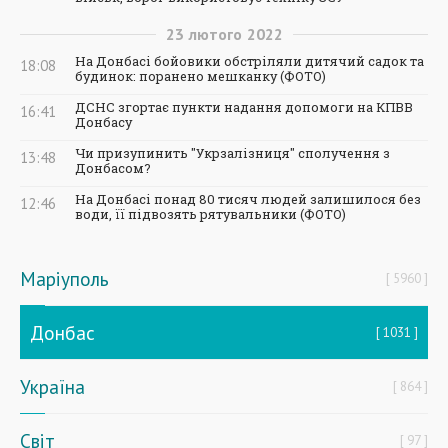
23
лютого
2022
На Донбасі бойовики обстріляли дитячий садок та
18:08
будинок: поранено мешканку (ФОТО)
ДСНС згортає пункти надання допомоги на КПВВ
16:41
Донбасу
Чи призупинить "Укрзалізниця" сполучення з
13:48
Донбасом?
На Донбасі понад 80 тисяч людей залишилося без
12:46
води, її підвозять рятувальники (ФОТО)
Маріуполь
5960
Донбас
1031
Україна
864
Світ
97