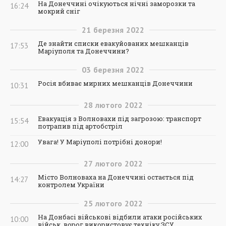
На Донеччині очікуються нічні заморозки та
16:24
мокрий сніг
21
березня
2022
Де знайти списки евакуйованих мешканців
17:53
Маріуполя та Донеччини?
03
березня
2022
Росія вбиває мирних мешканців Донеччини
10:31
28
лютого
2022
Евакуація з Волновахи під загрозою: транспорт
15:54
потрапив під артобстріл
Увага! У Маріуполі потрібні донори!
12:00
27
лютого
2022
Місто Волноваха на Донеччині остається під
14:27
контролем України
25
лютого
2022
На Донбасі військові відбили атаки російських
10:00
військ, ворог використовує техніку ЗСУ