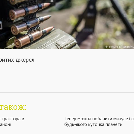
критих джерел
також:
 трактора в
Тепер можна побачити минуле і 
айоні
будь-якого куточка планети