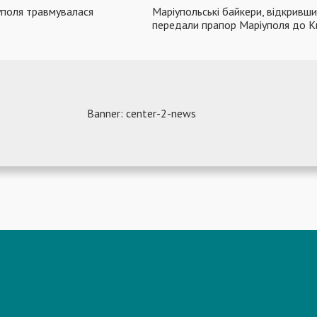
уполя травмувалася
Маріупольські байкери, відкривши
передали прапор Маріуполя до К