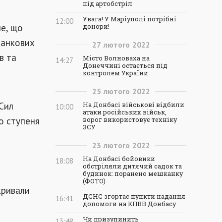
під артобстріл
Увага! У Маріуполі потрібні
12:00
не, що
донори!
танкових
27
лютого
2022
в та
Місто Волноваха на
14:27
Донеччині остається під
контролем України
25
лютого
2022
Сил
На Донбасі військові відбили
10:00
атаки російських військ,
о ступеня
ворог використовує техніку
ЗСУ
23
лютого
2022
На Донбасі бойовики
18:08
обстріляли дитячий садок та
будинок: поранено мешканку
(ФОТО)
кривали
ДСНС згортає пункти надання
16:41
допомоги на КПВВ Донбасу
Чи призупинить
13:48