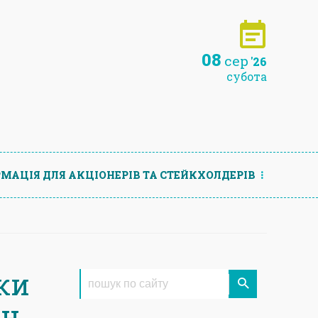
08
сер
'26
субота
МАЦIЯ ДЛЯ АКЦIОНЕРIВ ТА СТЕЙКХОЛДЕРIВ
ки
ин