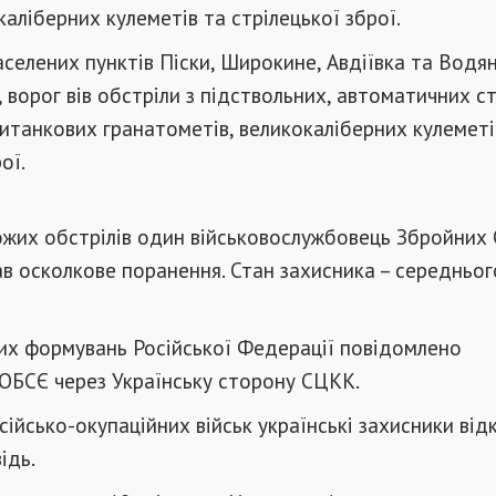
каліберних кулеметів та стрілецької зброї.
аселених пунктів Піски, Широкине, Авдіївка та Водя
, ворог вів обстріли з підствольних, автоматичних с
итанкових гранатометів, великокаліберних кулеметі
ої.
ожих обстрілів один військовослужбовець Збройних 
в осколкове поранення. Стан захисника – середньог
их формувань Російської Федерації повідомлено
ОБСЄ через Українську сторону СЦКК.
сійсько-окупаційних військ українські захисники від
ідь.