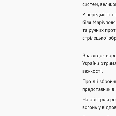
систем, велико
У передмісті н
біля Маріуполя
та ручних прот
стрілецької збр
Внаслідок вор
України отрима
важкості.
Про дії збройн
представників 
На обстріли ро
вогонь у відпов