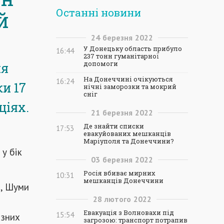
Останні новини
й
24
березня
2022
У Донецьку область прибуло
16:44
237 тонн гуманітарної
допомоги
ня
На Донеччині очікуються
16:24
и 17
нічні заморозки та мокрий
сніг
ціях.
21
березня
2022
Де знайти списки
17:53
евакуйованих мешканців
Маріуполя та Донеччини?
у бік
03
березня
2022
Росія вбиває мирних
10:31
мешканців Донеччини
е, Шуми
28
лютого
2022
Евакуація з Волновахи під
15:54
ізних
загрозою: транспорт потрапив