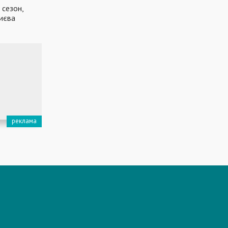
 сезон,
иєва