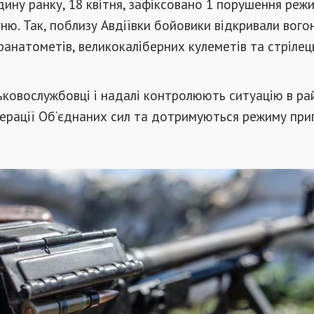
дину ранку, 18 квітня, зафіксовано 1 порушення реж
ню. Так, поблизу Авдіївки бойовики відкривали вогон
ранатометів, великокаліберних кулеметів та стрілец
ськовослужбовці і надалі контролюють ситуацію в ра
ерації Об’єднаних сил та дотримуються режиму при