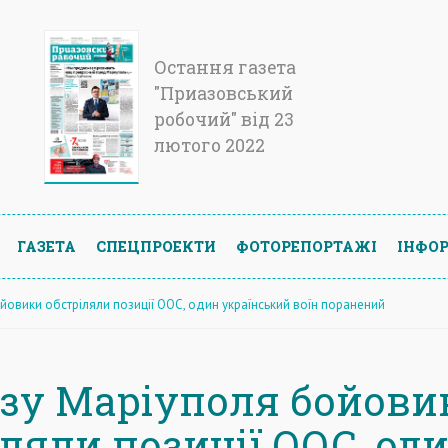
Остання газета
"Приазовський
робочий" від 23
лютого 2022
ГАЗЕТА
СПЕЦПРОЕКТИ
ФОТОРЕПОРТАЖІ
ІНФОР
овики обстріляли позиції ООС, один український воїн поранений
зу Маріуполя бойови
ляли позиції ООС, од