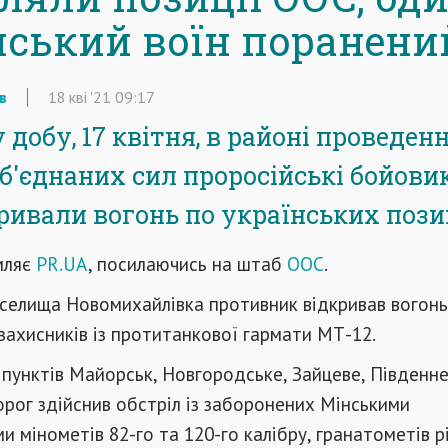
нський воїн поранени
в
18
кві
'21
09:17
добу, 17 квітня, в районі проведен
Об'єднаних сил проросійські бойовик
кривали вогонь по українських пози
мляє
PR.UA
, посилаючись на штаб
ООС
.
 селища Новомихайлівка противник відкривав вогонь 
захисників із протитанкової гармати МТ-12.
 пунктів Майорськ, Новгородське, Зайцеве, Південн
орог здійснив обстріл із заборонених Мінськими
 мінометів 82-го та 120-го калібру, гранатометів р