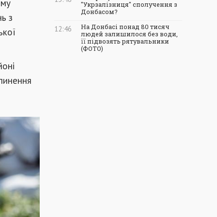
иму
"Укрзалізниця" сполучення з
Донбасом?
ь з
На Донбасі понад 80 тисяч
12:46
ької
людей залишилося без води,
її підвозять рятувальники
(ФОТО)
йоні
пинення