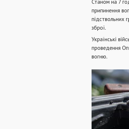
Станом на 7 го
припинення вог
підствольних г
зброї.
Українські вій
проведення Оп
вогню.