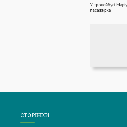
У тролейбусі Марі
пасажирка
СТОРІНКИ