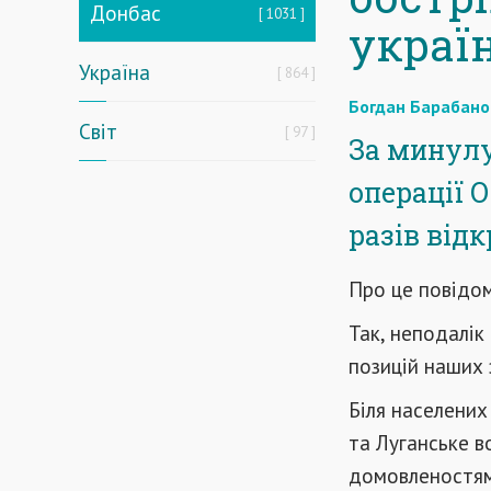
Донбас
1031
украї
Україна
864
Богдан Барабано
Світ
97
За минулу 
операції 
разів від
Про це повідо
Так, неподалік
позицій наших 
Біля населених
та Луганське в
домовленостями