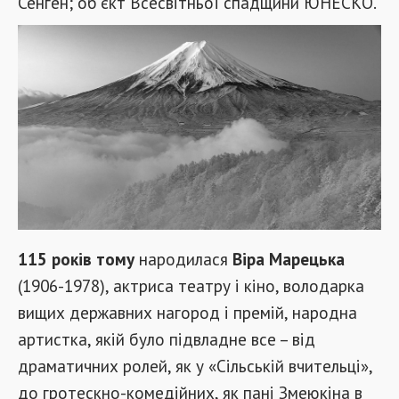
Сенген; об'єкт Всесвітньої спадщини ЮНЕСКО.
115 років тому
народилася
Віра Марецька
(1906-1978), актриса театру і кіно, володарка
вищих державних нагород і премій, народна
артистка, якій було підвладне все – від
драматичних ролей, як у «Сільській вчительці»,
до гротескно-комедійних, як пані Змеюкіна в