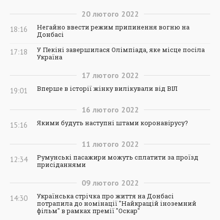
20
лютого
2022
Негайно ввести режим припинення вогню на
18:16
Донбасі
У Пекіні завершилася Олімпіада, яке місце посіла
17:18
Україна
17
лютого
2022
Вперше в історії жінку вилікували від ВІЛ
19:01
16
лютого
2022
Якими будуть наступні штами коронавірусу?
15:16
11
лютого
2022
Румунські пасажири можуть сплатити за проїзд
12:34
присіданнями
09
лютого
2022
Українська стрічка про життя на Донбасі
14:30
потрапила до номінації "Найкращій іноземний
фільм" в рамках премії "Оскар"