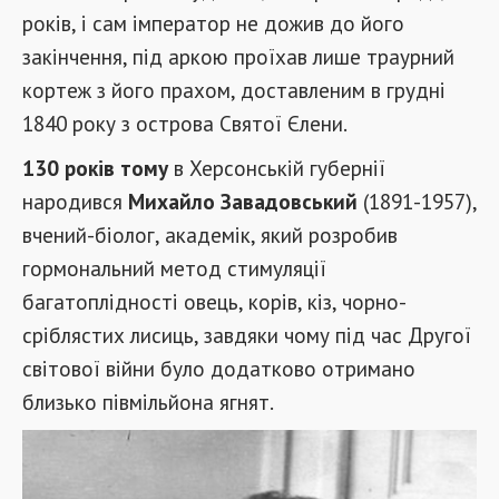
років, і сам імператор не дожив до його
закінчення, під аркою проїхав лише траурний
кортеж з його прахом, доставленим в грудні
1840 року з острова Святої Єлени.
130 років тому
в Херсонській губернії
народився
Михайло Завадовський
(1891-1957),
вчений-біолог, академік, який розробив
гормональний метод стимуляції
багатоплідності овець, корів, кіз, чорно-
сріблястих лисиць, завдяки чому під час Другої
світової війни було додатково отримано
близько півмільйона ягнят.