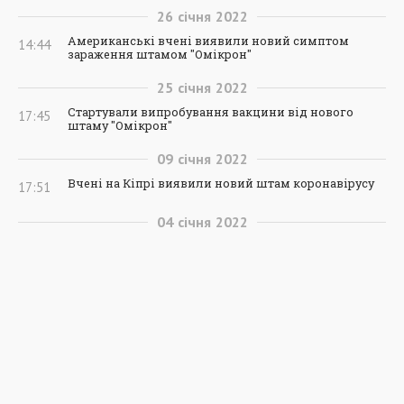
26
січня
2022
Американські вчені виявили новий симптом
14:44
зараження штамом "Омікрон"
25
січня
2022
Стартували випробування вакцини від нового
17:45
штаму "Омікрон"
09
січня
2022
Вчені на Кіпрі виявили новий штам коронавірусу
17:51
04
січня
2022
У Франції виявили новий штам коронавірусу
12:15
31
грудня
2021
В Об'єднаних Арабських Еміратах у новорічну ніч
11:28
встановлять три світові рекорди
Маріуполь
5960