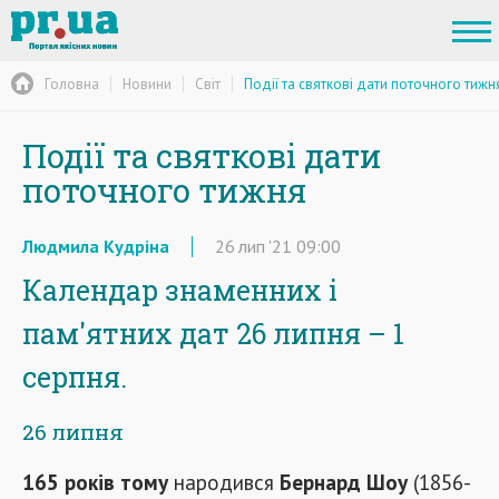
Головна
Новини
Світ
Події та святкові дати поточного тижн
Події та святкові дати
поточного тижня
Людмила Кудріна
26
лип
'21
09:00
Календар знаменних і
пам'ятних дат 26 липня – 1
серпня.
26 липня
165 років тому
народився
Бернард Шоу
(1856-