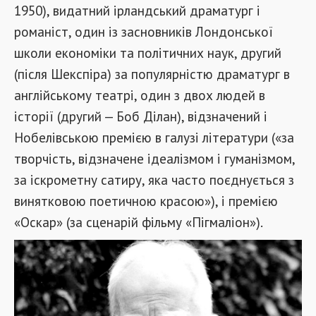
1950), видатний ірландський драматург і
романіст, один із засновників Лондонської
школи економіки та політичних наук, другий
(після Шекспіра) за популярністю драматург в
англійському театрі, один з двох людей в
історії (другий — Боб Ділан), відзначений і
Нобелівською премією в галузі літератури («за
творчість, відзначене ідеалізмом і гуманізмом,
за іскрометну сатиру, яка часто поєднується з
винятковою поетичною красою»), і премією
«Оскар» (за сценарій фільму «Пігмаліон»).