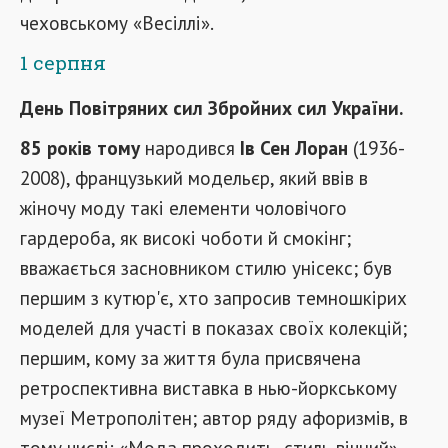
чеховському «Весіллі».
1 серпня
День Повітряних сил Збройних сил України.
85 років тому
народився
Ів Сен Лоран
(1936-
2008), французький модельєр, який ввів в
жіночу моду такі елементи чоловічого
гардероба, як високі чоботи й смокінг;
вважається засновником стилю унісекс; був
першим з кутюр'є, хто запросив темношкірих
моделей для участі в показах своїх колекцій;
першим, кому за життя була присвячена
ретроспективна виставка в нью-йоркському
музеї Метрополітен; автор ряду афоризмів, в
тому числі: «Мода проходить, стиль вічний».