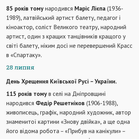
85 років тому
народився
Маріс Лієпа
(1936-
1989), латвійський артист балету, педагог і
кіноактор, соліст Великого театру, народний
артист, один з кращих танцівників кращого у
світі балету, ніким досі не перевершений Красс
в «Спартаку».
28 липня
День Хрещення Київської Русі – України.
115 років тому
в селі на Дніпровщині
народився
Федір Решетніков
(1906-1988),
живописець, графік, народний художник, автор
знаменитої картини «Знову двійка», а ще одна
його відома робота – «Прибув на канікули» –