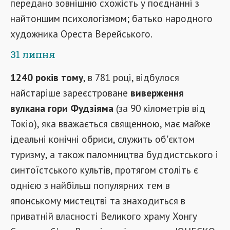
передано зовнішню схожість у поєднанні з
найтоншим психологізмом; батько народного
художника Ореста Верейського.
31 липня
1240 років тому
, в 781 році, відбулося
найстаріше зареєстроване
виверження
вулкана гори Фудзіяма
(за 90 кілометрів від
Токіо), яка вважається священною, має майже
ідеальні конічні обриси, служить об'єктом
туризму, а також паломництва буддистського і
синтоїстського культів, протягом століть є
однією з найбільш популярних тем в
японському мистецтві та знаходиться в
приватній власності Великого храму Хонгу