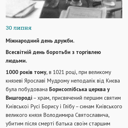
30 липня
Міжнародний день дружби.
Всесвітній день боротьби з торгівлею
людьми.
1000 років тому
, в 1021 році, при великому
князеві Ярославі Мудрому неподалік від Києва
була побудована
Борисоглібська церква у
Вишгороді
– храм, присвячений першим святим
Київської Русі Борису і Глібу – синам Київського
великого князя Володимира Святославича,
убитим після смерті батька своїм старшим