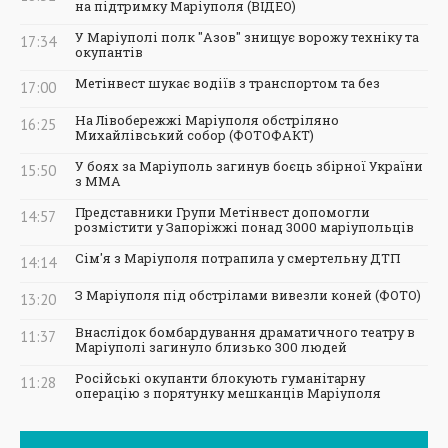
на підтримку Маріуполя (ВІДЕО)
У Маріуполі полк "Азов" знищує ворожу техніку та
17:34
окупантів
Метінвест шукає водіїв з транспортом та без
17:00
На Лівобережжі Маріуполя обстріляно
16:25
Михайлівський собор (ФОТОФАКТ)
У боях за Маріуполь загинув боєць збірної України
15:50
з ММА
Представники Групи Метінвест допомогли
14:57
розмістити у Запоріжжі понад 3000 маріупольців
Сім'я з Маріуполя потрапила у смертельну ДТП
14:14
З Маріуполя під обстрілами вивезли коней (ФОТО)
13:20
Внаслідок бомбардування драматичного театру в
11:37
Маріуполі загинуло близько 300 людей
Російські окупанти блокують гуманітарну
11:28
операцію з порятунку мешканців Маріуполя