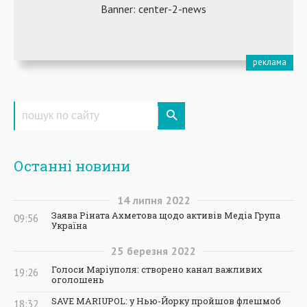
Останні новини
14
липня
2022
Заява Ріната Ахметова щодо активів Медіа Група
09:56
Україна
25
березня
2022
Голоси Маріуполя: створено канал важливих
19:26
оголошень
SAVE MARIUPOL: у Нью-Йорку пройшов флешмоб
18:32