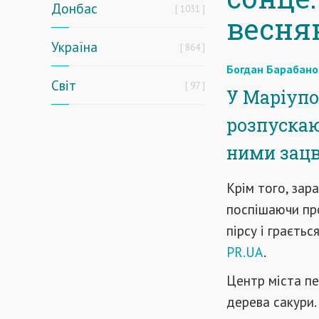
Донбас
1031
весня
Україна
864
Богдан Барабано
Світ
97
У Маріупо
розпускаю
ними зацв
Крім того, зар
поспішаючи про
пірсу і граєть
PR.UA
.
Центр міста пе
дерева сакури.