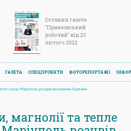
Остання газета
"Приазовський
робочий" від 23
лютого 2022
ГАЗЕТА
СПЕЦПРОЕКТИ
ФОТОРЕПОРТАЖІ
ІНФОР
 тепле сонце: Маріуполь розцвів весняними барвами
, магнолії та тепле
: Маріуполь розцвів