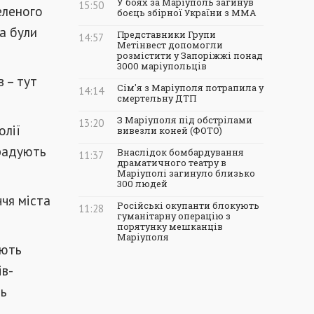
У боях за Маріуполь загинув
15:50
еленого
боєць збірної України з ММА
та були
Представники Групи
14:57
Метінвест допомогли
розмістити у Запоріжжі понад
3000 маріупольців
 – тут
Сім'я з Маріуполя потрапила у
14:14
смертельну ДТП
З Маріуполя під обстрілами
13:20
олії
вивезли коней (ФОТО)
 радують
Внаслідок бомбардування
11:37
драматичного театру в
Маріуполі загинуло близько
300 людей
ччя міста
Російські окупанти блокують
11:28
гуманітарну операцію з
порятунку мешканців
Маріуполя
ують
ів-
ть