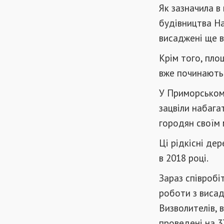
Як зазначила в
будівництва На
висаджені ще в
Крім того, пло
вже починають 
У Приморському
зацвіли набага
городян своїм
Ці рідкісні де
в 2018 році.
Зараз співробі
роботи з висад
Визволителів, 
проведені на 3