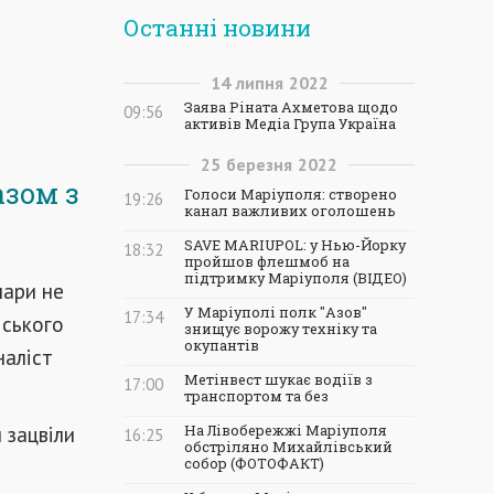
Останні новини
14
липня
2022
Заява Ріната Ахметова щодо
09:56
активів Медіа Група Україна
25
березня
2022
азом з
Голоси Маріуполя: створено
19:26
канал важливих оголошень
SAVE MARIUPOL: у Нью-Йорку
18:32
пройшов флешмоб на
підтримку Маріуполя (ВІДЕО)
пари не
У Маріуполі полк "Азов"
17:34
іського
знищує ворожу техніку та
окупантів
наліст
Метінвест шукає водіїв з
17:00
транспортом та без
 зацвіли
На Лівобережжі Маріуполя
16:25
обстріляно Михайлівський
собор (ФОТОФАКТ)