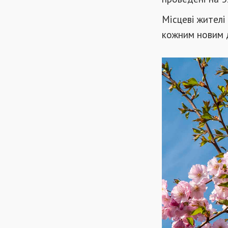
Місцеві жителі
кожним новим д