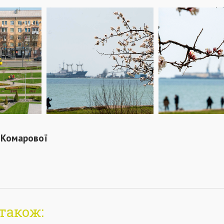
 Комарової
також: