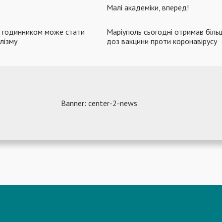
Малі академіки, вперед!
з годинником може стати
Маріуполь сьогодні отримав біл
лізму
доз вакцини проти коронавірусу