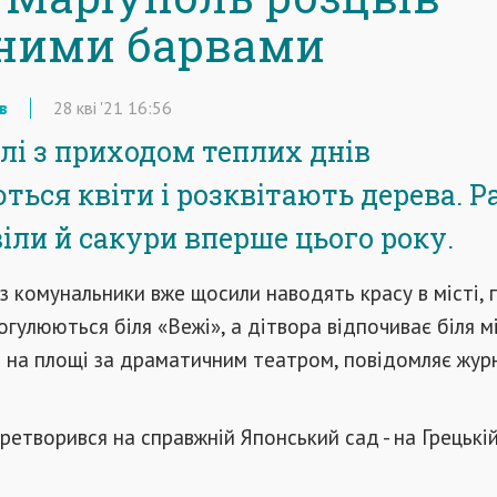
ними барвами
в
28
кві
'21
16:56
лі з приходом теплих днів
ться квіти і розквітають дерева. Р
іли й сакури вперше цього року.
аз комунальники вже щосили наводять красу в місті, 
гулюються біля «Вежі», а дітвора відпочиває біля м
ся на площі за драматичним театром, повідомляє жур
ретворився на справжній Японський сад - на Грецькій