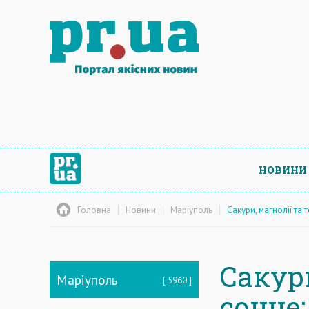
НОВИНИ
Головна
Новини
Маріуполь
Сакури, магнолії та
Сакури
Маріуполь
5960
сонце