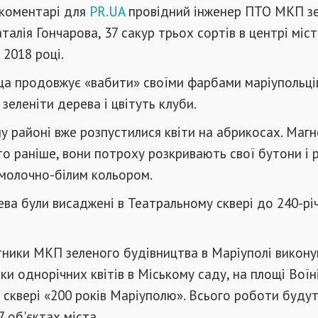
 коментарі для
PR.UA
провідний інженер ПТО МКП з
талія Гончарова, 37 сакур трьох сортів в центрі міс
 2018 році.
ща продовжує «вабити» своїми фарбами маріупольців
зеленіти дерева і цвітуть клуби.
 районі вже розпустилися квіти на абрикосах. Магн
то раніше, вони потроху розкривають свої бутони і
 молочно-білим кольором.
рева були висаджені в Театральному сквері до 240-рі
тники МКП зеленого будівництва в Маріуполі викон
ки однорічних квітів в Міському саду, на площі Воїн
в сквері «200 років Маріуполю». Всього роботи буду
7 об'єктах міста.