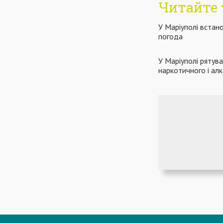
Читайте 
У Маріуполі встан
погода
У Маріуполі рятува
наркотичного і алк