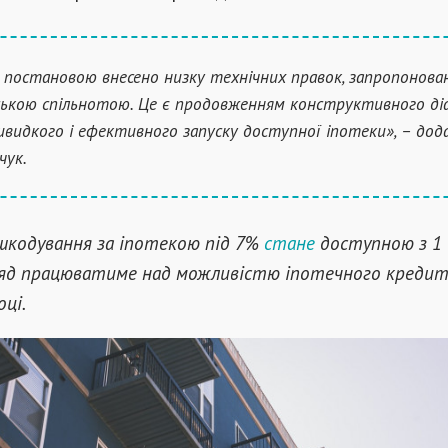
 постановою внесено низку технічних правок, запропонова
ською спільнотою. Це є продовженням конструктивного ді
видкого і ефективного запуску доступної іпотеки», – дод
чук.
шкодування за іпотекою під 7%
стане
доступною з 1 
ряд працюватиме над можливістю іпотечного кредит
оці.