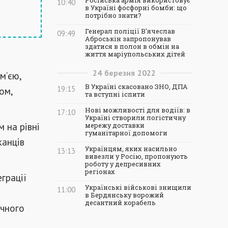
Російська армія використовує
10:40
в Україні фосфорні бомби: що
потрібно знати?
Генерал поліції В'ячеслав
09:49
Аброськін запропонував
здатися в полон в обмін на
життя маріупольських дітей
24
березня
2022
м’єю,
В Україні скасовано ЗНО, ДПА
19:15
ом,
та вступні іспити
Нові можливості для водіїв: в
17:10
Україні створили логістичну
 на рівні
мережу доставки
гуманітарної допомоги
канців
Українцям, яких насильно
13:13
вивезли у Росію, пропонують
роботу у депресивних
регіонах
грації
Українські військові знищили
11:00
в Бердянську ворожий
десантний корабель
ечного