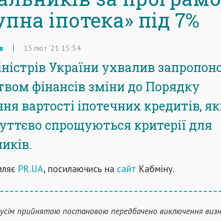
пна іпотека» під 7%
в
15
лют
'21
15:54
іністрів України ухвалив запропон
твом фінансів зміни до Порядку
ня вартості іпотечних кредитів, я
суттєво спрощуються критерії для
иків.
мляє
PR.UA
, посилаючись на
сайт
Кабміну.
усім прийнятою постановою передбачено виключення виз