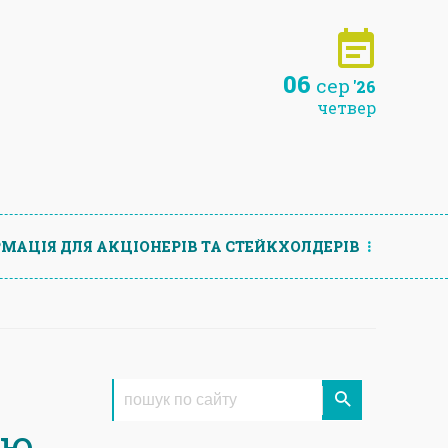
06
сер
'26
четвер
МАЦIЯ ДЛЯ АКЦIОНЕРIВ ТА СТЕЙКХОЛДЕРIВ
ою