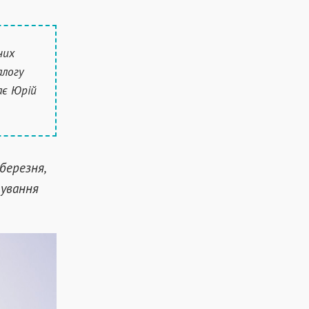
них
алогу
ає Юрій
березня,
ування