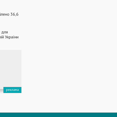
ділено 36,6
 для
рій України