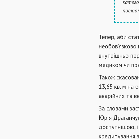
катего
повідо
Тепер, аби ста
необов’язково 
внутрішньо пе
медиком чи пр
Також скасова
13,65 кв. м на
аварійних та в
За словами зас
Юрія Драганчук
доступнішою, 
кредитування 