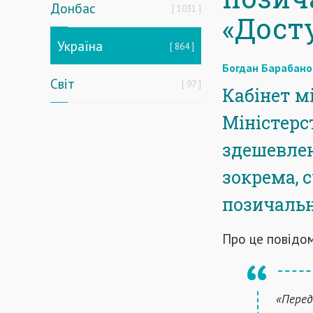
Донбас
1031
«Досту
Україна
864
Богдан Барабано
Світ
97
Кабінет м
Міністерс
здешевлен
зокрема, 
позичальн
Про це повідо
«Перед