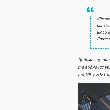
«Також
банків
щодо ш
Драган
Додамо, що від
та водночас у
під 5% у 2021 р