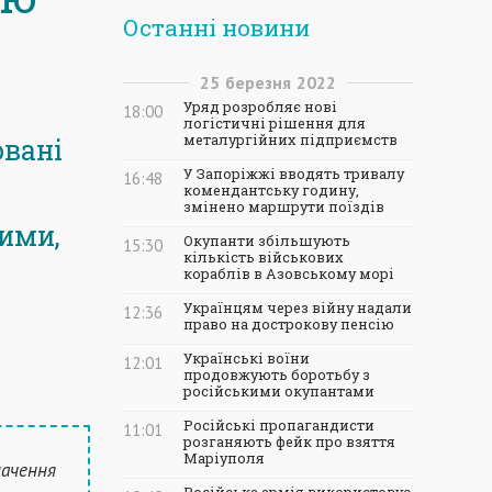
Останні новини
25
березня
2022
Уряд розробляє нові
18:00
логістичні рішення для
металургійних підприємств
овані
У Запоріжжі вводять тривалу
16:48
комендантську годину,
змінено маршрути поїздів
кими,
Окупанти збільшують
15:30
кількість військових
кораблів в Азовському морі
Українцям через війну надали
12:36
право на дострокову пенсію
Українські воїни
12:01
продовжують боротьбу з
російськими окупантами
Російські пропагандисти
11:01
розганяють фейк про взяття
Маріуполя
начення