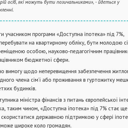
рій осіб, які можуть бути позичальниками», - йдеться у
мленні.
ти учасником програми «Доступна іпотека» під 7%,
перебувати на квартирному обліку, бути молодою сі
реміщеною особою, науково-педагогічним працівник
ацівником бюджетної сфери.
но вимогу щодо неперевищення забезпечення житлом
 одного члена сім’ї або проживання в гуртожитку меш
етхих будинків.
тупника міністра фінансів з питань європейської інте
а, таким чином, «Доступна іпотека» під 7% стає ще
і скористатися державною підтримкою у сфері іпот
зможе широке коло громадян.