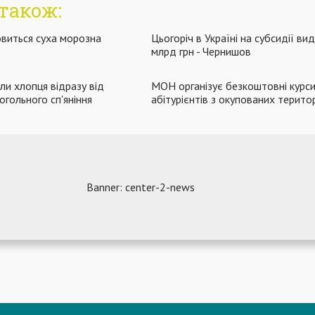
також:
овиться суха морозна
Цьогоріч в Україні на субсидії ви
млрд грн - Чернишов
ли хлопця відразу від
МОН організує безкоштовні курси
огольного сп'яніння
абітурієнтів з окупованих терито