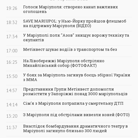
Голоси Маріуполя: створено канал важливих
19:26
оголошень
SAVE MARIUPOL: у Нью-Йорку пройшов флешмоб
18:32
на підтримку Маріуполя (ВІДЕО)
У Маріуполі полк "Азов" знищує ворожу техніку та
17:34
окупантів
Метінвест шукає водіїв з транспортом та без
17:00
На Лівобережжі Маріуполя обстріляно
16:25
Михайлівський собор (ФОТОФАКТ)
У боях за Маріуполь загинув боєць збірної України
15:50
з ММА
Представники Групи Метінвест допомогли
14:57
розмістити у Запоріжжі понад 3000 маріупольців
Сім'я з Маріуполя потрапила у смертельну ДТП
14:14
З Маріуполя під обстрілами вивезли коней (ФОТО)
13:20
Внаслідок бомбардування драматичного театру в
11:37
Маріуполі загинуло близько 300 людей