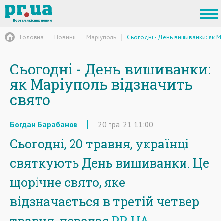
Головна
Новини
Маріуполь
Сьогодні - День вишиванки: як М
Сьогодні - День вишиванки:
як Маріуполь відзначить
свято
Богдан Барабанов
20
тра
'21
11:00
Сьогодні, 20 травня, українці
святкують День вишиванки. Це
щорічне свято, яке
відзначається в третій четвер
травня, передає
PR.UA
.