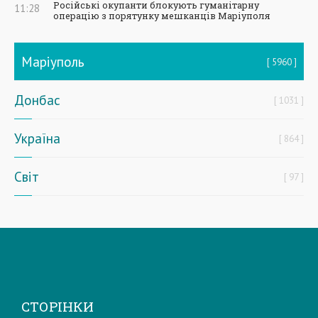
Російські окупанти блокують гуманітарну
11:28
операцію з порятунку мешканців Маріуполя
Маріуполь
5960
Донбас
1031
Україна
864
Світ
97
СТОРІНКИ