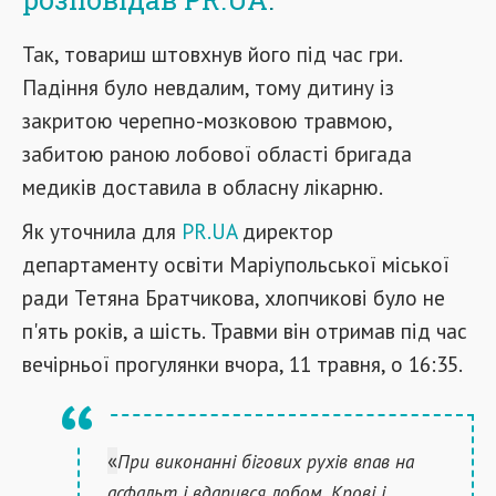
Так, товариш штовхнув його під час гри.
Падіння було невдалим, тому дитину із
закритою черепно-мозковою травмою,
забитою раною лобової області бригада
медиків доставила в обласну лікарню.
Як уточнила для
PR.UA
директор
департаменту освіти Маріупольської міської
ради Тетяна Братчикова, хлопчикові було не
п'ять років, а шість. Травми він отримав під час
вечірньої прогулянки вчора, 11 травня, о 16:35.
«
При виконанні бігових рухів впав на
асфальт і вдарився лобом. Крові і