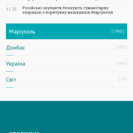
Російські окупанти блокують гуманітарну
11:28
операцію з порятунку мешканців Маріуполя
Маріуполь
5960
Донбас
1031
Україна
864
Світ
97