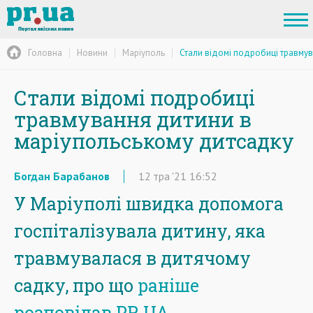
Головна
Новини
Маріуполь
Стали відомі подробиці травму
Стали відомі подробиці
травмування дитини в
маріупольському дитсадку
Богдан Барабанов
12
тра
'21
16:52
У Маріуполі швидка допомога
госпіталізувала дитину, яка
травмувалася в дитячому
садку, про що
раніше
розповідав PR.UA
.