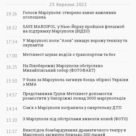
25
березня
2022
Голоси Маріуполя: створено канал важливих
19:26
оголошень
SAVE MARIUPOL: у Нью-Йорку пройшов флешмоб
18:32
на підтримку Маріуполя (ВІДЕО)
У Маріуполі полк "Азов" знищує ворожу техніку та
17:34
окупантів
Метінвест шукає водіїв з транспортом та без
17:00
На Лівобережжі Маріуполя обстріляно
16:25
Михайлівський собор (ФОТОФАКТ)
У боях за Маріуполь загинув боєць збірної України
15:50
з ММА
Представники Групи Метінвест допомогли
14:57
розмістити у Запоріжжі понад 3000 маріупольців
Сім'я з Маріуполя потрапила у смертельну ДТП
14:14
З Маріуполя під обстрілами вивезли коней (ФОТО)
13:20
Внаслідок бомбардування драматичного театру в
11:37
Маріуполі загинуло близько 300 людей